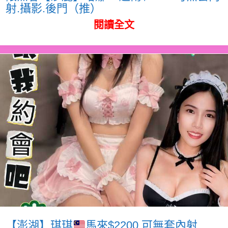
射.攝影.後門（推）
閱讀全文
【澎湖】琪琪
馬來$2200.可無套內射