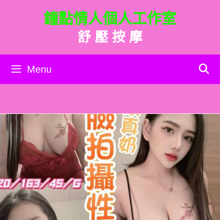
跳
鐘點情人個人工作室
至
主
舒 壓 按 摩
要
內
容
Menu