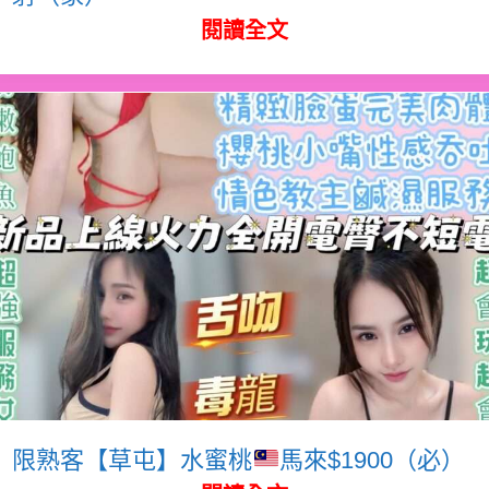
閱讀全文
限熟客【草屯】水蜜桃
馬來$1900（必）