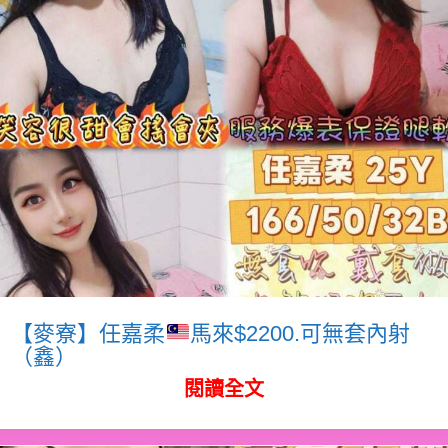
【麥寮】任嘉柔
馬來$2200.可無套內射
（鑫）
閱讀全文