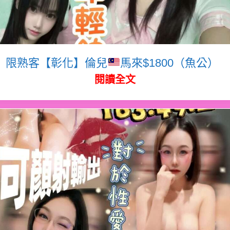
限熟客【彰化】倫兒
馬來$1800（魚公）
閱讀全文