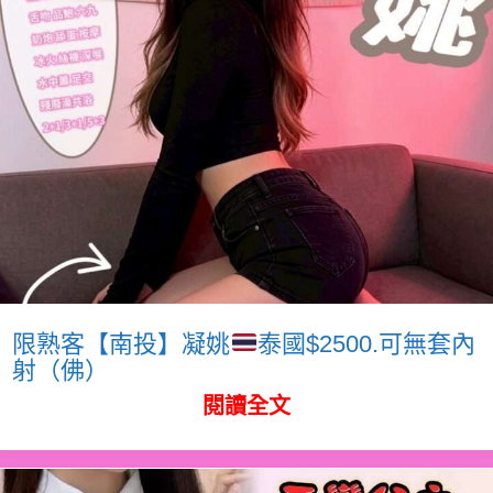
限熟客【南投】凝姚
泰國$2500.可無套內
射（佛）
閱讀全文