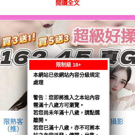
閱讀全文
限制級 18+
本網站已依網站內容分級規定
處理
警告︰您即將進入之本站內容
需滿十八歲方可瀏覽。
若您尚未年滿十八歲，請點選
離開。
限熟客【沙鹿】優格
越南$3200.可攝影
（推）
若您已滿十八歲，亦不可將本