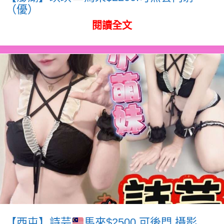
（優）
閱讀全文
【西屯】詩芸
馬來$2500.可後門.攝影