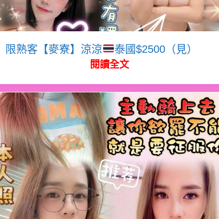
限熟客【麥寮】涼涼
泰國$2500（見）
閱讀全文