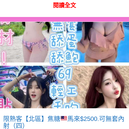
閱讀全文
限熟客【北區】焦糖
馬來$2500.可無套內
射（四）