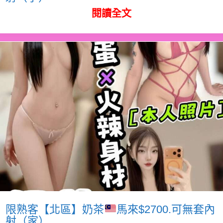
閱讀全文
限熟客【北區】奶茶
馬來$2700.可無套內
射（家）