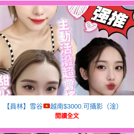
【員林】雪谷
越南$3000.可攝影（淦）
閱讀全文