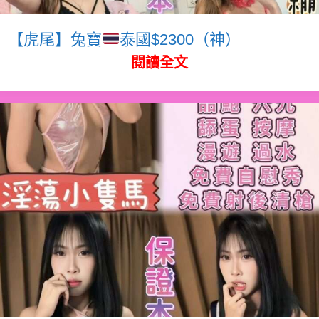
【虎尾】兔寶
泰國$2300（神）
閱讀全文