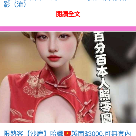
影（流）
閱讀全文
限熟客【沙鹿】哈娜
越南$3000.可無套內