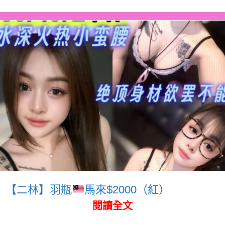
【二林】羽瓶
馬來$2000（紅）
閱讀全文