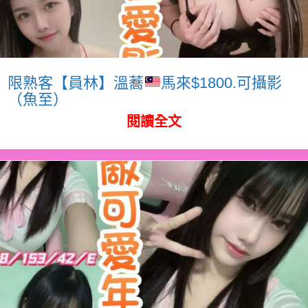
限熟客【員林】溫蕎
馬來$1800.可攝影
（魚至）
閱讀全文