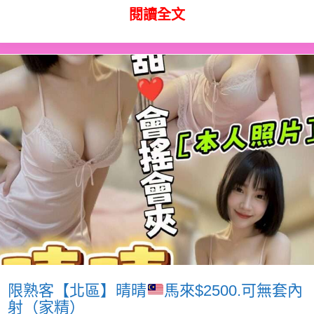
閱讀全文
限熟客【北區】晴晴
馬來$2500.可無套內
射（家精）