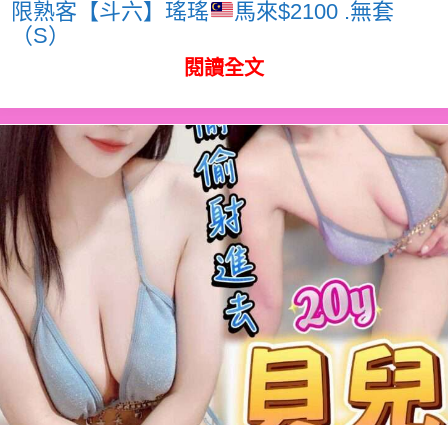
限熟客【斗六】瑤瑤
馬來$2100 .無套
（S）
閱讀全文