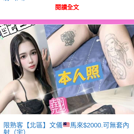
閱讀全文
限熟客【北區】文儀
馬來$2000.可無套內
射（宇）