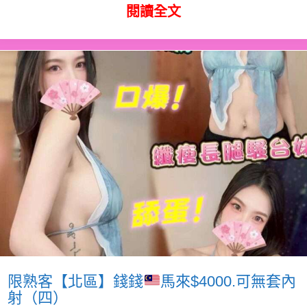
閱讀全文
限熟客【北區】錢錢
馬來$4000.可無套內
射（四）