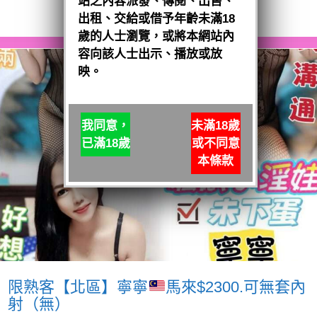
站之內容派發、傳閱、出售、
閱讀全文
出租、交給或借予年齡未滿18
歲的人士瀏覽，或將本網站內
容向該人士出示、播放或放
映。
我同意，
未滿18歲
已滿18歲
或不同意
本條款
限熟客【北區】寧寧
馬來$2300.可無套內
射（無）