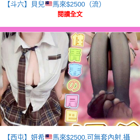
【斗六】貝兒
馬來$2500（流）
閱讀全文
【西屯】妍希
馬來$2500.可無套內射.攝