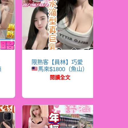
嬌
限熟客【員林】巧愛
無
馬來$1800（魚山）
閱讀全文