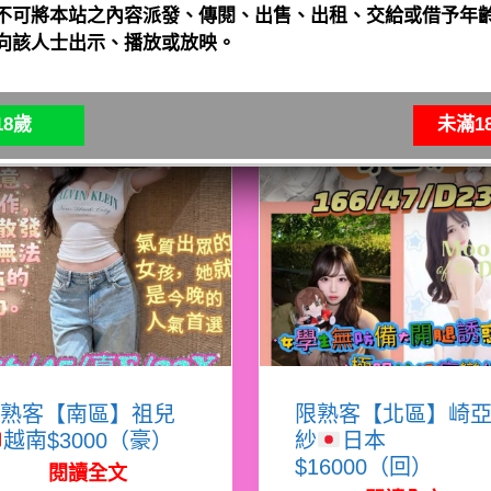
不可將本站之內容派發、傳閱、出售、出租、交給或借予年齡
向該人士出示、播放或放映。
8歲
未滿1
熟客【南區】祖兒
限熟客【北區】崎
越南$3000（豪）
紗
日本
$16000（回）
閱讀全文