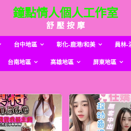
鐘點情人個人工作室
舒 壓 按 摩
台中地區
彰化-鹿港/和美
員林-
台南地區
高雄地區
屏東地區