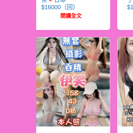
奈
日本
子
$16000（回）
$
閱讀全文