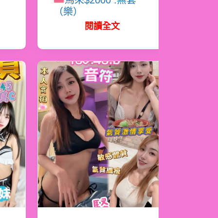
馬來$2000 .無套
（樂）
閱讀全文