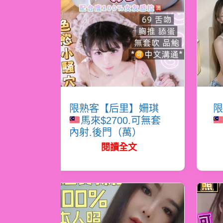
限熟客【后里】姍琪
限
馬來$2700.可無套
內射.後門（萬）
閱讀全文