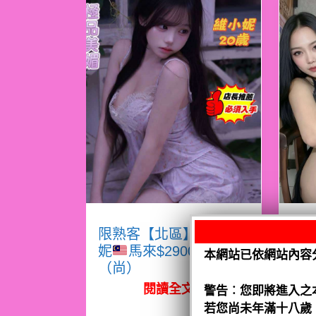
限熟客【北區】維小
限
妮
馬來$2900 .無套
本網站已依網站內容
（尚）
（
閱讀全文
警告︰您即將進入之
若您尚未年滿十八歲