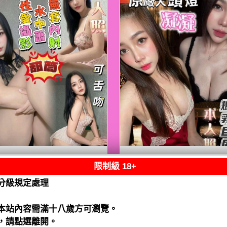
限制級 18+
熟客【善化】甜筒
限熟客【善化】凝
馬來$2700 .無套
馬來$2700（水）
分級規定處理
水）
閱讀全文
閱讀全文
本站內容需滿十八歲方可瀏覽。
，請點選離開。