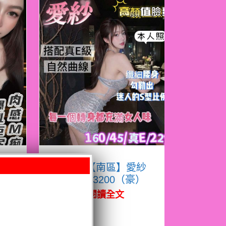
凝
限熟客【南區】愛紗
越南$3200（豪）
閱讀全文