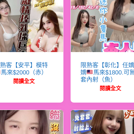
熟客【安平】模特
限熟客【彰化】任
馬來$2000（赤）
嬌
馬來$1800.可
套內射（魚）
閱讀全文
閱讀全文