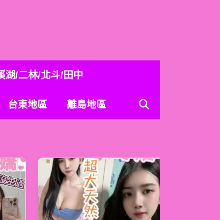
溪湖/二林/北斗/田中
台東地區
離島地區