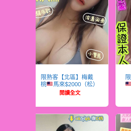
限熟客【北區】梅戴
限
桃
馬來$2000（松）
閱讀全文