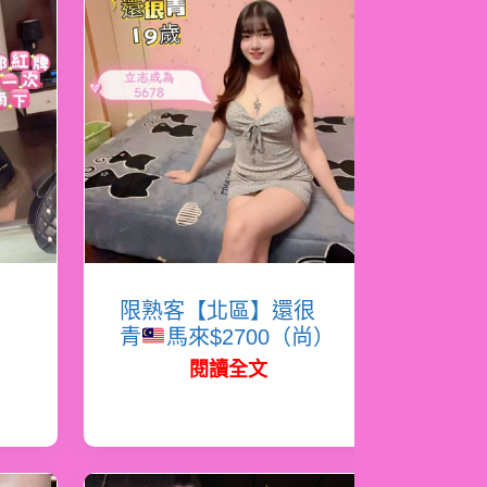
岸
限熟客【北區】還很
青
馬來$2700（尚）
閱讀全文