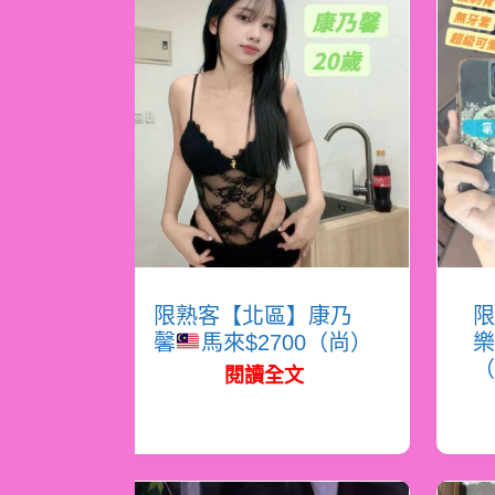
限熟客【北區】康乃
限
馨
馬來$2700（尚）
樂
（
閱讀全文