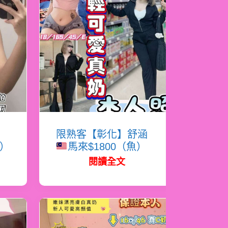
女
限熟客【彰化】舒涵
松）
馬來$1800（魚）
閱讀全文