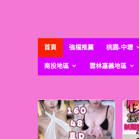
跳
至
主
要
內
容
首頁
強檔推薦
桃園-中壢
南投地區
雲林嘉義地區