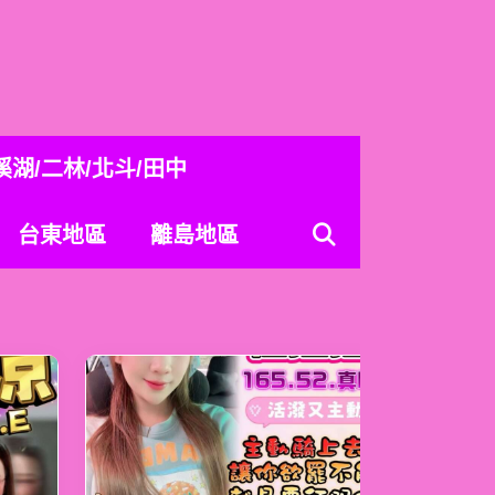
溪湖/二林/北斗/田中
台東地區
離島地區