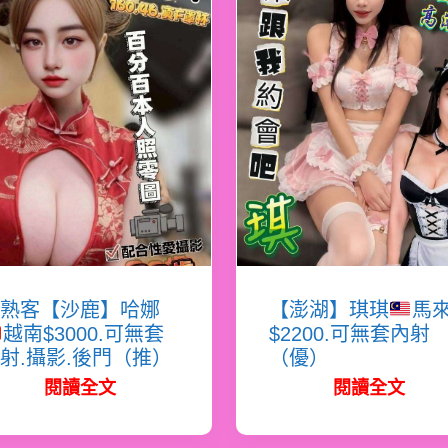
熟客【沙鹿】哈娜
【澎湖】琪琪
馬
越南$3000.可無套
$2200.可無套內射
射.攝影.後門（推）
（優）
閱讀全文
閱讀全文