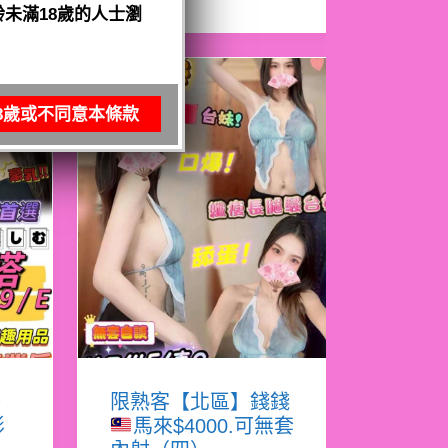
未滿18歲的人士瀏
8歲或不同意本條款
塔
限熟客【北區】錢錢
影
馬來$4000.可無套