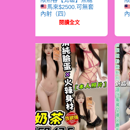
限熟客【北區】焦糖
限
馬來$2500.可無套
內射（四）
內
閱讀全文