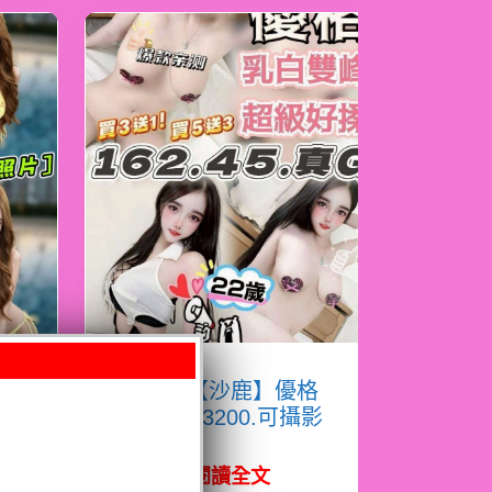
朵
限熟客【沙鹿】優格
門
越南$3200.可攝影
（推）
閱讀全文