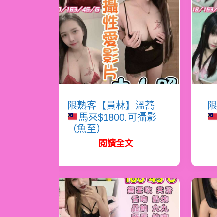
限熟客【員林】溫蕎
限
馬來$1800.可攝影
（魚至）
閱讀全文