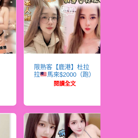
涼
限熟客【鹿港】杜拉
拉
馬來$2000（跑）
閱讀全文