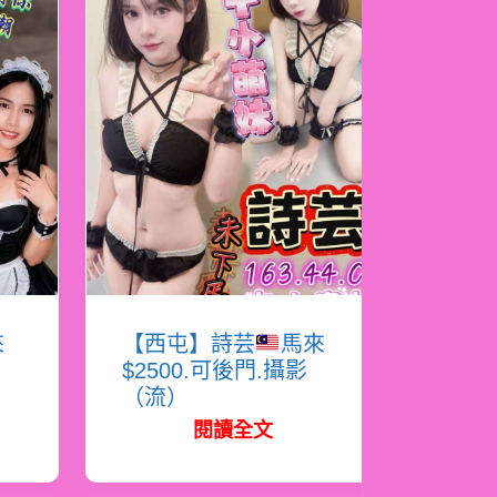
來
【西屯】詩芸
馬來
$2500.可後門.攝影
（流）
閱讀全文