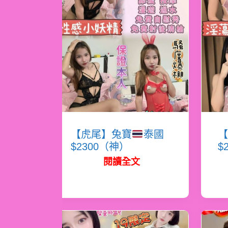
【虎尾】兔寶
泰國
【
$2300（神）
$
閱讀全文