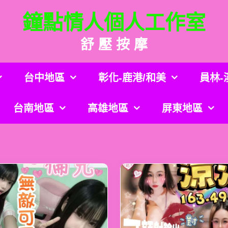
鐘點情人個人工作室
舒 壓 按 摩
台中地區
彰化-鹿港/和美
員林-
台南地區
高雄地區
屏東地區