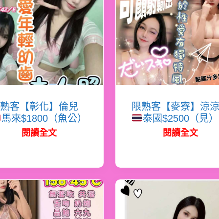
熟客【彰化】倫兒
限熟客【麥寮】涼
馬來$1800（魚公）
泰國$2500（見）
閱讀全文
閱讀全文