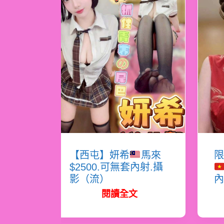
【西屯】妍希
馬來
限
$2500.可無套內射.攝
影（流）
內
閱讀全文