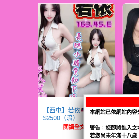
【西屯】若依
馬來
【
本網站已依網站內容
$2500（流）
$
閱讀全文
警告︰您即將進入之
若您尚未年滿十八歲