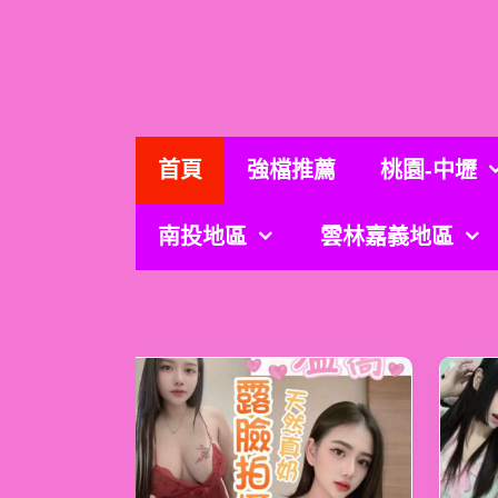
跳
至
主
要
內
容
首頁
強檔推薦
桃園-中壢
南投地區
雲林嘉義地區