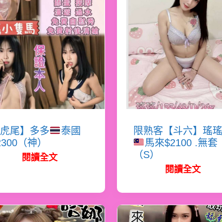
虎尾】多多
泰國
限熟客【斗六】瑤
2300（神）
馬來$2100 .無套
（S）
閱讀全文
閱讀全文