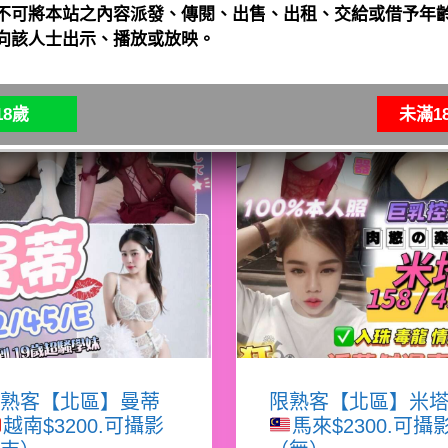
不可將本站之內容派發、傳閱、出售、出租、交給或借予年齡
向該人士出示、播放或放映。
8歲
未滿1
熟客【北區】曼蒂
限熟客【北區】米
越南$3200.可攝影
馬來$2300.可攝