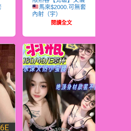
雪
限熟客【北區】文儀
套
馬來$2000.可無套
內射（宇）
閱讀全文