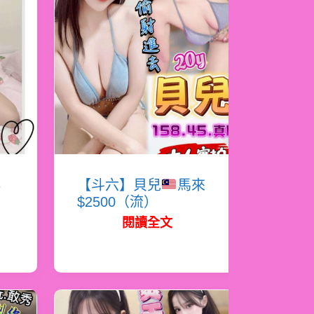
瑤
【斗六】貝兒
馬來
$2500（流）
閱讀全文