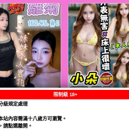
限制級 18+
西屯】雛菊
馬來
限熟客【北區】小
分級規定處理
2500（流）
馬來$2500.可後
（家）
閱讀全文
本站內容需滿十八歲方可瀏覽。
閱讀全文
，請點選離開。