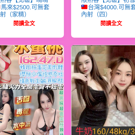
熟客【北區】晴晴
限熟客【北區】初
馬來$2500.可無套
台灣$4000.可無
射（家精）
內射（四）
閱讀全文
閱讀全文