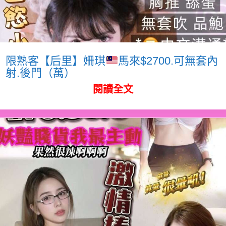
限熟客【后里】姍琪
馬來$2700.可無套內
射.後門（萬）
閱讀全文