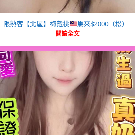
限熟客【北區】梅戴桃
馬來$2000（松）
閱讀全文