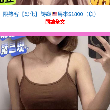
限熟客【彰化】詩織
馬來$1800（魚）
閱讀全文