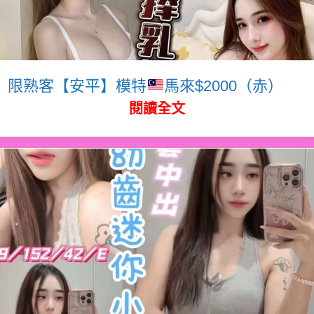
限熟客【安平】模特
馬來$2000（赤）
閱讀全文