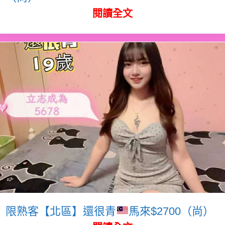
閱讀全文
限熟客【北區】還很青
馬來$2700（尚）