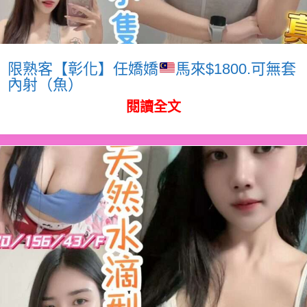
限熟客【彰化】任嬌嬌
馬來$1800.可無套
內射（魚）
閱讀全文