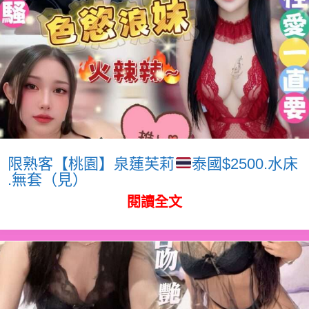
限熟客【桃園】泉蓮芙莉
泰國$2500.水床
.無套（見）
閱讀全文