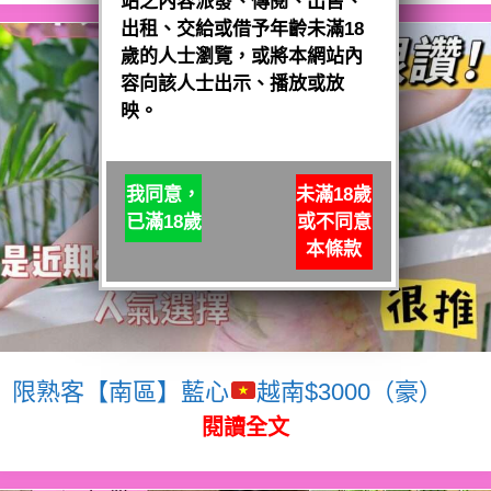
站之內容派發、傳閱、出售、
出租、交給或借予年齡未滿18
歲的人士瀏覽，或將本網站內
容向該人士出示、播放或放
映。
我同意，
未滿18歲
已滿18歲
或不同意
本條款
限熟客【南區】藍心
越南$3000（豪）
閱讀全文