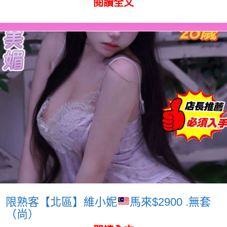
閱讀全文
限熟客【北區】維小妮
馬來$2900 .無套
（尚）