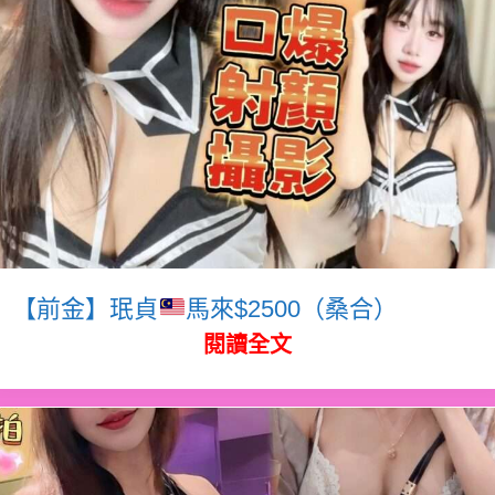
【前金】珉貞
馬來$2500（桑合）
閱讀全文