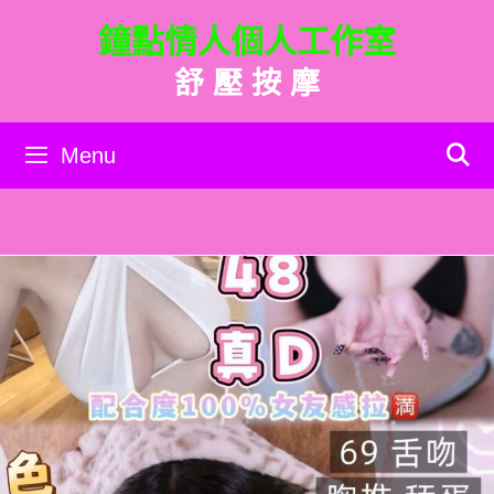
跳
鐘點情人個人工作室
至
主
舒 壓 按 摩
要
內
容
Menu