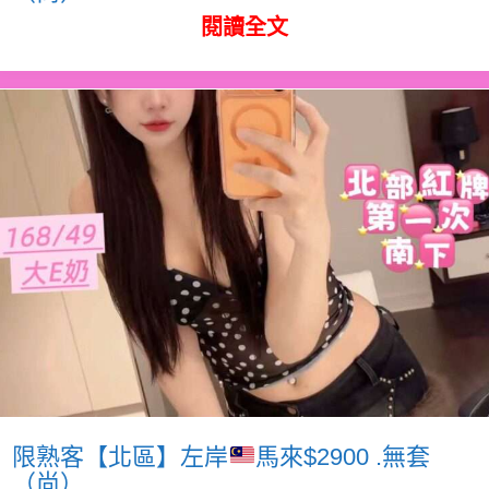
閱讀全文
限熟客【北區】左岸
馬來$2900 .無套
（尚）