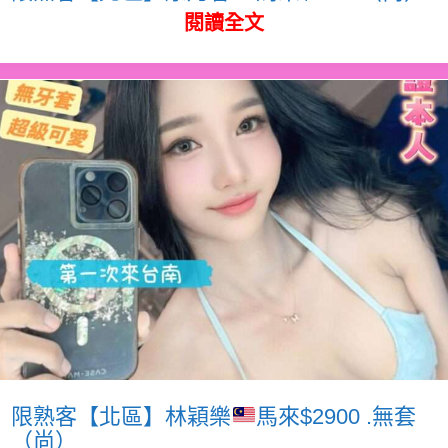
閱讀全文
限熟客【北區】林穎樂
馬來$2900 .無套
（尚）