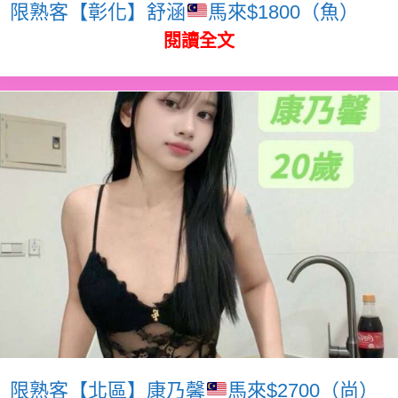
限熟客【彰化】舒涵
馬來$1800（魚）
閱讀全文
限熟客【北區】康乃馨
馬來$2700（尚）