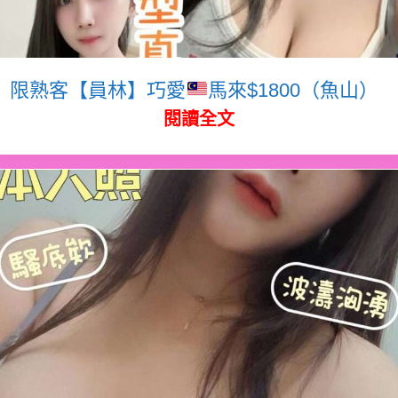
限熟客【員林】巧愛
馬來$1800（魚山）
閱讀全文