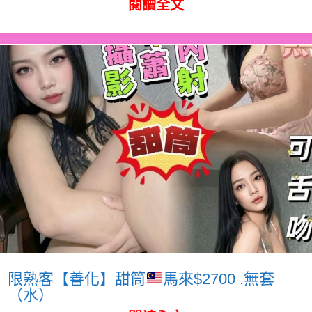
閱讀全文
限熟客【善化】甜筒
馬來$2700 .無套
（水）