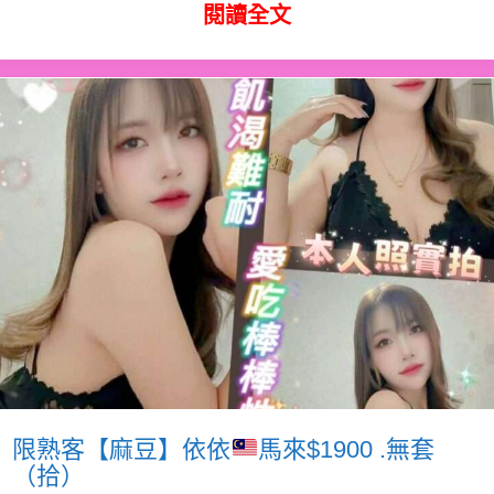
閱讀全文
限熟客【麻豆】依依
馬來$1900 .無套
（拾）