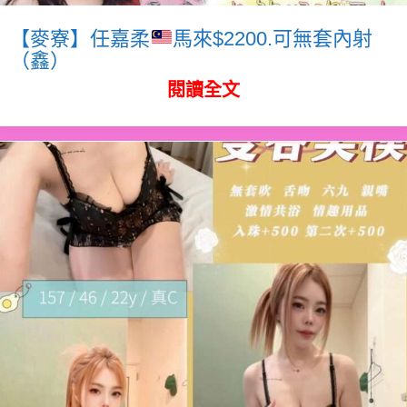
【麥寮】任嘉柔
馬來$2200.可無套內射
（鑫）
閱讀全文