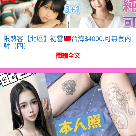
限熟客【北區】初雪
台灣$4000.可無套內
射（四）
閱讀全文