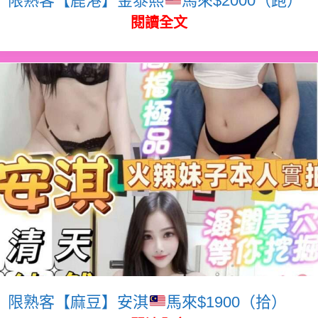
閱讀全文
限熟客【麻豆】安淇
馬來$1900（拾）