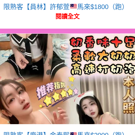
限熟客【員林】許郁萱
馬來$1800（跑）
閱讀全文
限熟客【鹿港】金泰熙
馬來$2000（跑）