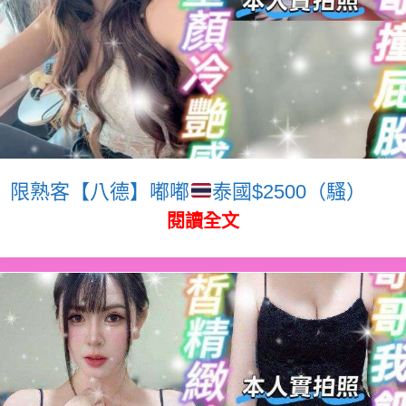
限熟客【八德】嘟嘟
泰國$2500（騷）
閱讀全文