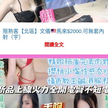
限熟客【北區】文儀
馬來$2000.可無套內
射（宇）
閱讀全文