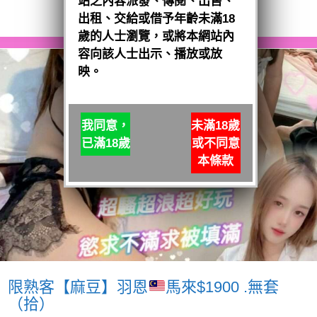
站之內容派發、傳閱、出售、
閱讀全文
出租、交給或借予年齡未滿18
歲的人士瀏覽，或將本網站內
容向該人士出示、播放或放
映。
我同意，
未滿18歲
已滿18歲
或不同意
本條款
限熟客【麻豆】羽恩
馬來$1900 .無套
（拾）