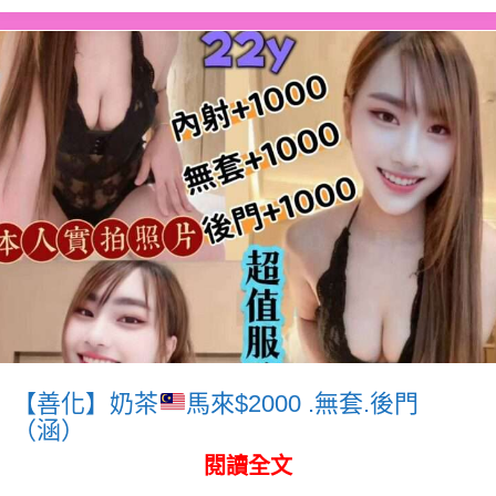
【善化】奶茶
馬來$2000 .無套.後門
（涵）
閱讀全文