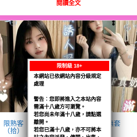
閱讀全文
限制級 18+
本網站已依網站內容分級規定
處理
警告︰您即將進入之本站內容
需滿十八歲方可瀏覽。
若您尚未年滿十八歲，請點選
離開。
限熟客【麻豆】奶妹
馬來$1900 .無套
（拾）
若您已滿十八歲，亦不可將本