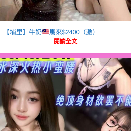
【埔里】牛奶
馬來$2400（激）
閱讀全文