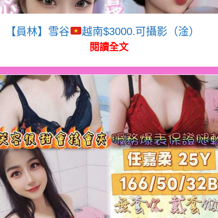
【員林】雪谷
越南$3000.可攝影（淦）
閱讀全文