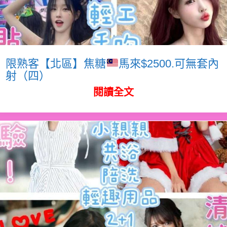
限熟客【北區】焦糖
馬來$2500.可無套內
射（四）
閱讀全文