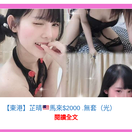
【東港】芷晴
馬來$2000 .無套（光）
閱讀全文