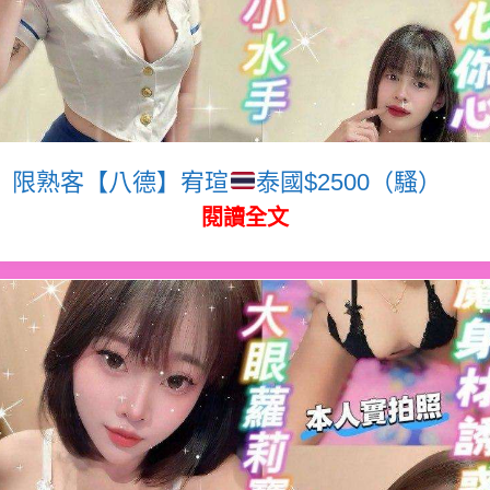
限熟客【八德】宥瑄
泰國$2500（騷）
閱讀全文