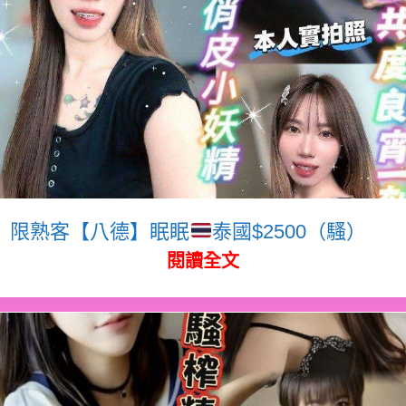
限熟客【八德】眠眠
泰國$2500（騷）
閱讀全文