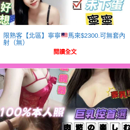
限熟客【北區】寧寧
馬來$2300.可無套內
射（無）
閱讀全文