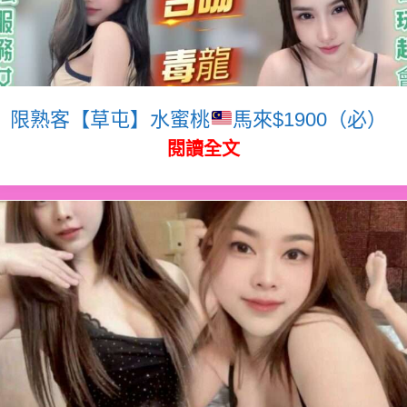
限熟客【草屯】水蜜桃
馬來$1900（必）
閱讀全文