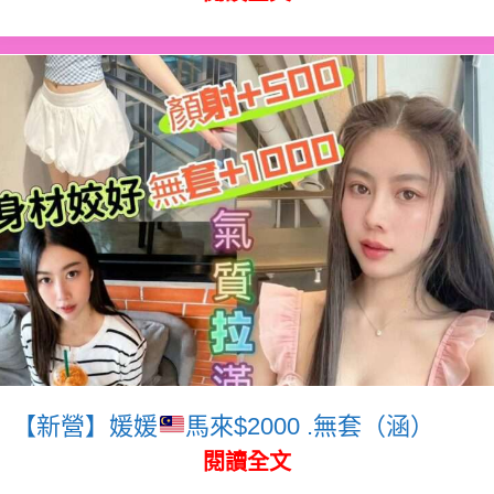
【新營】媛媛
馬來$2000 .無套（涵）
閱讀全文