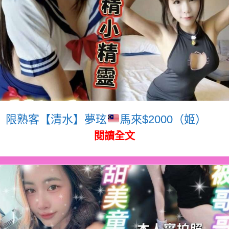
限熟客【清水】夢玹
馬來$2000（姬）
閱讀全文