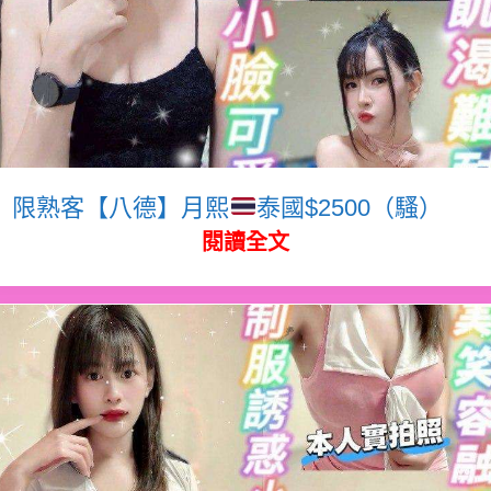
限熟客【八德】月熙
泰國$2500（騷）
閱讀全文