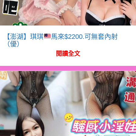
【澎湖】琪琪
馬來$2200.可無套內射
（優）
閱讀全文