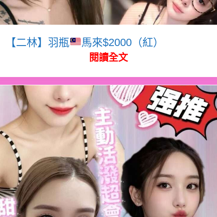
【二林】羽瓶
馬來$2000（紅）
閱讀全文