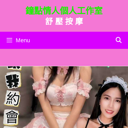
跳
鐘點情人個人工作室
至
主
舒 壓 按 摩
要
內
容
Menu