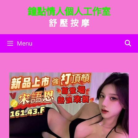
跳
鐘點情人個人工作室
至
主
舒 壓 按 摩
要
內
容
Menu