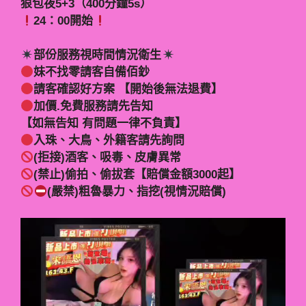
狠包夜5+3（400分鐘5s）
24：00開始
部份服務視時間情況衛生
妹不找零請客自備佰鈔
請客確認好方案 【開始後無法退費】
加價.免費服務請先告知
【如無告知 有問題一律不負責】
入珠、大鳥、外籍客請先詢問
(拒接)酒客、吸毒、皮膚異常
(禁止)偷拍、偷拔套【賠償金額3000起】
(嚴禁)粗魯暴力、指挖(視情況賠償)
視
訊
播
放
器