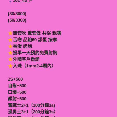
161_43_F
(30/3000)
(50/3300)
無套吹 戴套做 共浴 親嘴
舌吻 品鮑69 舔蛋 按摩
吞蛋 奶炮
提早一天預約免費射胸
外國客戶做愛
入珠（1mm2-4顆內）
2S+500
自慰+500
口爆+500
顏射+500
奮戰士2+1（100分鐘3s)
孤勇士3+1（200分鐘3s）