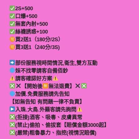
2S+500
口爆+500
無套內射+500
絲襪誘惑+100
買2送1（180分/2S）
買3送1（240分/3S)
部份服務視時間情況,衛生,雙方互動
妹不找零請客自備佰鈔
請客確認好方案
【開始後
無法退費】
加價.免費服務請先告知
【如無告知 有問題一律不負責】
入珠.大鳥.外籍客請先詢問
(拒接)酒客、吸毒、皮膚異常
(禁止)偷拍、偷拔套【賠償金額3000起】
(嚴禁)粗魯暴力、指挖(視情況賠償)