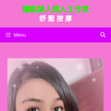
跳
鐘點情人個人工作室
至
主
舒 壓 按 摩
要
內
容
Menu