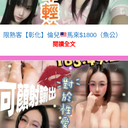
限熟客【彰化】倫兒
馬來$1800（魚公）
閱讀全文