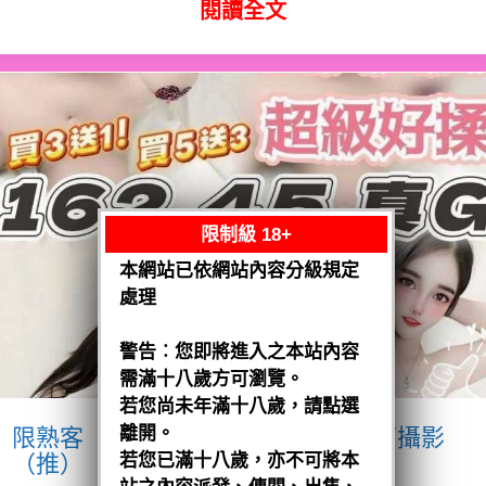
閱讀全文
限制級 18+
本網站已依網站內容分級規定
處理
警告︰您即將進入之本站內容
需滿十八歲方可瀏覽。
若您尚未年滿十八歲，請點選
離開。
限熟客【沙鹿】優格
越南$3200.可攝影
（推）
若您已滿十八歲，亦不可將本