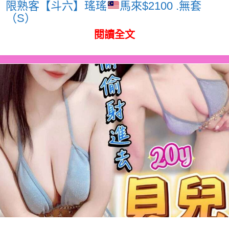
限熟客【斗六】瑤瑤
馬來$2100 .無套
（S）
閱讀全文