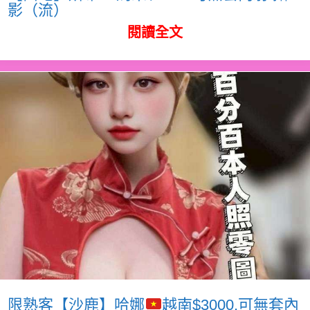
影（流）
閱讀全文
限熟客【沙鹿】哈娜
越南$3000.可無套內