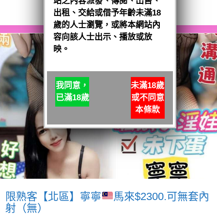
站之內容派發、傳閱、出售、
閱讀全文
出租、交給或借予年齡未滿18
歲的人士瀏覽，或將本網站內
容向該人士出示、播放或放
映。
我同意，
未滿18歲
已滿18歲
或不同意
本條款
限熟客【北區】寧寧
馬來$2300.可無套內
射（無）