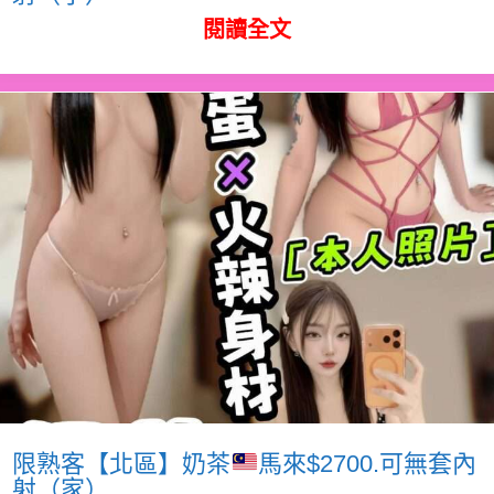
閱讀全文
限熟客【北區】奶茶
馬來$2700.可無套內
射（家）