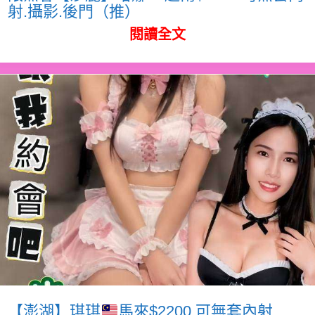
射.攝影.後門（推）
閱讀全文
【澎湖】琪琪
馬來$2200.可無套內射