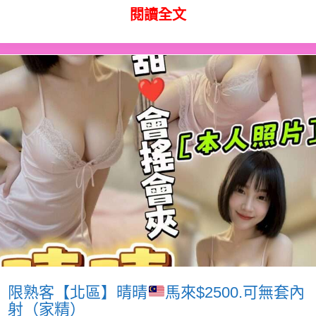
閱讀全文
限熟客【北區】晴晴
馬來$2500.可無套內
射（家精）