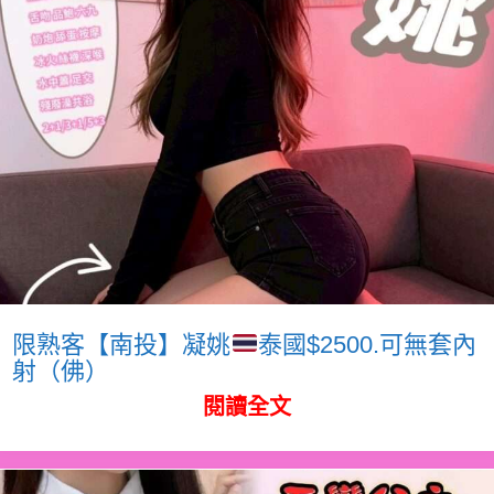
限熟客【南投】凝姚
泰國$2500.可無套內
射（佛）
閱讀全文