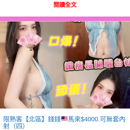
閱讀全文
限熟客【北區】錢錢
馬來$4000.可無套內
射（四）