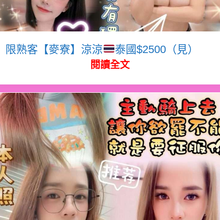
限熟客【麥寮】涼涼
泰國$2500（見）
閱讀全文