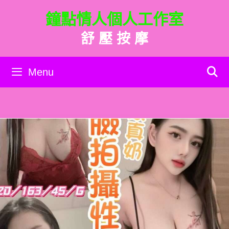
跳
鐘點情人個人工作室
至
主
舒 壓 按 摩
要
內
容
Menu