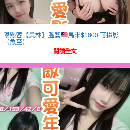
限熟客【員林】溫蕎
馬來$1800.可攝影
（魚至）
閱讀全文