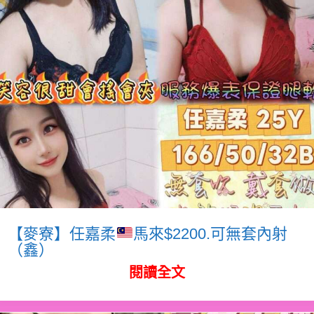
【麥寮】任嘉柔
馬來$2200.可無套內射
（鑫）
閱讀全文