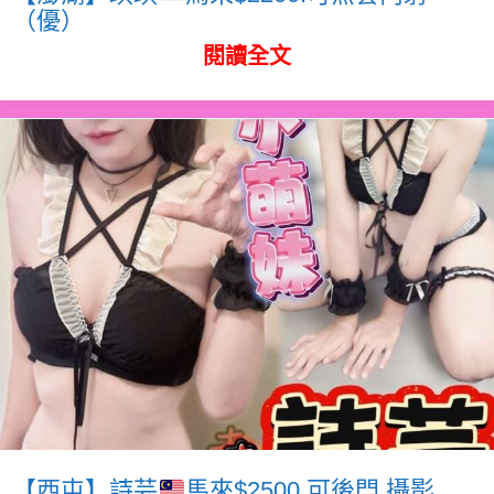
（優）
閱讀全文
【西屯】詩芸
馬來$2500.可後門.攝影