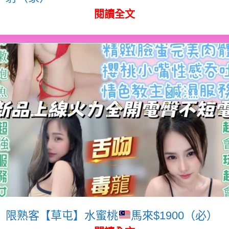
閱讀全文
限熟客【草屯】水蜜桃
馬來$1900（必）