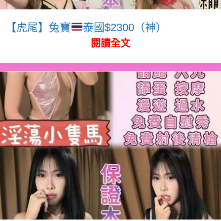
【虎尾】兔寶
泰國$2300（神）
閱讀全文