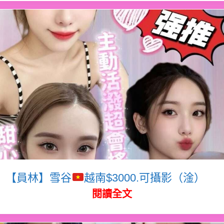
【員林】雪谷
越南$3000.可攝影（淦）
閱讀全文