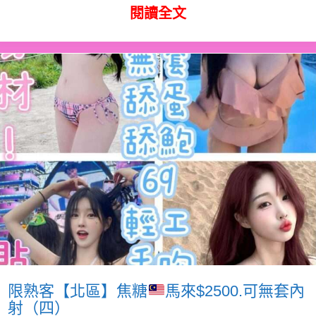
閱讀全文
限熟客【北區】焦糖
馬來$2500.可無套內
射（四）