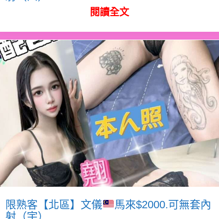
閱讀全文
限熟客【北區】文儀
馬來$2000.可無套內
射（宇）