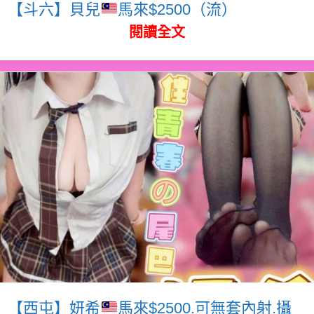
【斗六】貝兒
馬來$2500（流）
閱讀全文
【西屯】妍希
馬來$2500.可無套內射.攝