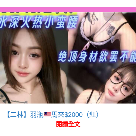
【二林】羽瓶
馬來$2000（紅）
閱讀全文