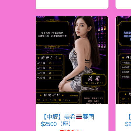
【中壢】美希
泰國
【
$2500（座）
$