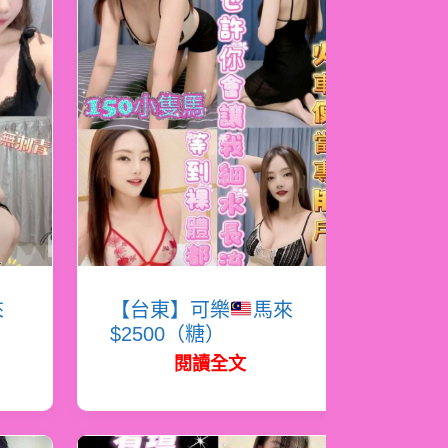
來
【台東】可樂
馬來
$2500（糖）
閱讀全文