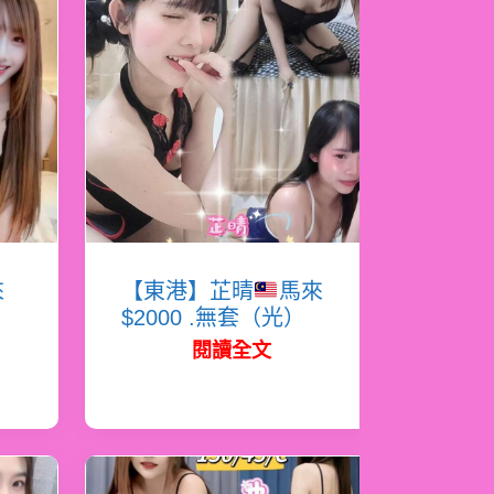
來
【東港】芷晴
馬來
$2000 .無套（光）
閱讀全文