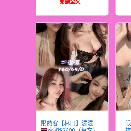
閱讀全文
限熟客【林口】濕濕
限
泰國$2600（蒼文）
控