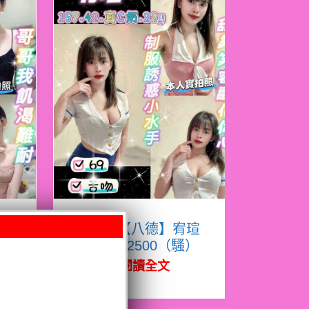
熙
限熟客【八德】宥瑄
泰國$2500（騷）
閱讀全文