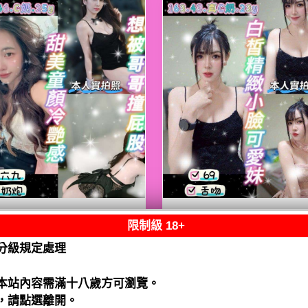
限制級 18+
熟客【八德】嘟嘟
限熟客【八德】月
泰國$2500（騷）
泰國$2500（騷）
分級規定處理
閱讀全文
閱讀全文
本站內容需滿十八歲方可瀏覽。
，請點選離開。