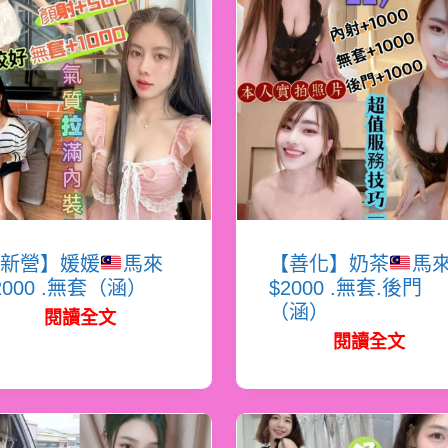
新營】媛媛
馬來
【善化】奶茶
馬
2000 .無套（涵）
$2000 .無套.後門
（涵）
閱讀全文
閱讀全文