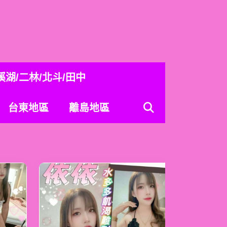
溪湖/二林/北斗/田中
台東地區
離島地區