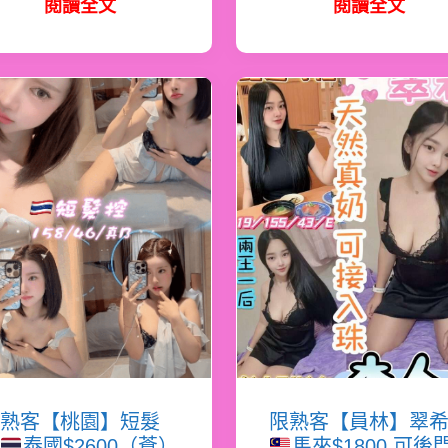
閱讀全文
閱讀全文
熟客【桃園】短髮
限熟客【員林】翠
泰國$2600（蒼）
馬來$1800.可後