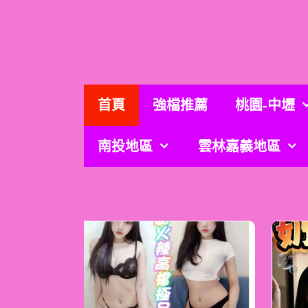
跳
至
主
要
內
容
首頁
強檔推薦
桃園-中壢
南投地區
雲林嘉義地區