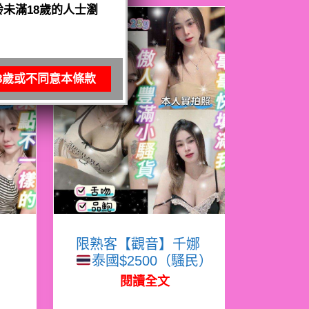
未滿18歲的人士瀏
8歲或不同意本條款
寧
限熟客【觀音】千娜
泰國$2500（騷民）
閱讀全文