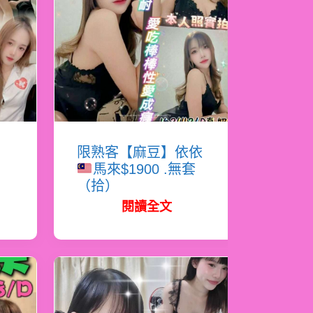
恩
限熟客【麻豆】依依
馬來$1900 .無套
（拾）
閱讀全文