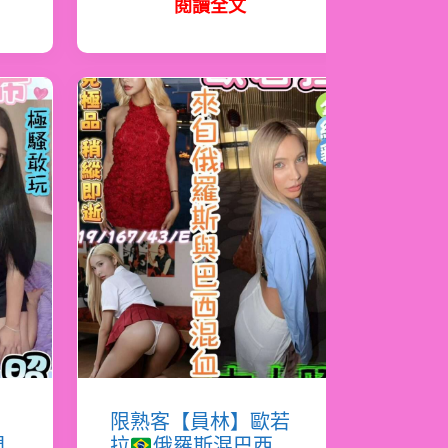
閱讀全文
希
限熟客【員林】歐若
門
拉
俄羅斯混巴西