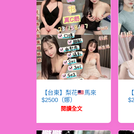
【台東】梨花
馬來
【
$2500（娜）
$
閱讀全文