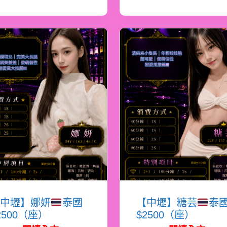
中壢】娜妍
泰國
【中壢】糖芸
泰
2500（座）
$2500（座）