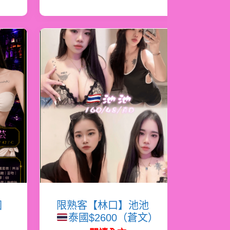
國
限熟客【林口】池池
泰國$2600（蒼文）