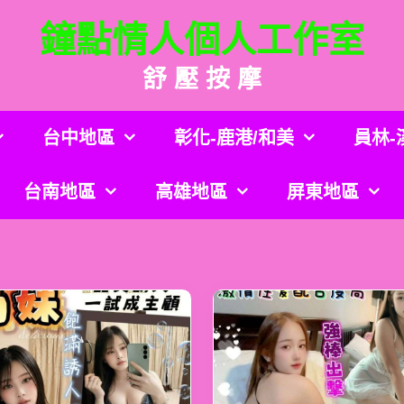
鐘點情人個人工作室
舒 壓 按 摩
台中地區
彰化-鹿港/和美
員林-
台南地區
高雄地區
屏東地區