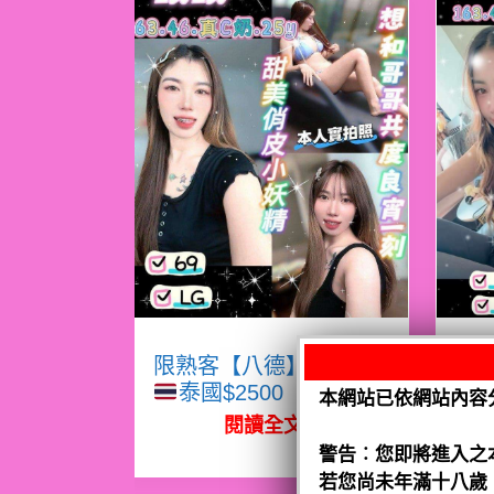
限熟客【八德】眠眠
限
泰國$2500（騷）
本網站已依網站內容
閱讀全文
警告︰您即將進入之
若您尚未年滿十八歲