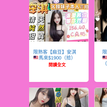
限熟客【麻豆】安淇
限
馬來$1900（拾）
（
閱讀全文