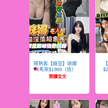
限熟客【麻豆】咪娜
【
馬來$1900（拾）
$
閱讀全文