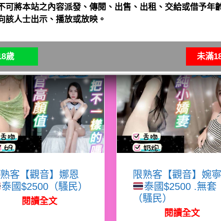
不可將本站之內容派發、傳閱、出售、出租、交給或借予年齡
向該人士出示、播放或放映。
8歲
未滿1
熟客【觀音】娜恩
限熟客【觀音】婉
泰國$2500（騷民）
泰國$2500 .無套
（騷民）
閱讀全文
閱讀全文