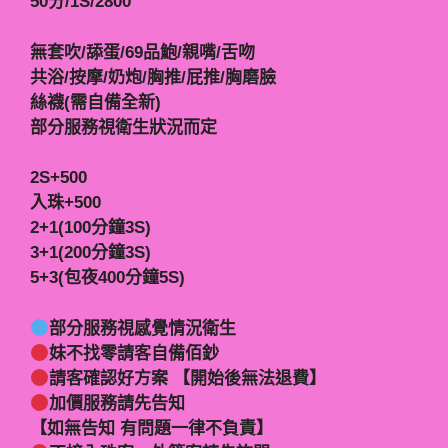
50分/1S/2800
無套吹/舔蛋/69品鮑/親嘴/舌吻
共浴/按摩/奶炮/胸推/屁推/胸磨臉
絲襪(需自備全新)
部分服務視衛生狀況而定
2S+500
入珠+500
2+1(100分鐘3S)
3+1(200分鐘3S)
5+3(包夜400分鐘5S)
部分服務視感覺情況衛生
妹不找零請客自備佰鈔
請客確認好方案 【開始後無法退費】
加價服務請先告知
【如無告知 有問題一律不負責】