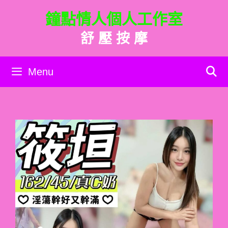
跳
鐘點情人個人工作室
至
主
舒 壓 按 摩
要
內
容
Menu