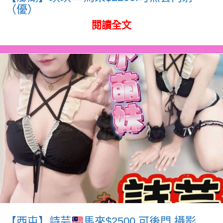
（優）
閱讀全文
【西屯】詩芸
馬來$2500.可後門.攝影