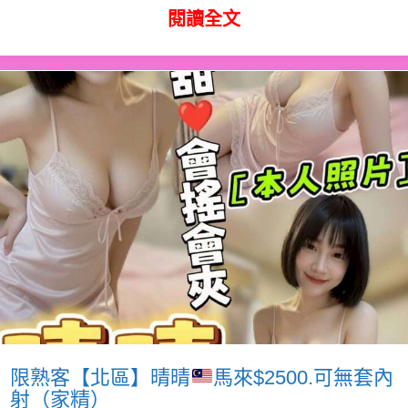
閱讀全文
限熟客【北區】晴晴
馬來$2500.可無套內
射（家精）