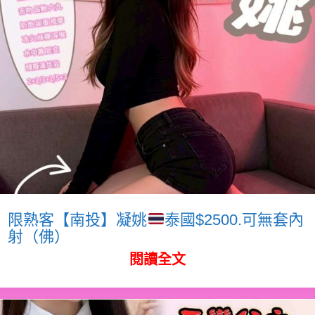
限熟客【南投】凝姚
泰國$2500.可無套內
射（佛）
閱讀全文