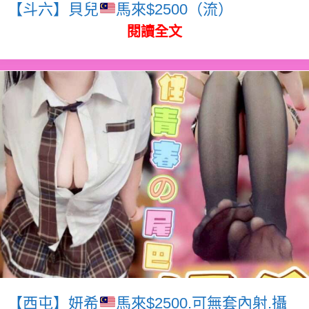
【斗六】貝兒
馬來$2500（流）
閱讀全文
【西屯】妍希
馬來$2500.可無套內射.攝