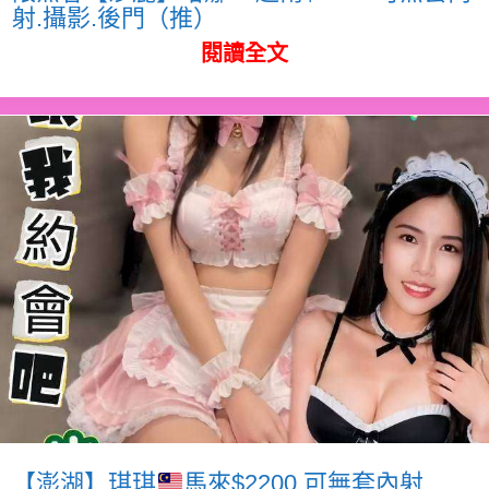
射.攝影.後門（推）
閱讀全文
【澎湖】琪琪
馬來$2200.可無套內射