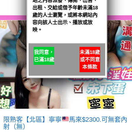
站之內容派發、傳閱、出售、
閱讀全文
出租、交給或借予年齡未滿18
歲的人士瀏覽，或將本網站內
容向該人士出示、播放或放
映。
我同意，
未滿18歲
已滿18歲
或不同意
本條款
限熟客【北區】寧寧
馬來$2300.可無套內
射（無）