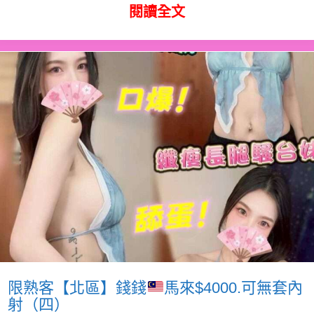
閱讀全文
限熟客【北區】錢錢
馬來$4000.可無套內
射（四）