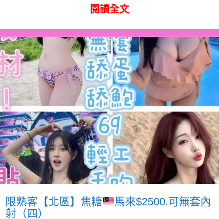
閱讀全文
限熟客【北區】焦糖
馬來$2500.可無套內
射（四）