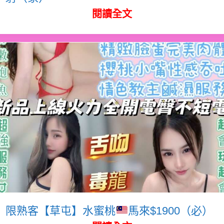
閱讀全文
限熟客【草屯】水蜜桃
馬來$1900（必）