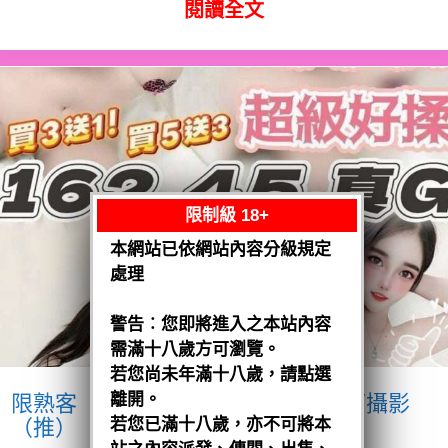
閱讀全文
限制級 18+
本網站已依網站內容分級規定
處理
警告︰您即將進入之本站內容
需滿十八歲方可瀏覽。
若您尚未年滿十八歲，請點選
離開。
限熟客【沙鹿】優格
越南$3200.可攝影
（推）
若您已滿十八歲，亦不可將本