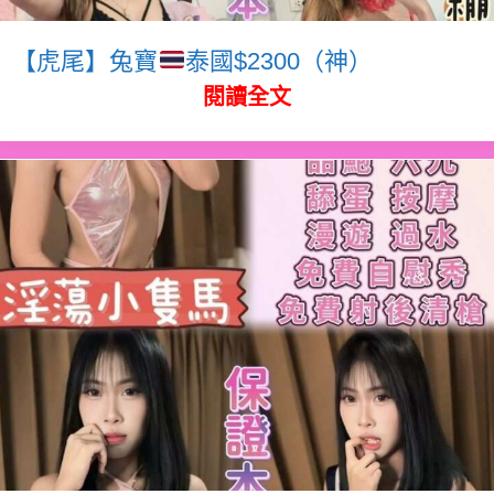
【虎尾】兔寶
泰國$2300（神）
閱讀全文