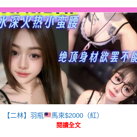
【二林】羽瓶
馬來$2000（紅）
閱讀全文