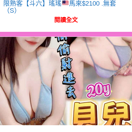
限熟客【斗六】瑤瑤
馬來$2100 .無套
（S）
閱讀全文