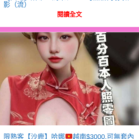
影（流）
閱讀全文
限熟客【沙鹿】哈娜
越南$3000.可無套內