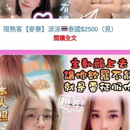
限熟客【麥寮】涼涼
泰國$2500（見）
閱讀全文