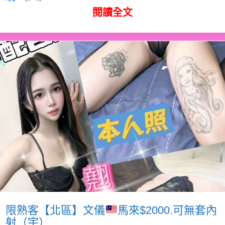
閱讀全文
限熟客【北區】文儀
馬來$2000.可無套內
射（宇）