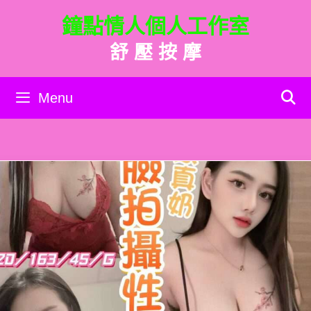
跳
鐘點情人個人工作室
至
主
舒 壓 按 摩
要
內
容
Menu