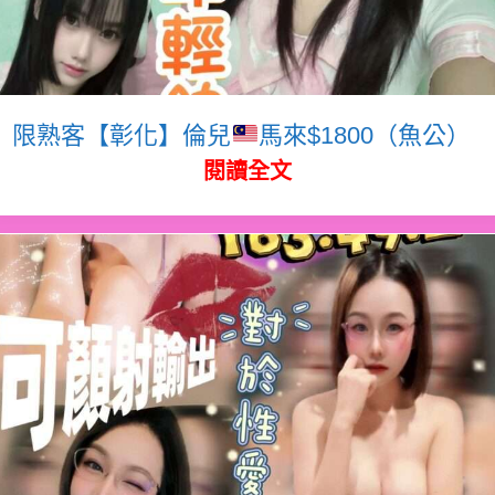
限熟客【彰化】倫兒
馬來$1800（魚公）
閱讀全文