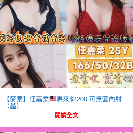
【麥寮】任嘉柔
馬來$2200.可無套內射
（鑫）
閱讀全文