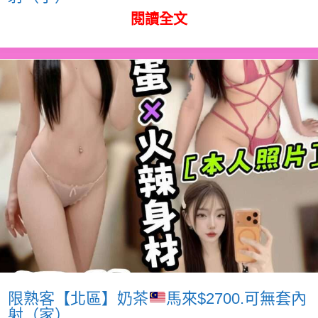
閱讀全文
限熟客【北區】奶茶
馬來$2700.可無套內
射（家）