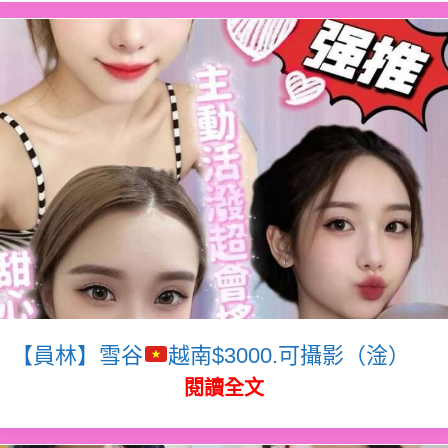
【員林】雪谷
越南$3000.可攝影（淦）
閱讀全文