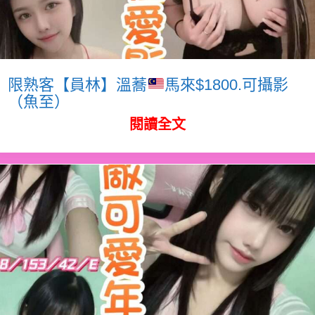
限熟客【員林】溫蕎
馬來$1800.可攝影
（魚至）
閱讀全文