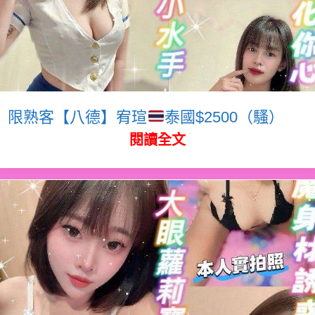
限熟客【八德】宥瑄
泰國$2500（騷）
閱讀全文