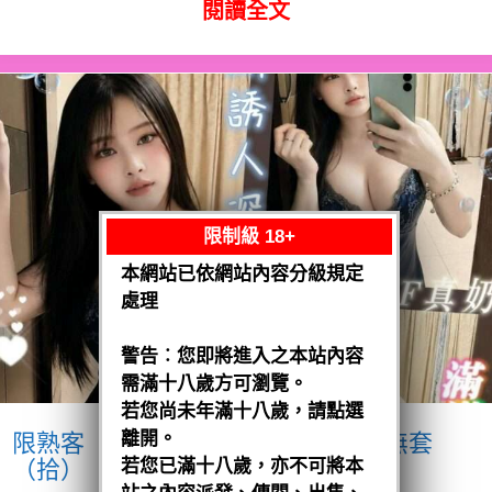
閱讀全文
限制級 18+
本網站已依網站內容分級規定
處理
警告︰您即將進入之本站內容
需滿十八歲方可瀏覽。
若您尚未年滿十八歲，請點選
離開。
限熟客【麻豆】奶妹
馬來$1900 .無套
（拾）
若您已滿十八歲，亦不可將本