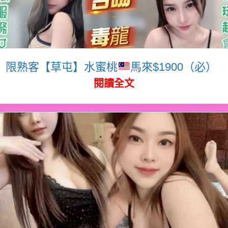
限熟客【草屯】水蜜桃
馬來$1900（必）
閱讀全文