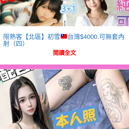
限熟客【北區】初雪
台灣$4000.可無套內
射（四）
閱讀全文