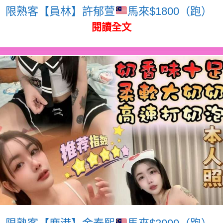
限熟客【員林】許郁萱
馬來$1800（跑）
閱讀全文
限熟客【鹿港】金泰熙
馬來$2000（跑）