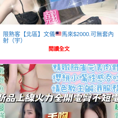
限熟客【北區】文儀
馬來$2000.可無套內
射（宇）
閱讀全文