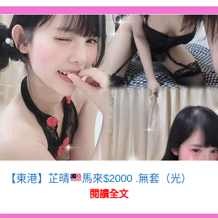
【東港】芷晴
馬來$2000 .無套（光）
閱讀全文