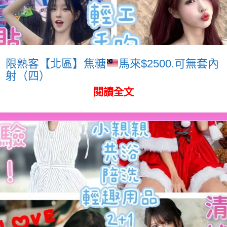
限熟客【北區】焦糖
馬來$2500.可無套內
射（四）
閱讀全文