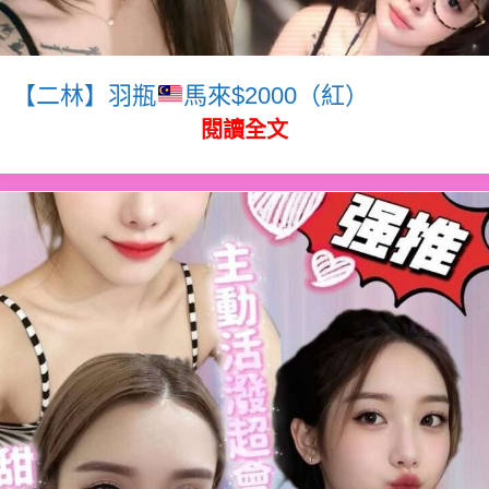
【二林】羽瓶
馬來$2000（紅）
閱讀全文