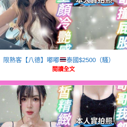
限熟客【八德】嘟嘟
泰國$2500（騷）
閱讀全文