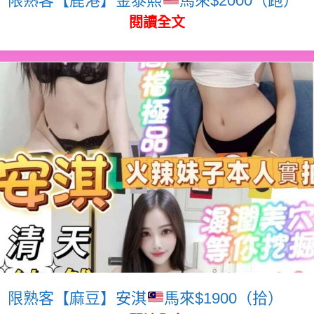
閱讀全文
限熟客【麻豆】安淇
馬來$1900（拾）