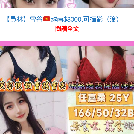
【員林】雪谷
越南$3000.可攝影（淦）
閱讀全文