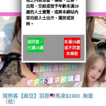
站之內容派發、傳閱、出售、
閱讀全文
出租、交給或借予年齡未滿18
歲的人士瀏覽，或將本網站內
容向該人士出示、播放或放
映。
我同意，
未滿18歲
已滿18歲
或不同意
本條款
限熟客【麻豆】羽恩
馬來$1900 .無套
（拾）