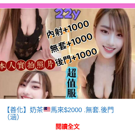
【善化】奶茶
馬來$2000 .無套.後門
（涵）
閱讀全文