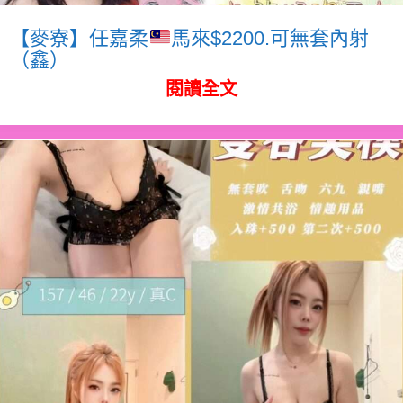
【麥寮】任嘉柔
馬來$2200.可無套內射
（鑫）
閱讀全文