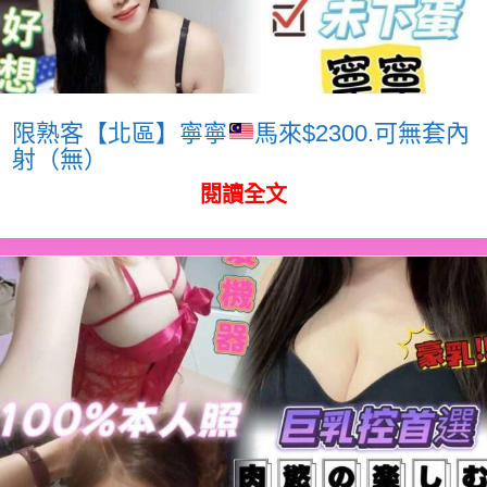
限熟客【北區】寧寧
馬來$2300.可無套內
射（無）
閱讀全文