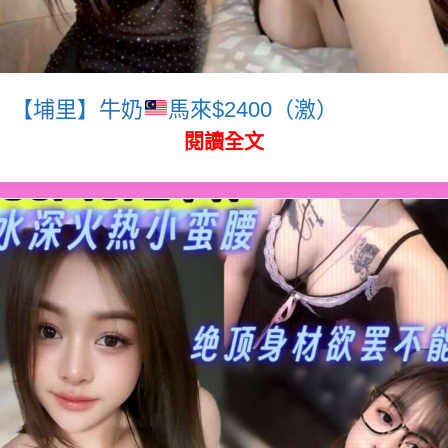
【埔里】牛奶
馬來$2400（激）
閱讀全文