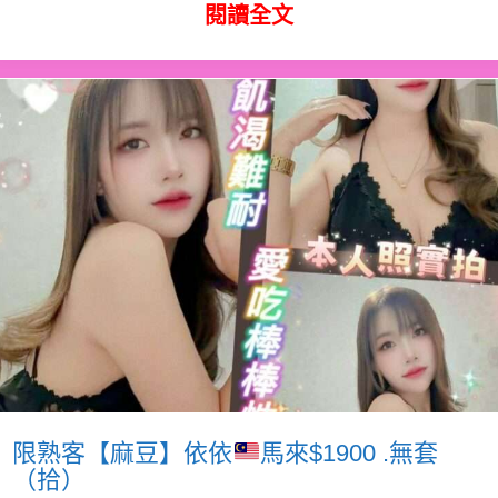
閱讀全文
限熟客【麻豆】依依
馬來$1900 .無套
（拾）