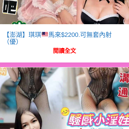
【澎湖】琪琪
馬來$2200.可無套內射
（優）
閱讀全文