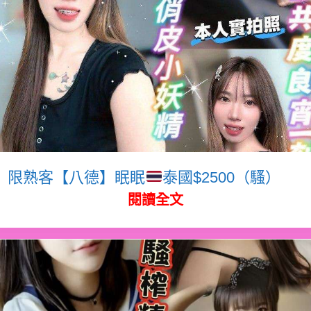
限熟客【八德】眠眠
泰國$2500（騷）
閱讀全文