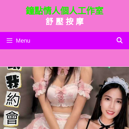
跳
鐘點情人個人工作室
至
主
舒 壓 按 摩
要
內
容
Menu