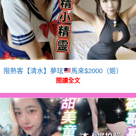
限熟客【清水】夢玹
馬來$2000（姬）
閱讀全文