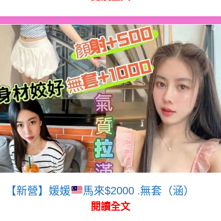
【新營】媛媛
馬來$2000 .無套（涵）
閱讀全文