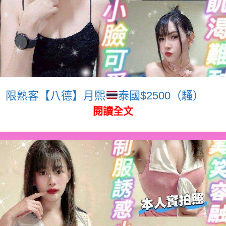
限熟客【八德】月熙
泰國$2500（騷）
閱讀全文