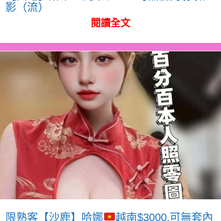
影（流）
閱讀全文
限熟客【沙鹿】哈娜
越南$3000.可無套內