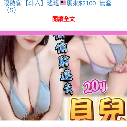
限熟客【斗六】瑤瑤
馬來$2100 .無套
（S）
閱讀全文