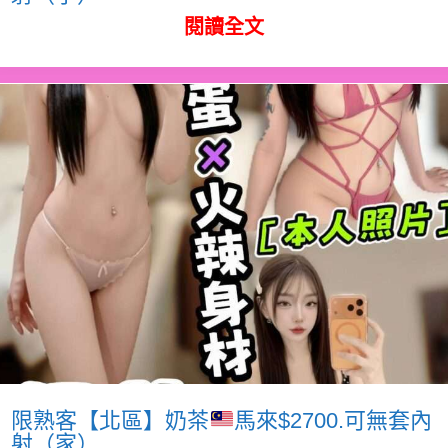
閱讀全文
限熟客【北區】奶茶
馬來$2700.可無套內
射（家）