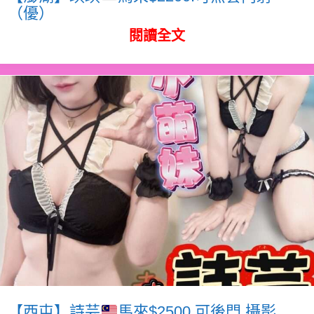
（優）
閱讀全文
【西屯】詩芸
馬來$2500.可後門.攝影