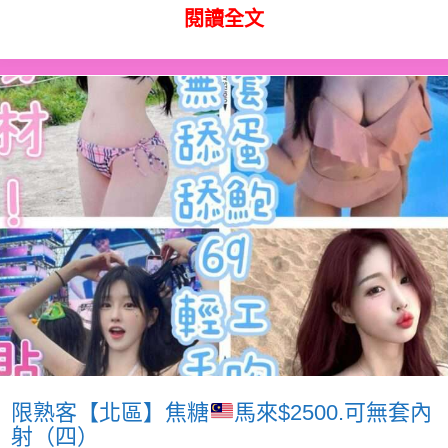
閱讀全文
限熟客【北區】焦糖
馬來$2500.可無套內
射（四）