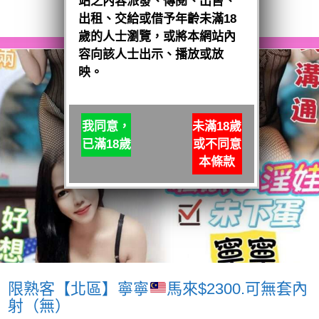
站之內容派發、傳閱、出售、
閱讀全文
出租、交給或借予年齡未滿18
歲的人士瀏覽，或將本網站內
容向該人士出示、播放或放
映。
我同意，
未滿18歲
已滿18歲
或不同意
本條款
限熟客【北區】寧寧
馬來$2300.可無套內
射（無）