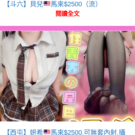
【斗六】貝兒
馬來$2500（流）
閱讀全文
【西屯】妍希
馬來$2500.可無套內射.攝