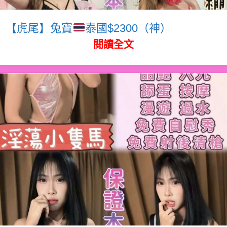
【虎尾】兔寶
泰國$2300（神）
閱讀全文