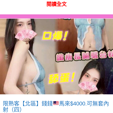
閱讀全文
限熟客【北區】錢錢
馬來$4000.可無套內
射（四）