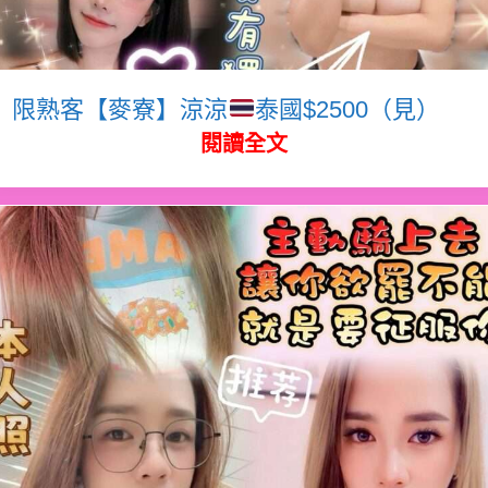
限熟客【麥寮】涼涼
泰國$2500（見）
閱讀全文