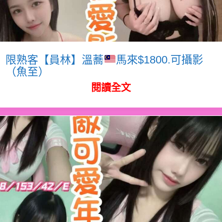
限熟客【員林】溫蕎
馬來$1800.可攝影
（魚至）
閱讀全文