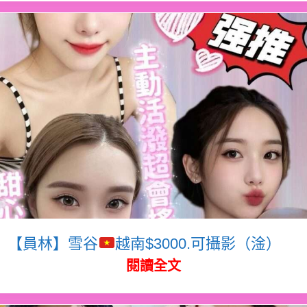
【員林】雪谷
越南$3000.可攝影（淦）
閱讀全文