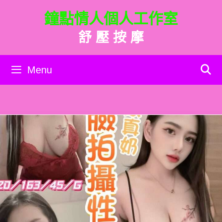
跳
鐘點情人個人工作室
至
主
舒 壓 按 摩
要
內
容
Menu