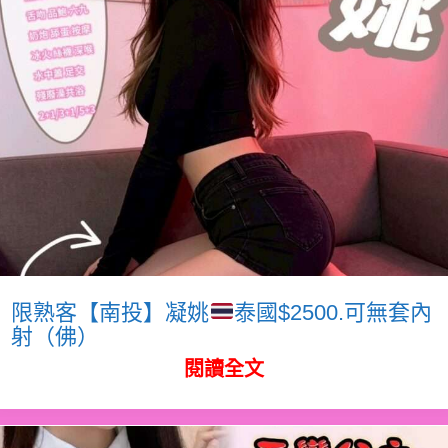
限熟客【南投】凝姚
泰國$2500.可無套內
射（佛）
閱讀全文