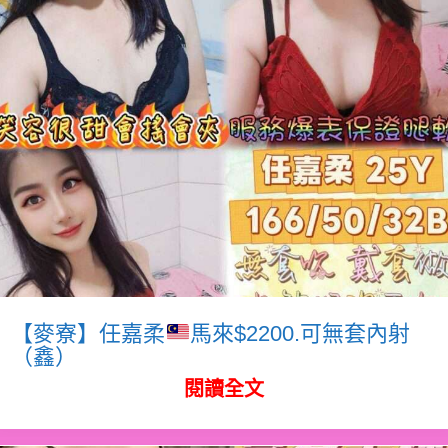
【麥寮】任嘉柔
馬來$2200.可無套內射
（鑫）
閱讀全文