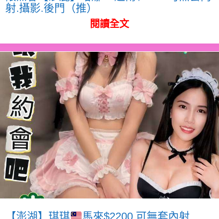
射.攝影.後門（推）
閱讀全文
【澎湖】琪琪
馬來$2200.可無套內射