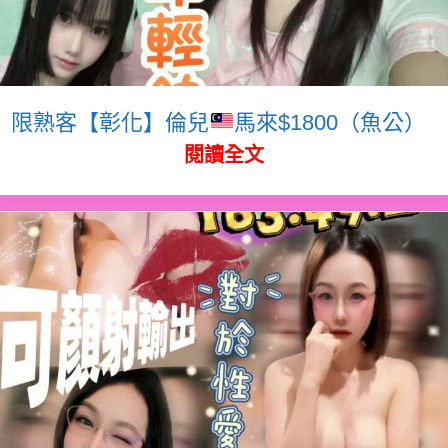
限熟客【彰化】倫兒
馬來$1800（魚公）
閱讀全文