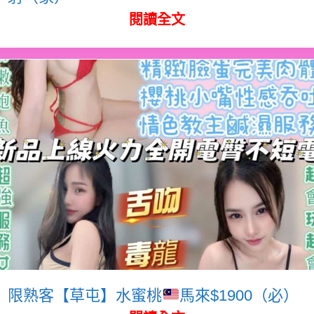
閱讀全文
限熟客【草屯】水蜜桃
馬來$1900（必）