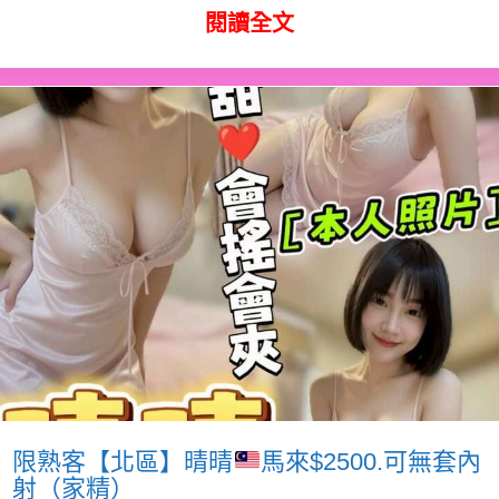
閱讀全文
限熟客【北區】晴晴
馬來$2500.可無套內
射（家精）