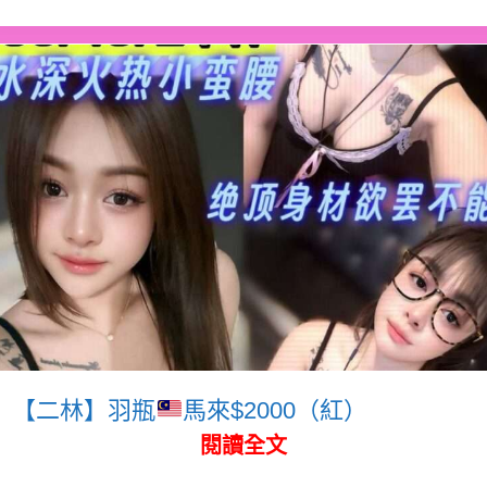
【二林】羽瓶
馬來$2000（紅）
閱讀全文