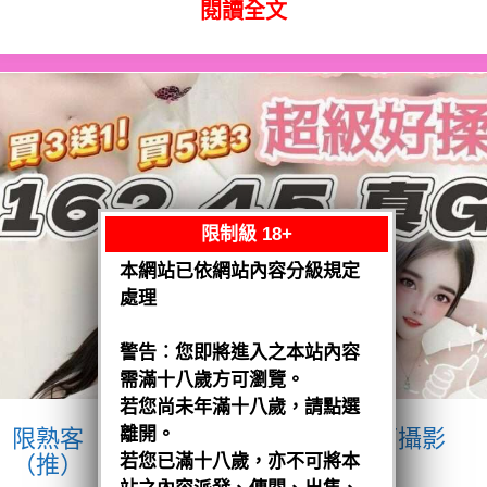
閱讀全文
限制級 18+
本網站已依網站內容分級規定
處理
警告︰您即將進入之本站內容
需滿十八歲方可瀏覽。
若您尚未年滿十八歲，請點選
離開。
限熟客【沙鹿】優格
越南$3200.可攝影
（推）
若您已滿十八歲，亦不可將本