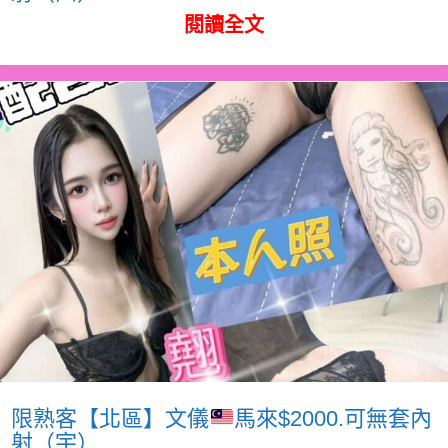
閱讀全文
限熟客【北區】文儀
馬來$2000.可無套內
射（宇）