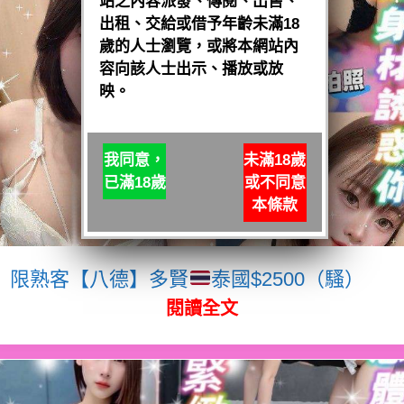
站之內容派發、傳閱、出售、
出租、交給或借予年齡未滿18
歲的人士瀏覽，或將本網站內
容向該人士出示、播放或放
映。
我同意，
未滿18歲
已滿18歲
或不同意
本條款
限熟客【八德】多賢
泰國$2500（騷）
閱讀全文