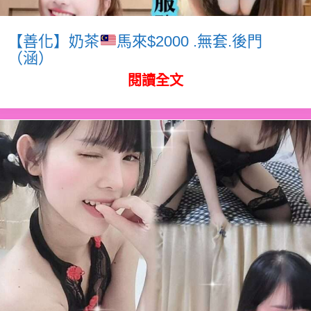
【善化】奶茶
馬來$2000 .無套.後門
（涵）
閱讀全文