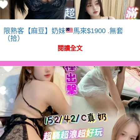
限熟客【麻豆】奶妹
馬來$1900 .無套
（拾）
閱讀全文