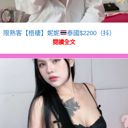
限熟客【梧棲】妮妮
泰國$2200（抖）
閱讀全文