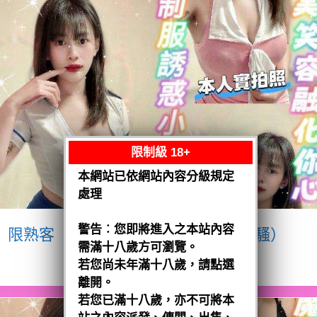
限制級 18+
本網站已依網站內容分級規定
處理
警告︰您即將進入之本站內容
限熟客【八德】宥瑄
泰國$2500（騷）
需滿十八歲方可瀏覽。
閱讀全文
若您尚未年滿十八歲，請點選
離開。
若您已滿十八歲，亦不可將本