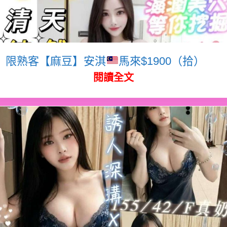
限熟客【麻豆】安淇
馬來$1900（拾）
閱讀全文