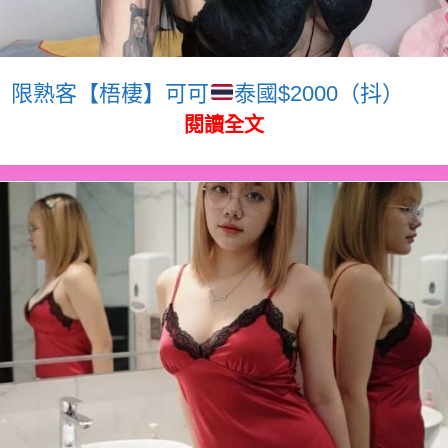
限熟客【梧棲】可可
泰國$2000（抖）
閱讀全文