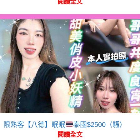
閱讀全文
限熟客【八德】眠眠
泰國$2500（騷）
閱讀全文