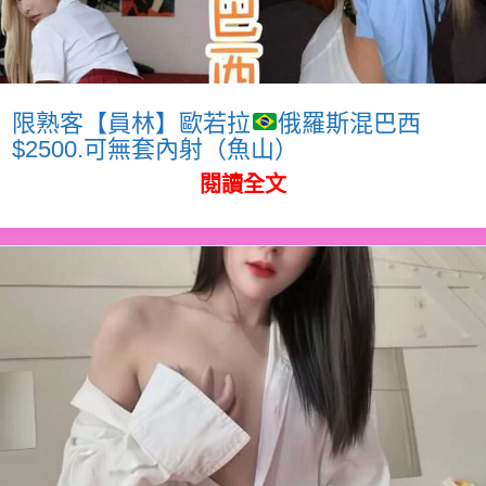
限熟客【員林】歐若拉
俄羅斯混巴西
$2500.可無套內射（魚山）
閱讀全文