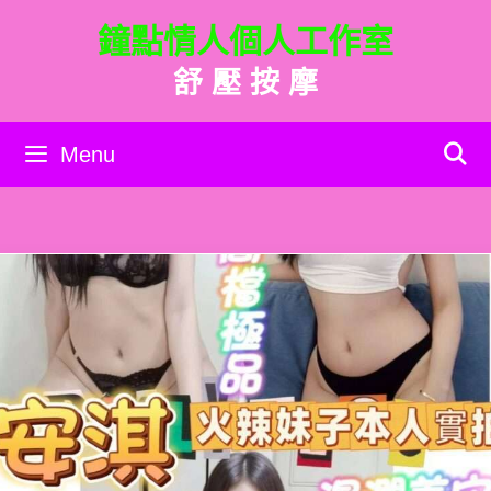
跳
鐘點情人個人工作室
至
主
舒 壓 按 摩
要
內
容
Menu