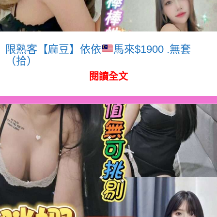
限熟客【麻豆】依依
馬來$1900 .無套
（拾）
閱讀全文