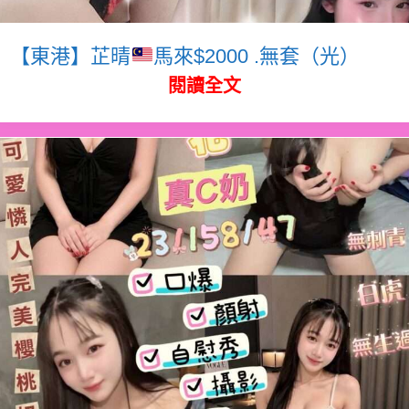
【東港】芷晴
馬來$2000 .無套（光）
閱讀全文