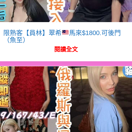
限熟客【員林】翠希
馬來$1800.可後門
（魚至）
閱讀全文