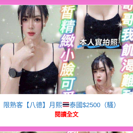
限熟客【八德】月熙
泰國$2500（騷）
閱讀全文