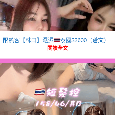
限熟客【林口】濕濕
泰國$2600（蒼文）
閱讀全文