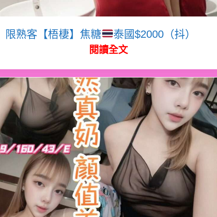
限熟客【梧棲】焦糖
泰國$2000（抖）
閱讀全文