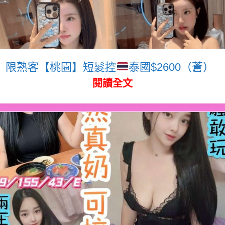
限熟客【桃園】短髮控
泰國$2600（蒼）
閱讀全文