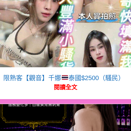
限熟客【觀音】千娜
泰國$2500（騷民）
閱讀全文