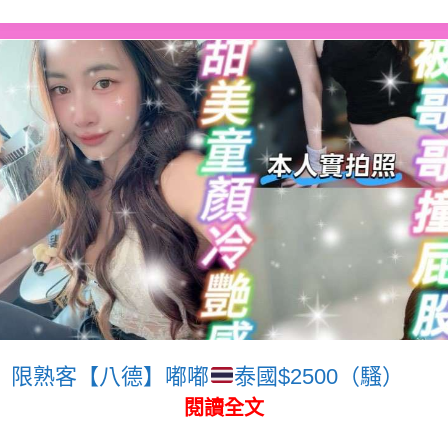
限熟客【八德】嘟嘟
泰國$2500（騷）
閱讀全文