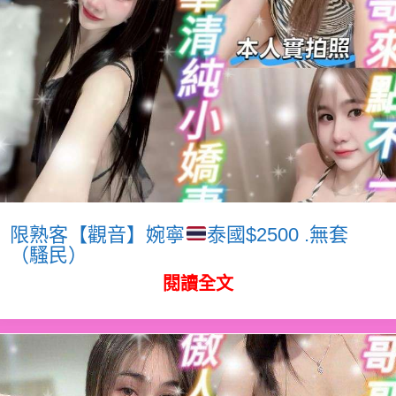
限熟客【觀音】婉寧
泰國$2500 .無套
（騷民）
閱讀全文