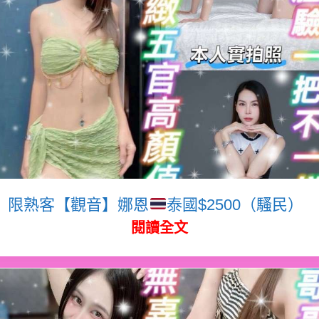
限熟客【觀音】娜恩
泰國$2500（騷民）
閱讀全文