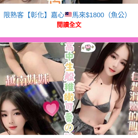
限熟客【彰化】嘉心
馬來$1800（魚公）
閱讀全文