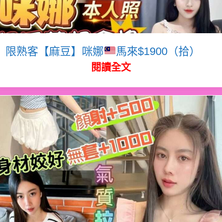
限熟客【麻豆】咪娜
馬來$1900（拾）
閱讀全文