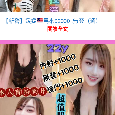
【新營】媛媛
馬來$2000 .無套（涵）
閱讀全文