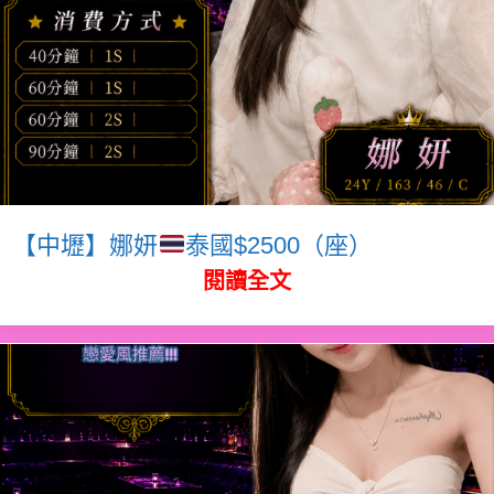
【中壢】娜妍
泰國$2500（座）
閱讀全文