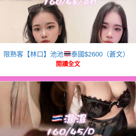
限熟客【林口】池池
泰國$2600（蒼文）
閱讀全文