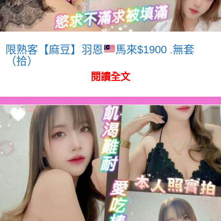
限熟客【麻豆】羽恩
馬來$1900 .無套
（拾）
閱讀全文