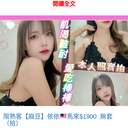
閱讀全文
限熟客【麻豆】依依
馬來$1900 .無套
（拾）