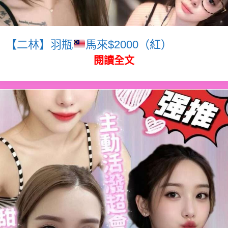
【二林】羽瓶
馬來$2000（紅）
閱讀全文