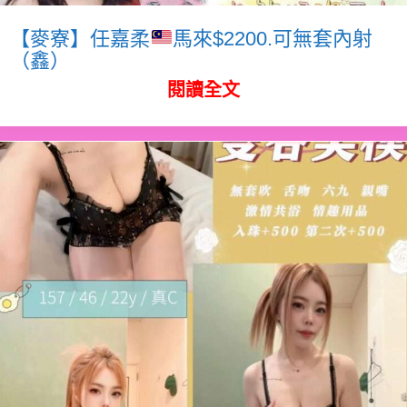
【麥寮】任嘉柔
馬來$2200.可無套內射
（鑫）
閱讀全文