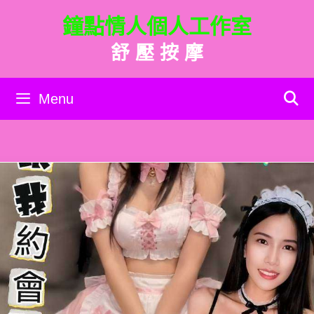
跳
鐘點情人個人工作室
至
主
舒 壓 按 摩
要
內
容
Menu