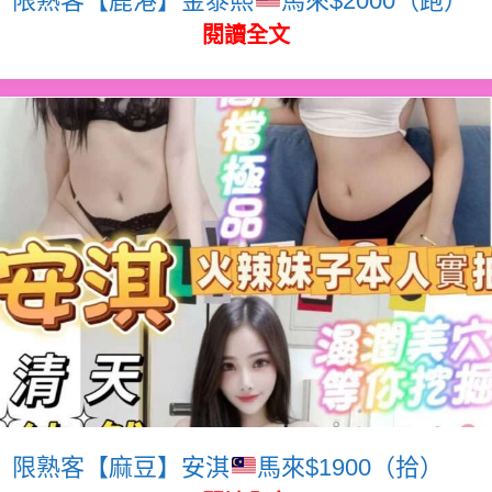
閱讀全文
限熟客【麻豆】安淇
馬來$1900（拾）