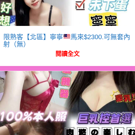
限熟客【北區】寧寧
馬來$2300.可無套內
射（無）
閱讀全文