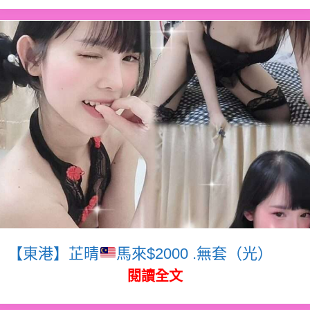
【東港】芷晴
馬來$2000 .無套（光）
閱讀全文