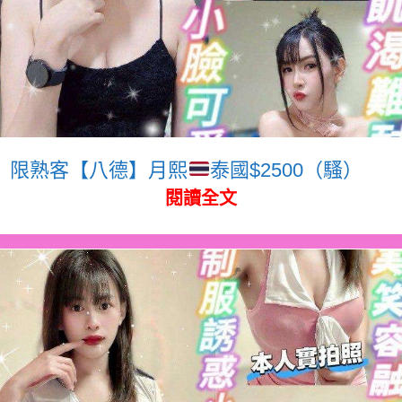
限熟客【八德】月熙
泰國$2500（騷）
閱讀全文