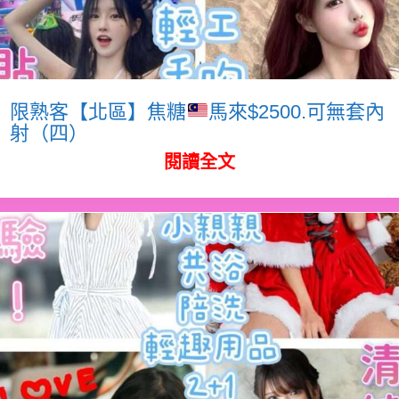
限熟客【北區】焦糖
馬來$2500.可無套內
射（四）
閱讀全文