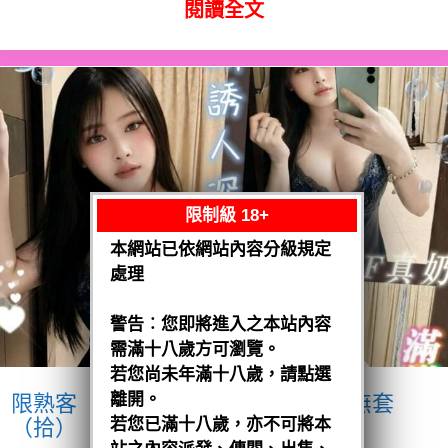
閱讀全文
限制級 18+
本網站已依網站內容分級規定
處理
警告︰您即將進入之本站內容
需滿十八歲方可瀏覽。
若您尚未年滿十八歲，請點選
離開。
限熟客【麻豆】奶妹
馬來$1900 .無套
（拾）
若您已滿十八歲，亦不可將本