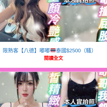
限熟客【八德】嘟嘟
泰國$2500（騷）
閱讀全文