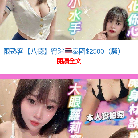
限熟客【八德】宥瑄
泰國$2500（騷）
閱讀全文