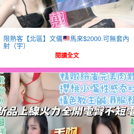
限熟客【北區】文儀
馬來$2000.可無套內
射（宇）
閱讀全文