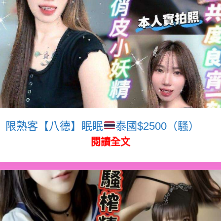
限熟客【八德】眠眠
泰國$2500（騷）
閱讀全文