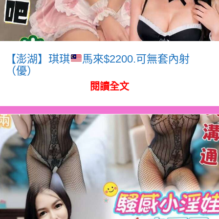
【澎湖】琪琪
馬來$2200.可無套內射
（優）
閱讀全文