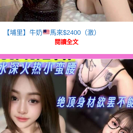
【埔里】牛奶
馬來$2400（激）
閱讀全文