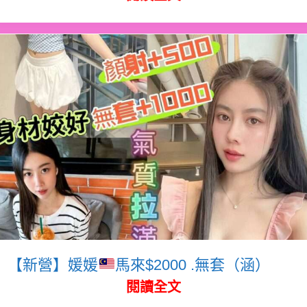
【新營】媛媛
馬來$2000 .無套（涵）
閱讀全文