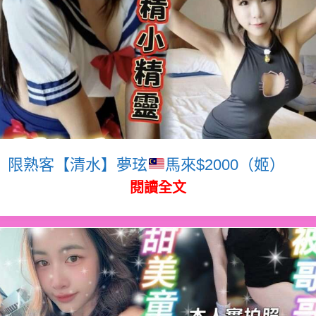
限熟客【清水】夢玹
馬來$2000（姬）
閱讀全文