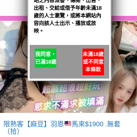
站之內容派發、傳閱、出售、
閱讀全文
出租、交給或借予年齡未滿18
歲的人士瀏覽，或將本網站內
容向該人士出示、播放或放
映。
我同意，
未滿18歲
已滿18歲
或不同意
本條款
限熟客【麻豆】羽恩
馬來$1900 .無套
（拾）