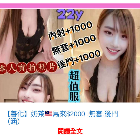
【善化】奶茶
馬來$2000 .無套.後門
（涵）
閱讀全文