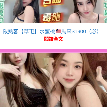
限熟客【草屯】水蜜桃
馬來$1900（必）
閱讀全文