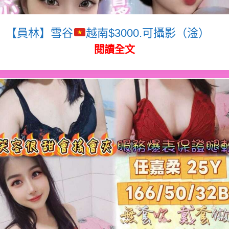
【員林】雪谷
越南$3000.可攝影（淦）
閱讀全文