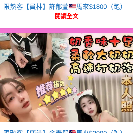
限熟客【員林】許郁萱
馬來$1800（跑）
閱讀全文
限熟客【鹿港】金泰熙
馬來$2000（跑）