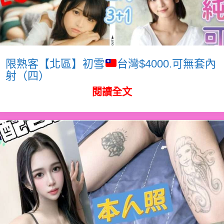
限熟客【北區】初雪
台灣$4000.可無套內
射（四）
閱讀全文