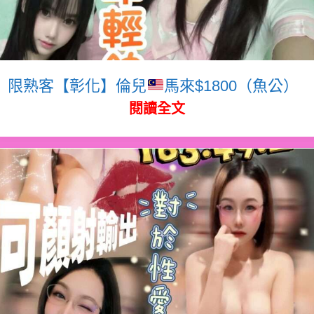
限熟客【彰化】倫兒
馬來$1800（魚公）
閱讀全文