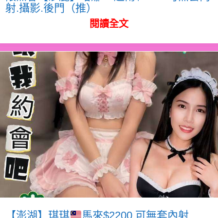
射.攝影.後門（推）
閱讀全文
【澎湖】琪琪
馬來$2200.可無套內射