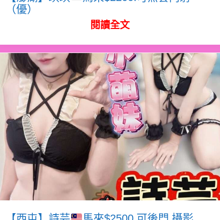
（優）
閱讀全文
【西屯】詩芸
馬來$2500.可後門.攝影