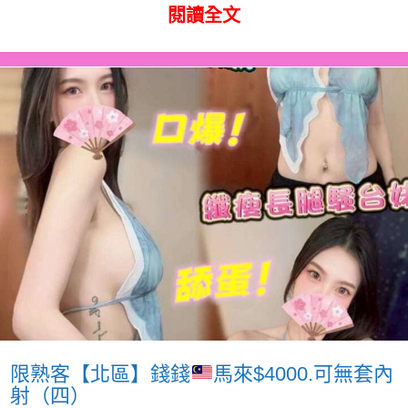
閱讀全文
限熟客【北區】錢錢
馬來$4000.可無套內
射（四）