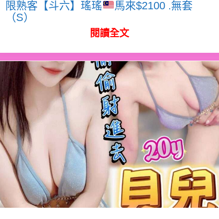
限熟客【斗六】瑤瑤
馬來$2100 .無套
（S）
閱讀全文