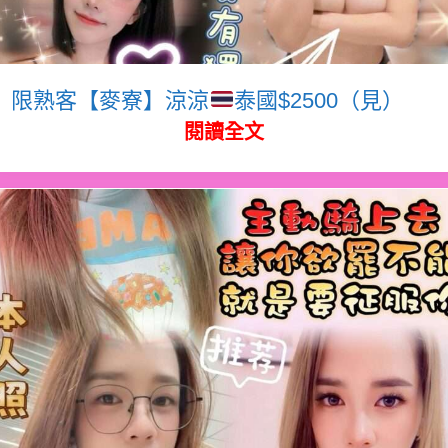
限熟客【麥寮】涼涼
泰國$2500（見）
閱讀全文