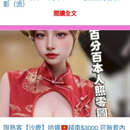
影（流）
閱讀全文
限熟客【沙鹿】哈娜
越南$3000.可無套內