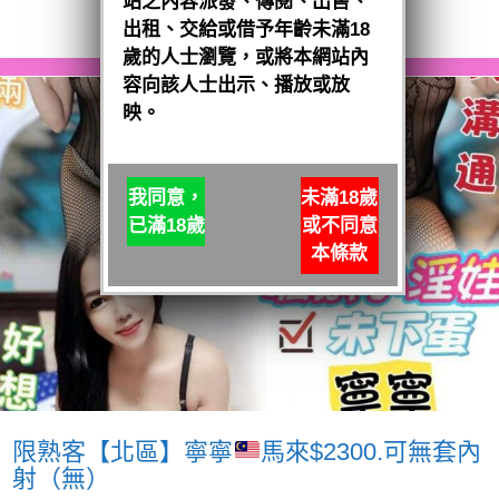
站之內容派發、傳閱、出售、
閱讀全文
出租、交給或借予年齡未滿18
歲的人士瀏覽，或將本網站內
容向該人士出示、播放或放
映。
我同意，
未滿18歲
已滿18歲
或不同意
本條款
限熟客【北區】寧寧
馬來$2300.可無套內
射（無）