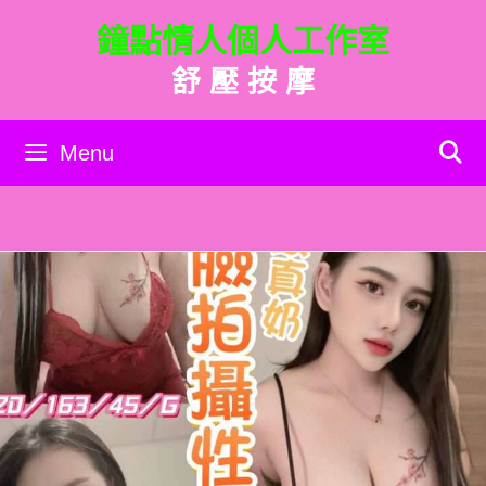
跳
鐘點情人個人工作室
至
主
舒 壓 按 摩
要
內
容
Menu