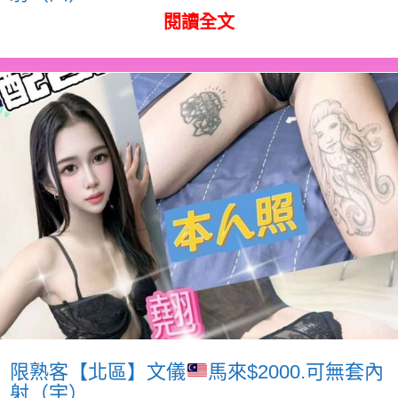
閱讀全文
限熟客【北區】文儀
馬來$2000.可無套內
射（宇）