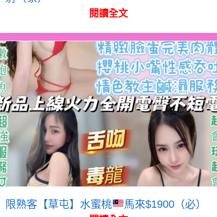
閱讀全文
限熟客【草屯】水蜜桃
馬來$1900（必）