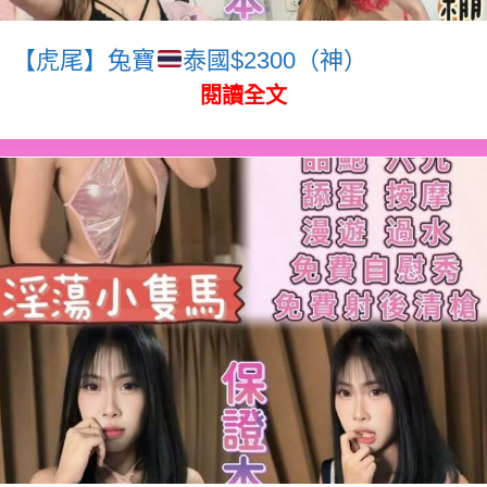
【虎尾】兔寶
泰國$2300（神）
閱讀全文