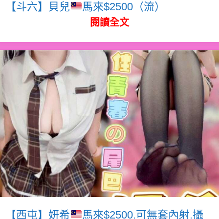
【斗六】貝兒
馬來$2500（流）
閱讀全文
【西屯】妍希
馬來$2500.可無套內射.攝