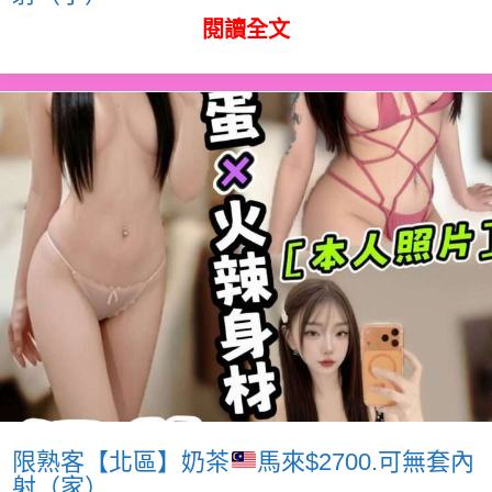
閱讀全文
限熟客【北區】奶茶
馬來$2700.可無套內
射（家）