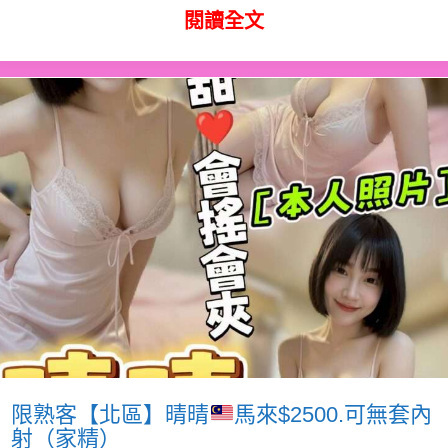
閱讀全文
限熟客【北區】晴晴
馬來$2500.可無套內
射（家精）