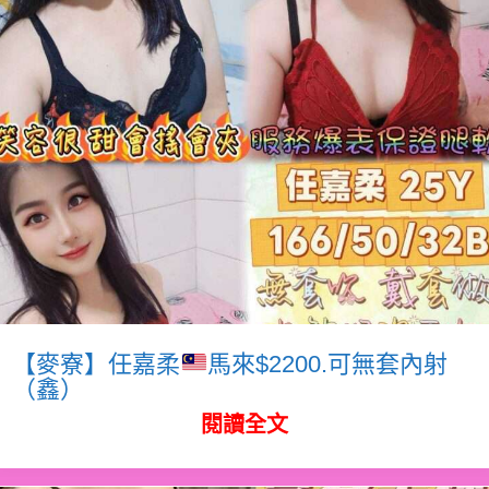
【麥寮】任嘉柔
馬來$2200.可無套內射
（鑫）
閱讀全文