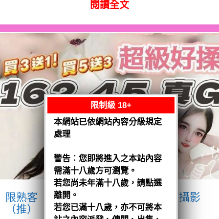
閱讀全文
限制級 18+
本網站已依網站內容分級規定
處理
警告︰您即將進入之本站內容
需滿十八歲方可瀏覽。
若您尚未年滿十八歲，請點選
離開。
限熟客【沙鹿】優格
越南$3200.可攝影
（推）
若您已滿十八歲，亦不可將本