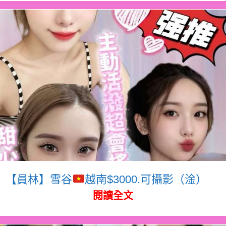
【員林】雪谷
越南$3000.可攝影（淦）
閱讀全文