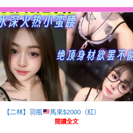
【二林】羽瓶
馬來$2000（紅）
閱讀全文