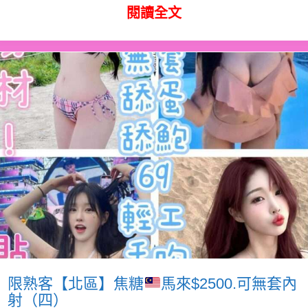
閱讀全文
限熟客【北區】焦糖
馬來$2500.可無套內
射（四）