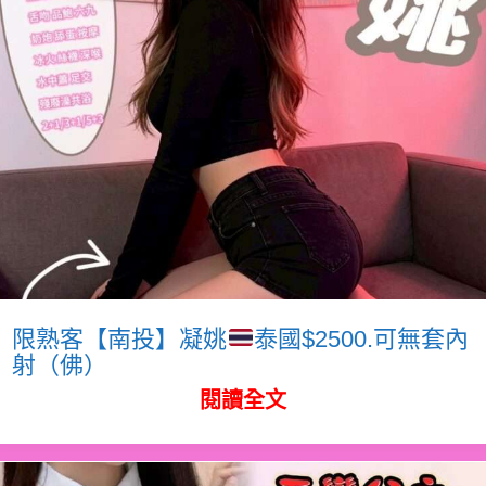
限熟客【南投】凝姚
泰國$2500.可無套內
射（佛）
閱讀全文