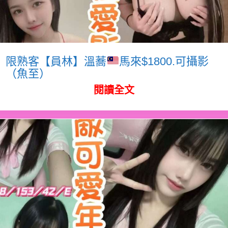
限熟客【員林】溫蕎
馬來$1800.可攝影
（魚至）
閱讀全文