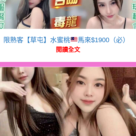
限熟客【草屯】水蜜桃
馬來$1900（必）
閱讀全文