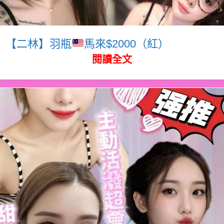
【二林】羽瓶
馬來$2000（紅）
閱讀全文