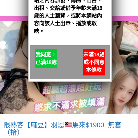
站之內容派發、傳閱、出售、
閱讀全文
出租、交給或借予年齡未滿18
歲的人士瀏覽，或將本網站內
容向該人士出示、播放或放
映。
我同意，
未滿18歲
已滿18歲
或不同意
本條款
限熟客【麻豆】羽恩
馬來$1900 .無套
（拾）