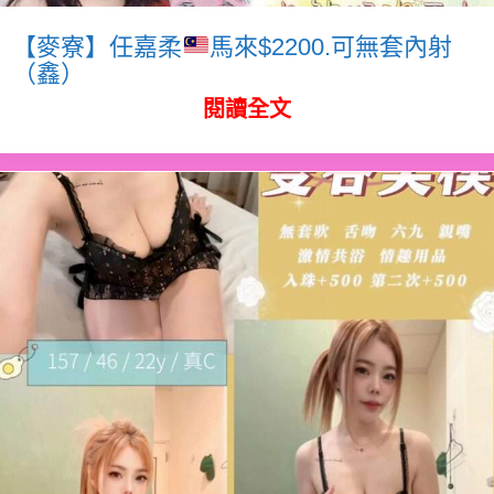
【麥寮】任嘉柔
馬來$2200.可無套內射
（鑫）
閱讀全文