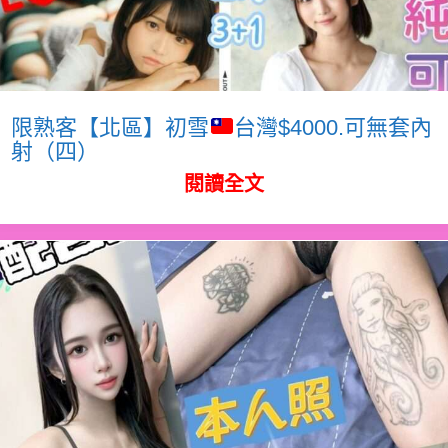
限熟客【北區】初雪
台灣$4000.可無套內
射（四）
閱讀全文