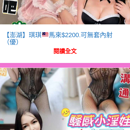
【澎湖】琪琪
馬來$2200.可無套內射
（優）
閱讀全文