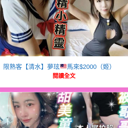
限熟客【清水】夢玹
馬來$2000（姬）
閱讀全文