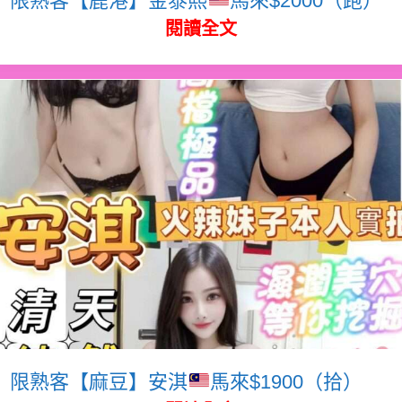
閱讀全文
限熟客【麻豆】安淇
馬來$1900（拾）