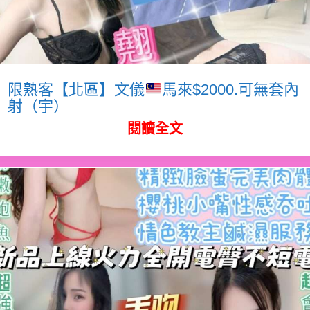
限熟客【北區】文儀
馬來$2000.可無套內
射（宇）
閱讀全文