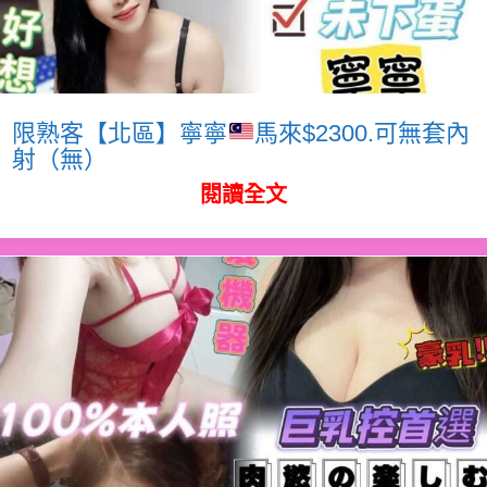
限熟客【北區】寧寧
馬來$2300.可無套內
射（無）
閱讀全文