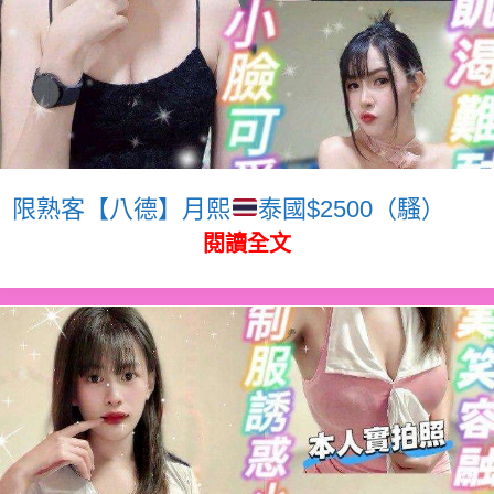
限熟客【八德】月熙
泰國$2500（騷）
閱讀全文