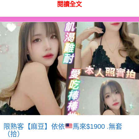
閱讀全文
限熟客【麻豆】依依
馬來$1900 .無套
（拾）