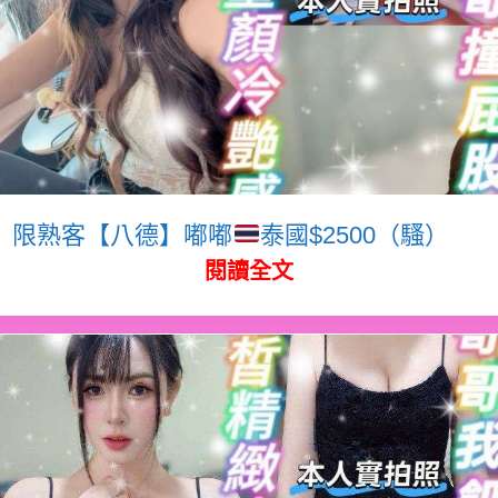
限熟客【八德】嘟嘟
泰國$2500（騷）
閱讀全文