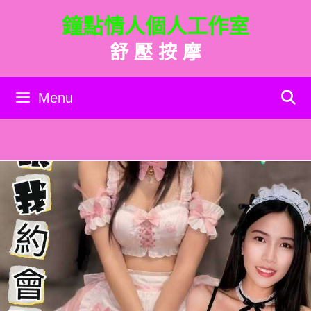
跳
鐘點情人個人工作室
至
主
舒 壓 按 摩
要
內
容
Menu