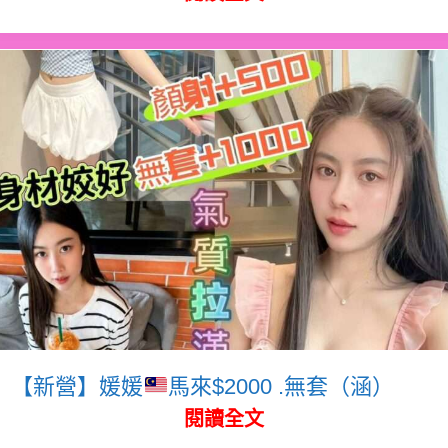
【新營】媛媛
馬來$2000 .無套（涵）
閱讀全文