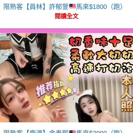
限熟客【員林】許郁萱
馬來$1800（跑）
閱讀全文
限熟客【鹿港】金泰熙
馬來$2000（跑）