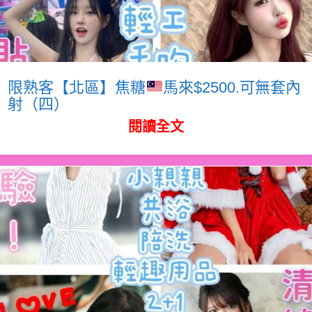
限熟客【北區】焦糖
馬來$2500.可無套內
射（四）
閱讀全文