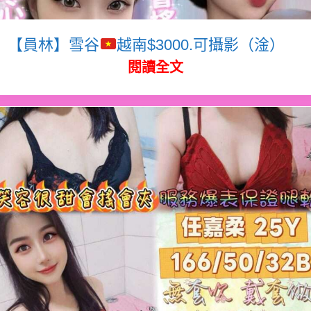
【員林】雪谷
越南$3000.可攝影（淦）
閱讀全文