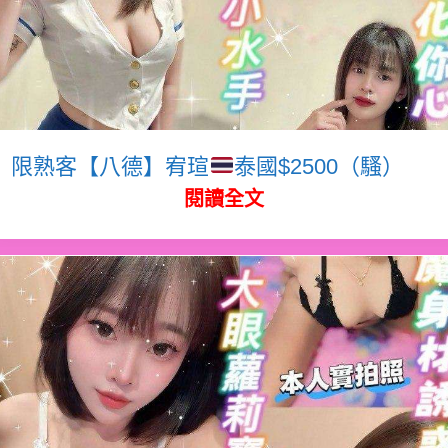
限熟客【八德】宥瑄
泰國$2500（騷）
閱讀全文