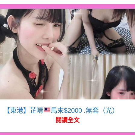
【東港】芷晴
馬來$2000 .無套（光）
閱讀全文