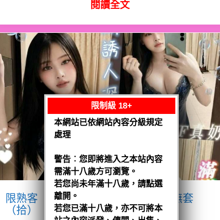
閱讀全文
限制級 18+
本網站已依網站內容分級規定
處理
警告︰您即將進入之本站內容
需滿十八歲方可瀏覽。
若您尚未年滿十八歲，請點選
離開。
限熟客【麻豆】奶妹
馬來$1900 .無套
（拾）
若您已滿十八歲，亦不可將本