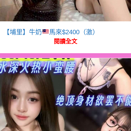
【埔里】牛奶
馬來$2400（激）
閱讀全文