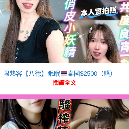
限熟客【八德】眠眠
泰國$2500（騷）
閱讀全文