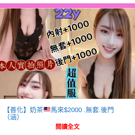
【善化】奶茶
馬來$2000 .無套.後門
（涵）
閱讀全文