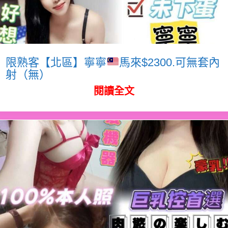
限熟客【北區】寧寧
馬來$2300.可無套內
射（無）
閱讀全文