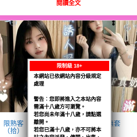
閱讀全文
限制級 18+
本網站已依網站內容分級規定
處理
警告︰您即將進入之本站內容
需滿十八歲方可瀏覽。
若您尚未年滿十八歲，請點選
離開。
限熟客【麻豆】奶妹
馬來$1900 .無套
（拾）
若您已滿十八歲，亦不可將本