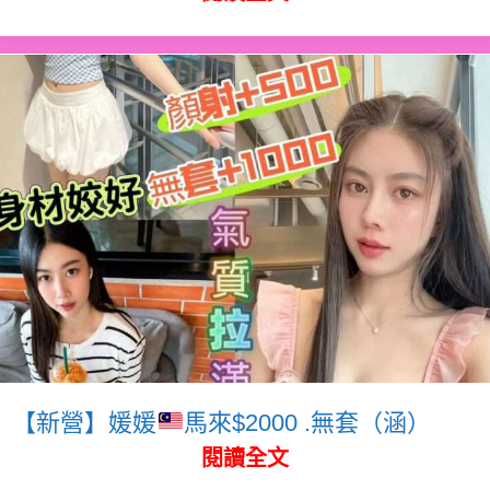
【新營】媛媛
馬來$2000 .無套（涵）
閱讀全文