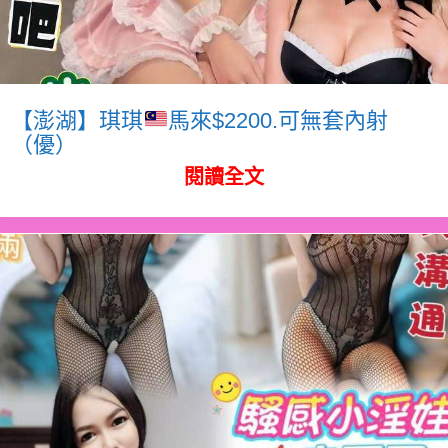
【澎湖】琪琪
馬來$2200.可無套內射
（優）
閱讀全文