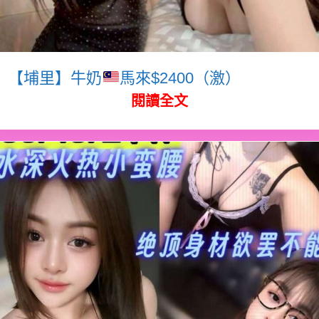
【埔里】牛奶
馬來$2400（激）
閱讀全文