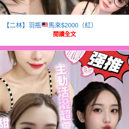
【二林】羽瓶
馬來$2000（紅）
閱讀全文