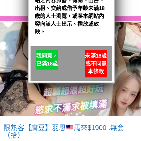
站之內容派發、傳閱、出售、
閱讀全文
出租、交給或借予年齡未滿18
歲的人士瀏覽，或將本網站內
容向該人士出示、播放或放
映。
我同意，
未滿18歲
已滿18歲
或不同意
本條款
限熟客【麻豆】羽恩
馬來$1900 .無套
（拾）