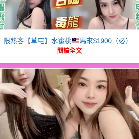
限熟客【草屯】水蜜桃
馬來$1900（必）
閱讀全文