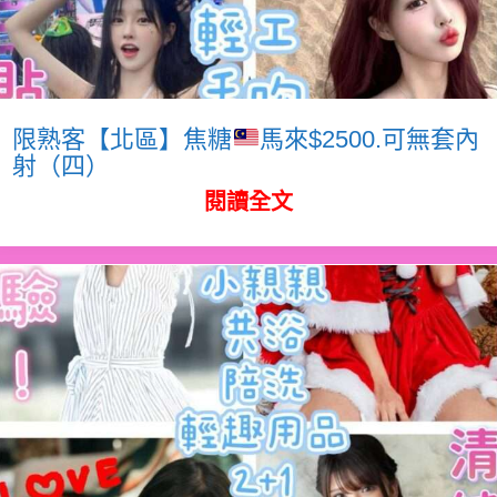
限熟客【北區】焦糖
馬來$2500.可無套內
射（四）
閱讀全文