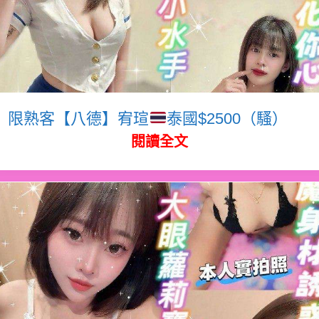
限熟客【八德】宥瑄
泰國$2500（騷）
閱讀全文