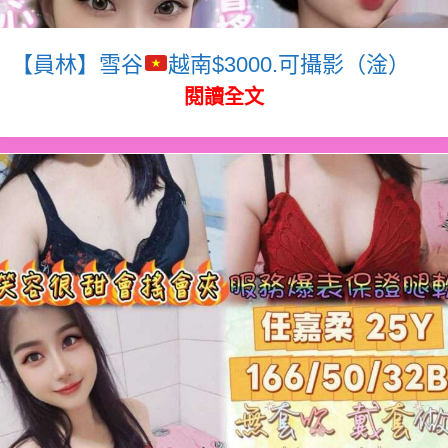
【員林】雪谷
越南$3000.可攝影（淦）
閱讀全文