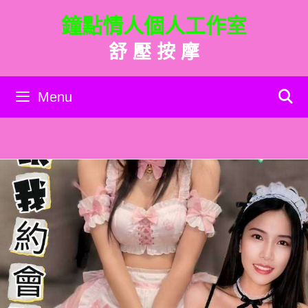
跳
鐘點情人個人工作室
至
主
舒 壓 按 摩
要
內
容
Menu