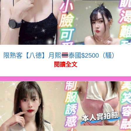
限熟客【八德】月熙
泰國$2500（騷）
閱讀全文