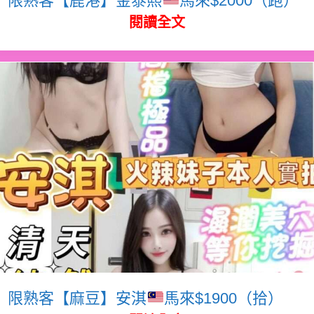
閱讀全文
限熟客【麻豆】安淇
馬來$1900（拾）