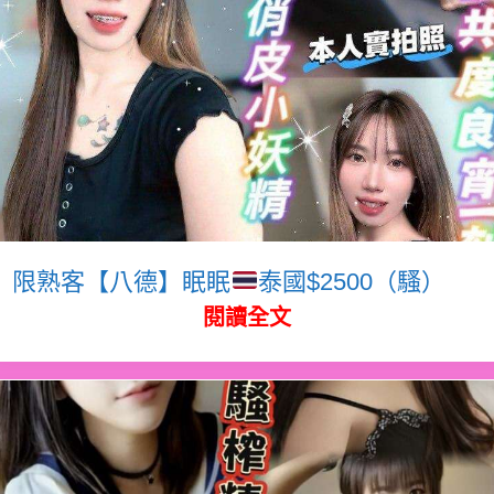
限熟客【八德】眠眠
泰國$2500（騷）
閱讀全文