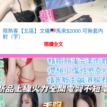
限熟客【北區】文儀
馬來$2000.可無套內
射（宇）
閱讀全文