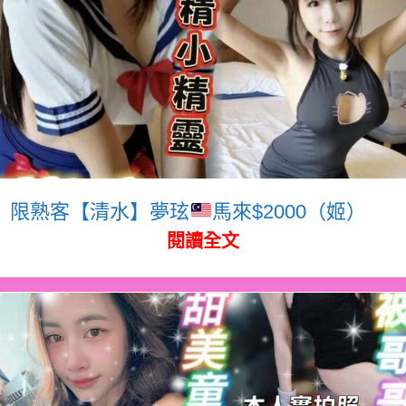
限熟客【清水】夢玹
馬來$2000（姬）
閱讀全文