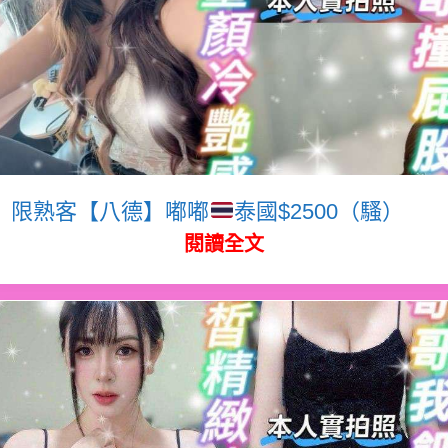
限熟客【八德】嘟嘟
泰國$2500（騷）
閱讀全文