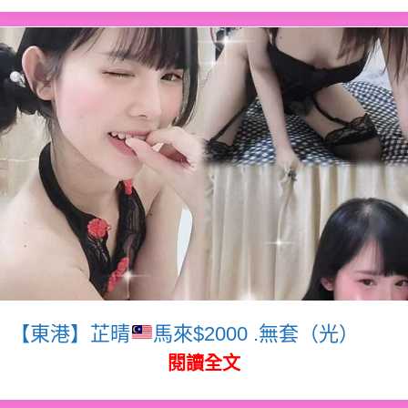
【東港】芷晴
馬來$2000 .無套（光）
閱讀全文