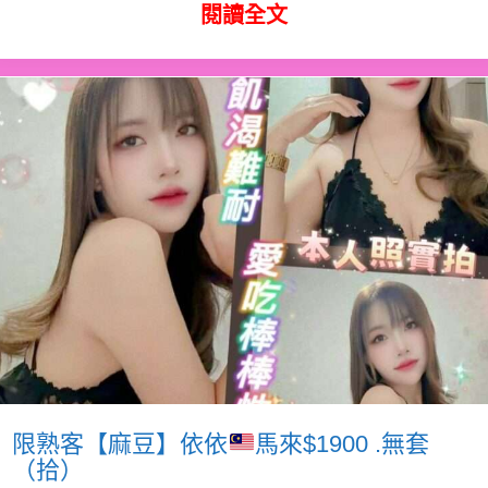
閱讀全文
限熟客【麻豆】依依
馬來$1900 .無套
（拾）