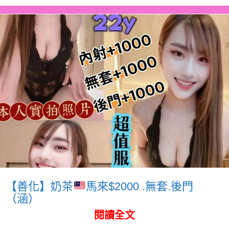
【善化】奶茶
馬來$2000 .無套.後門
（涵）
閱讀全文