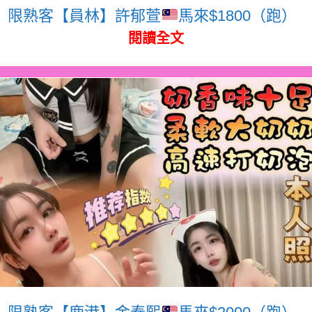
限熟客【員林】許郁萱
馬來$1800（跑）
閱讀全文
限熟客【鹿港】金泰熙
馬來$2000（跑）