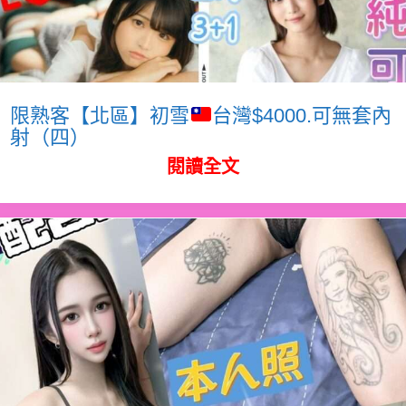
限熟客【北區】初雪
台灣$4000.可無套內
射（四）
閱讀全文