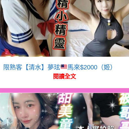
限熟客【清水】夢玹
馬來$2000（姬）
閱讀全文