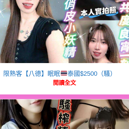
限熟客【八德】眠眠
泰國$2500（騷）
閱讀全文