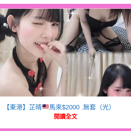
【東港】芷晴
馬來$2000 .無套（光）
閱讀全文