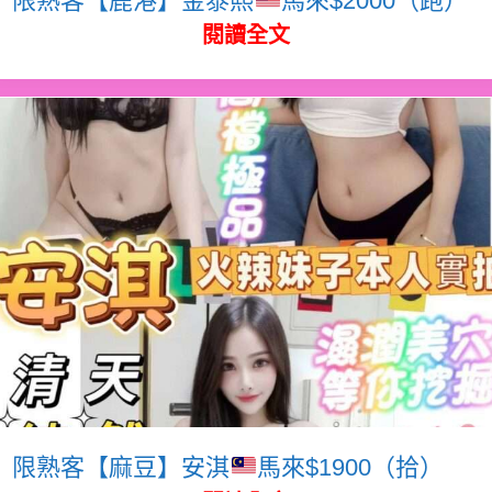
閱讀全文
限熟客【麻豆】安淇
馬來$1900（拾）