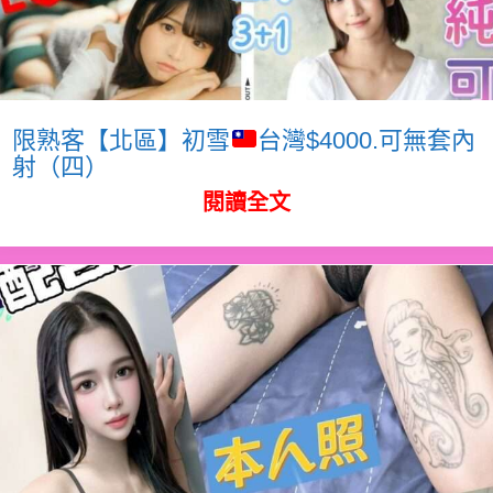
限熟客【北區】初雪
台灣$4000.可無套內
射（四）
閱讀全文