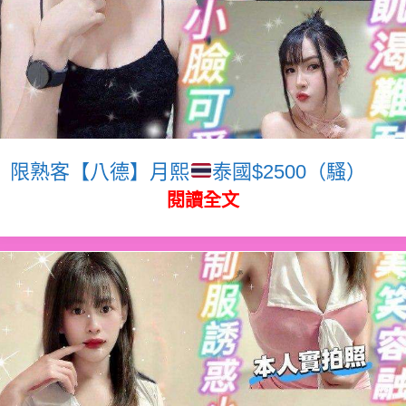
限熟客【八德】月熙
泰國$2500（騷）
閱讀全文