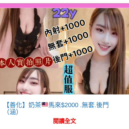
【善化】奶茶
馬來$2000 .無套.後門
（涵）
閱讀全文