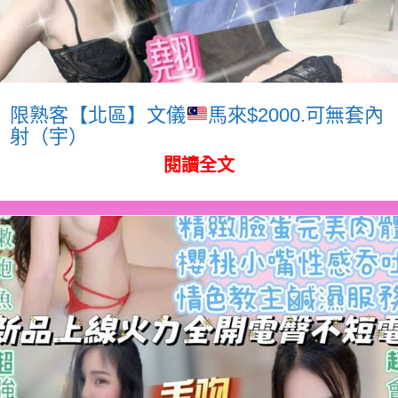
限熟客【北區】文儀
馬來$2000.可無套內
射（宇）
閱讀全文