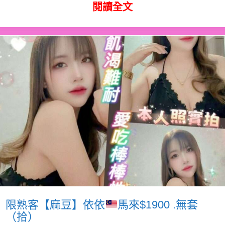
閱讀全文
限熟客【麻豆】依依
馬來$1900 .無套
（拾）