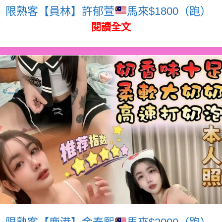
限熟客【員林】許郁萱
馬來$1800（跑）
閱讀全文
限熟客【鹿港】金泰熙
馬來$2000（跑）