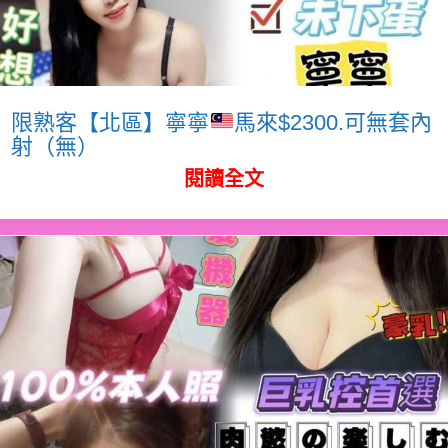
限熟客【北區】寧寧
馬來$2300.可無套內
射（無）
閱讀全文