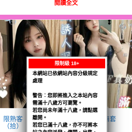
閱讀全文
限制級 18+
本網站已依網站內容分級規定
處理
警告︰您即將進入之本站內容
需滿十八歲方可瀏覽。
若您尚未年滿十八歲，請點選
離開。
限熟客【麻豆】奶妹
馬來$1900 .無套
（拾）
若您已滿十八歲，亦不可將本