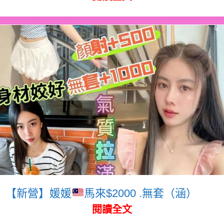
【新營】媛媛
馬來$2000 .無套（涵）
閱讀全文