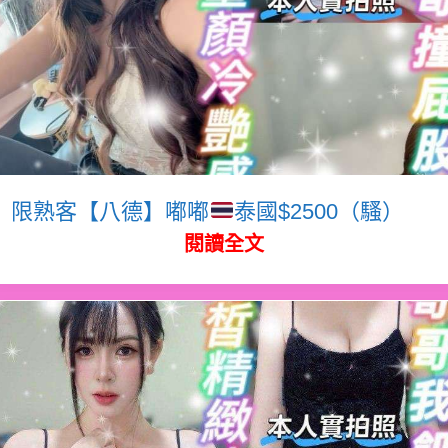
限熟客【八德】嘟嘟
泰國$2500（騷）
閱讀全文