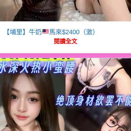
【埔里】牛奶
馬來$2400（激）
閱讀全文