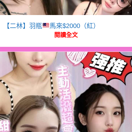
【二林】羽瓶
馬來$2000（紅）
閱讀全文