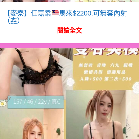
【麥寮】任嘉柔
馬來$2200.可無套內射
（鑫）
閱讀全文