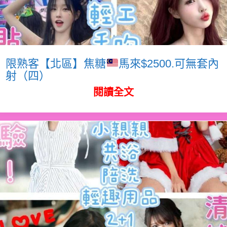
限熟客【北區】焦糖
馬來$2500.可無套內
射（四）
閱讀全文