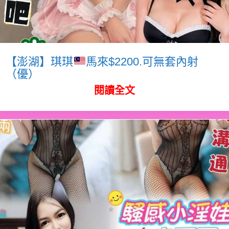
【澎湖】琪琪
馬來$2200.可無套內射
（優）
閱讀全文