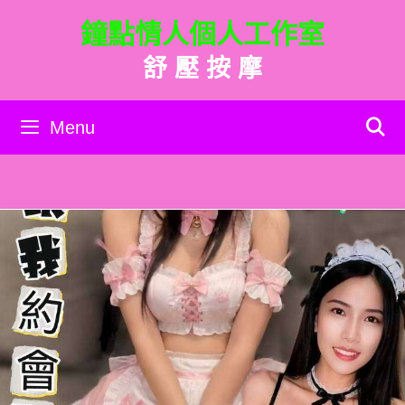
跳
鐘點情人個人工作室
至
主
舒 壓 按 摩
要
內
容
Menu