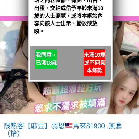
站之內容派發、傳閱、出售、
閱讀全文
出租、交給或借予年齡未滿18
歲的人士瀏覽，或將本網站內
容向該人士出示、播放或放
映。
我同意，
未滿18歲
已滿18歲
或不同意
本條款
限熟客【麻豆】羽恩
馬來$1900 .無套
（拾）