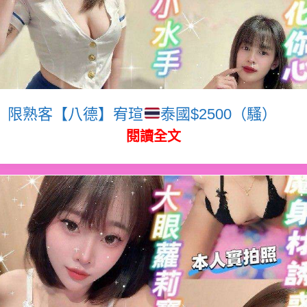
限熟客【八德】宥瑄
泰國$2500（騷）
閱讀全文