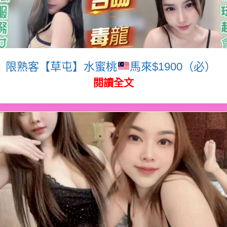
限熟客【草屯】水蜜桃
馬來$1900（必）
閱讀全文