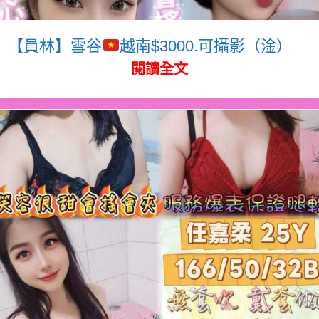
【員林】雪谷
越南$3000.可攝影（淦）
閱讀全文