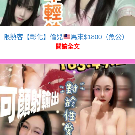
限熟客【彰化】倫兒
馬來$1800（魚公）
閱讀全文