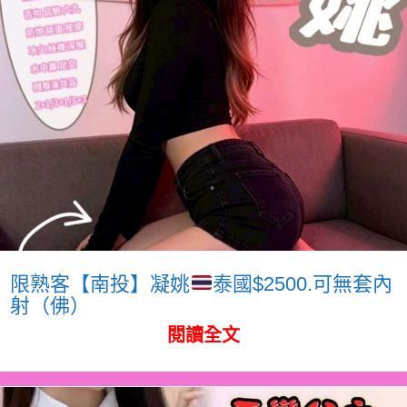
限熟客【南投】凝姚
泰國$2500.可無套內
射（佛）
閱讀全文