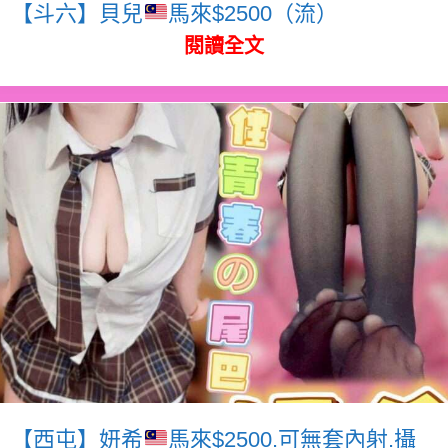
【斗六】貝兒
馬來$2500（流）
閱讀全文
【西屯】妍希
馬來$2500.可無套內射.攝