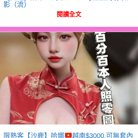
影（流）
閱讀全文
限熟客【沙鹿】哈娜
越南$3000.可無套內