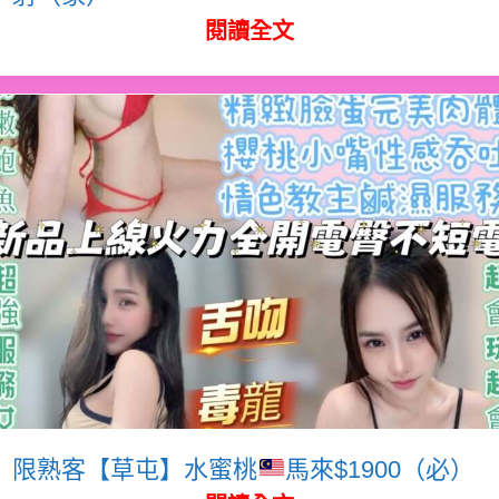
閱讀全文
限熟客【草屯】水蜜桃
馬來$1900（必）