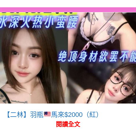
【二林】羽瓶
馬來$2000（紅）
閱讀全文