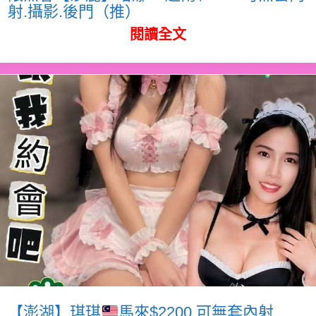
射.攝影.後門（推）
閱讀全文
【澎湖】琪琪
馬來$2200.可無套內射