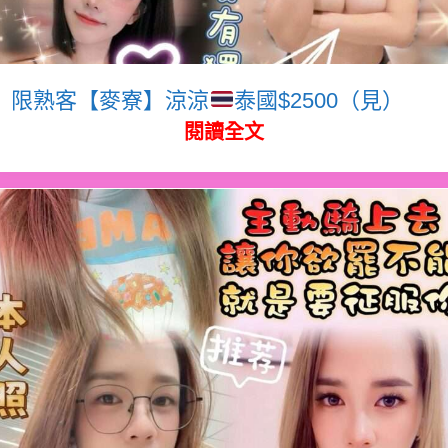
限熟客【麥寮】涼涼
泰國$2500（見）
閱讀全文