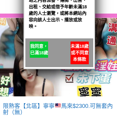
站之內容派發、傳閱、出售、
閱讀全文
出租、交給或借予年齡未滿18
歲的人士瀏覽，或將本網站內
容向該人士出示、播放或放
映。
我同意，
未滿18歲
已滿18歲
或不同意
本條款
限熟客【北區】寧寧
馬來$2300.可無套內
射（無）