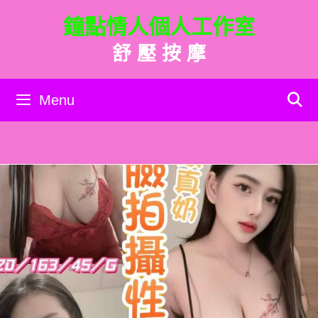
跳
鐘點情人個人工作室
至
主
舒 壓 按 摩
要
內
容
Menu