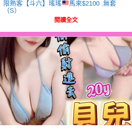
限熟客【斗六】瑤瑤
馬來$2100 .無套
（S）
閱讀全文