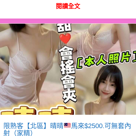
閱讀全文
限熟客【北區】晴晴
馬來$2500.可無套內
射（家精）