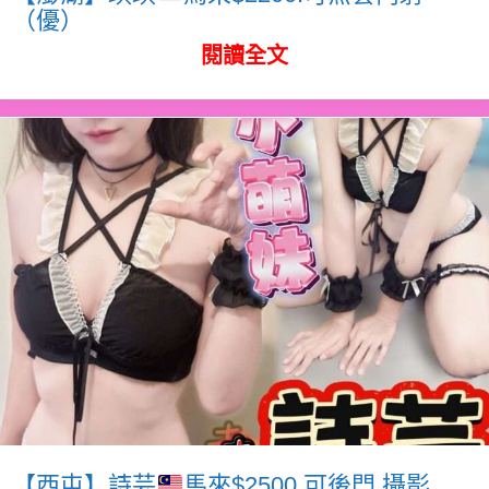
（優）
閱讀全文
【西屯】詩芸
馬來$2500.可後門.攝影