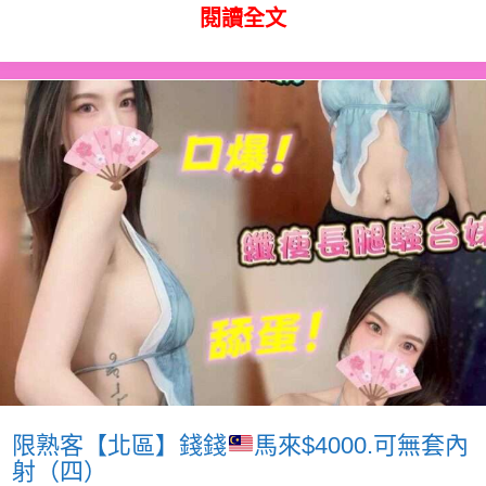
閱讀全文
限熟客【北區】錢錢
馬來$4000.可無套內
射（四）