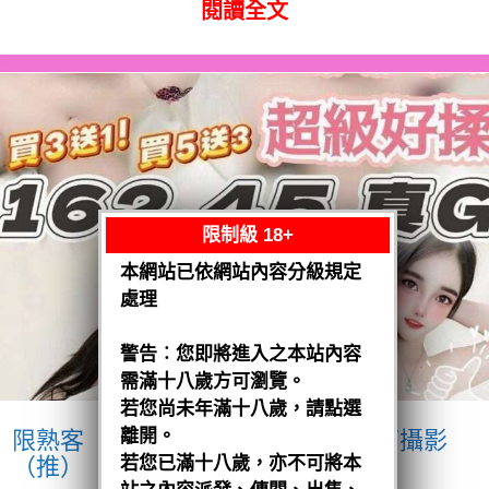
閱讀全文
限制級 18+
本網站已依網站內容分級規定
處理
警告︰您即將進入之本站內容
需滿十八歲方可瀏覽。
若您尚未年滿十八歲，請點選
離開。
限熟客【沙鹿】優格
越南$3200.可攝影
（推）
若您已滿十八歲，亦不可將本