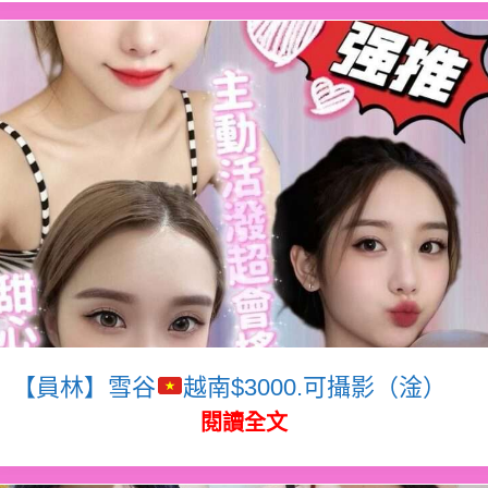
【員林】雪谷
越南$3000.可攝影（淦）
閱讀全文