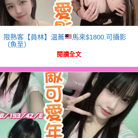
限熟客【員林】溫蕎
馬來$1800.可攝影
（魚至）
閱讀全文