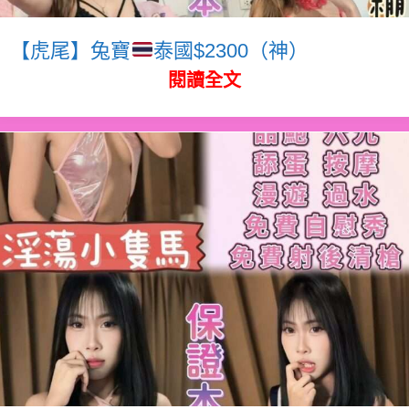
【虎尾】兔寶
泰國$2300（神）
閱讀全文