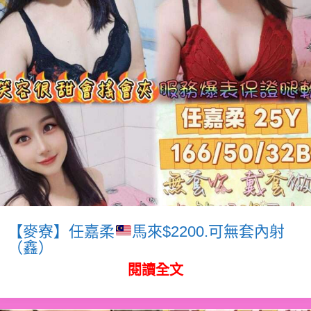
【麥寮】任嘉柔
馬來$2200.可無套內射
（鑫）
閱讀全文