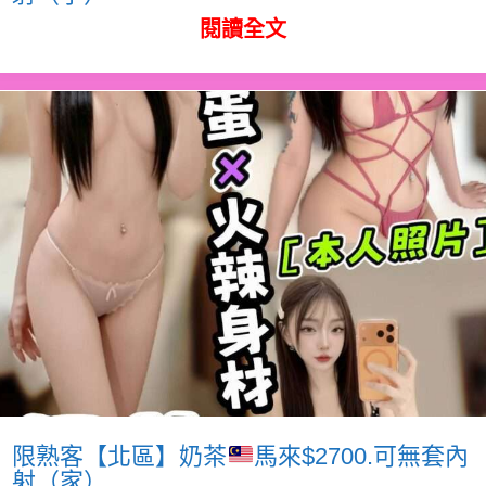
閱讀全文
限熟客【北區】奶茶
馬來$2700.可無套內
射（家）