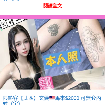
閱讀全文
限熟客【北區】文儀
馬來$2000.可無套內
射（宇）