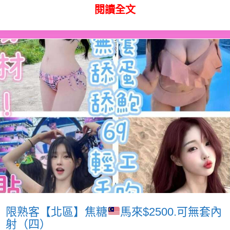
閱讀全文
限熟客【北區】焦糖
馬來$2500.可無套內
射（四）