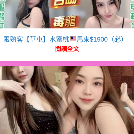
限熟客【草屯】水蜜桃
馬來$1900（必）
閱讀全文