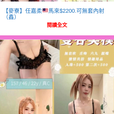
【麥寮】任嘉柔
馬來$2200.可無套內射
（鑫）
閱讀全文