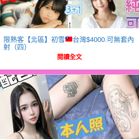
限熟客【北區】初雪
台灣$4000.可無套內
射（四）
閱讀全文