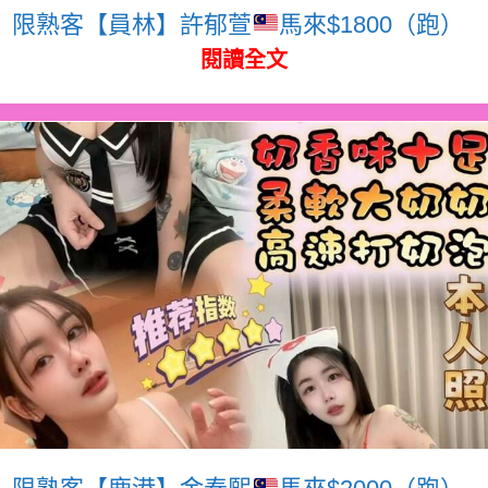
限熟客【員林】許郁萱
馬來$1800（跑）
閱讀全文
限熟客【鹿港】金泰熙
馬來$2000（跑）