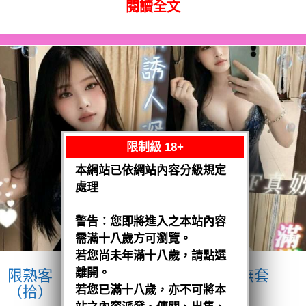
閱讀全文
限制級 18+
本網站已依網站內容分級規定
處理
警告︰您即將進入之本站內容
需滿十八歲方可瀏覽。
若您尚未年滿十八歲，請點選
離開。
限熟客【麻豆】奶妹
馬來$1900 .無套
（拾）
若您已滿十八歲，亦不可將本