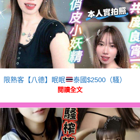
限熟客【八德】眠眠
泰國$2500（騷）
閱讀全文