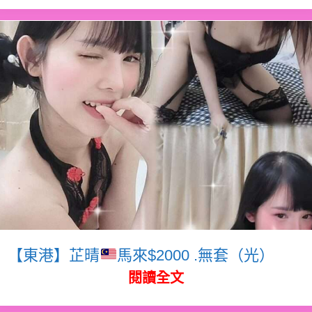
【東港】芷晴
馬來$2000 .無套（光）
閱讀全文