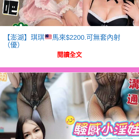
【澎湖】琪琪
馬來$2200.可無套內射
（優）
閱讀全文