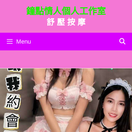
跳
鐘點情人個人工作室
至
主
舒 壓 按 摩
要
內
容
Menu