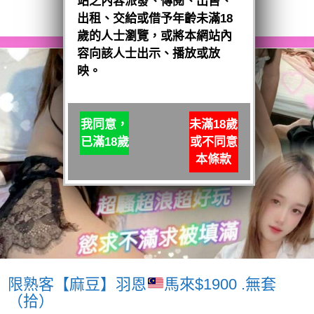
站之內容派發、傳閱、出售、
閱讀全文
出租、交給或借予年齡未滿18
歲的人士瀏覽，或將本網站內
容向該人士出示、播放或放
映。
我同意，
未滿18歲
已滿18歲
或不同意
本條款
限熟客【麻豆】羽恩
馬來$1900 .無套
（拾）