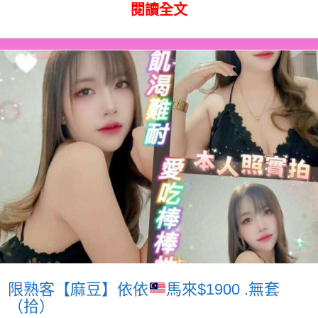
閱讀全文
限熟客【麻豆】依依
馬來$1900 .無套
（拾）