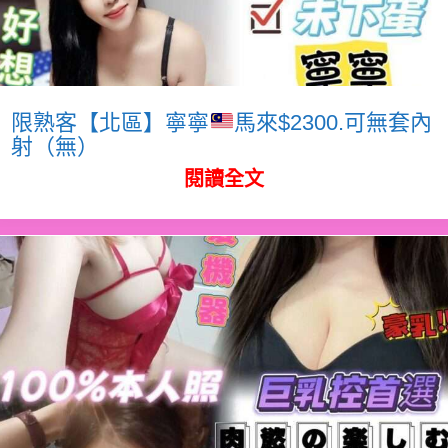
限熟客【北區】寧寧
馬來$2300.可無套內
射（無）
閱讀全文