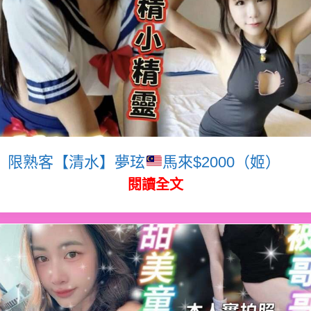
限熟客【清水】夢玹
馬來$2000（姬）
閱讀全文