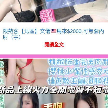
限熟客【北區】文儀
馬來$2000.可無套內
射（宇）
閱讀全文