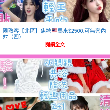
限熟客【北區】焦糖
馬來$2500.可無套內
射（四）
閱讀全文