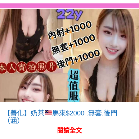
【善化】奶茶
馬來$2000 .無套.後門
（涵）
閱讀全文