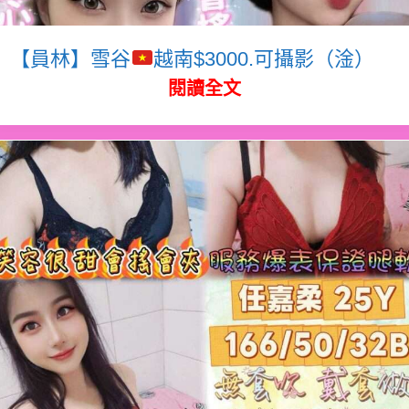
【員林】雪谷
越南$3000.可攝影（淦）
閱讀全文