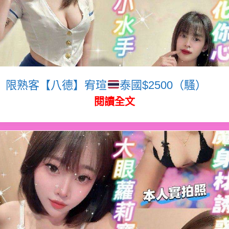
限熟客【八德】宥瑄
泰國$2500（騷）
閱讀全文