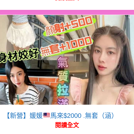
【新營】媛媛
馬來$2000 .無套（涵）
閱讀全文