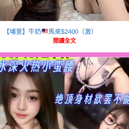
【埔里】牛奶
馬來$2400（激）
閱讀全文