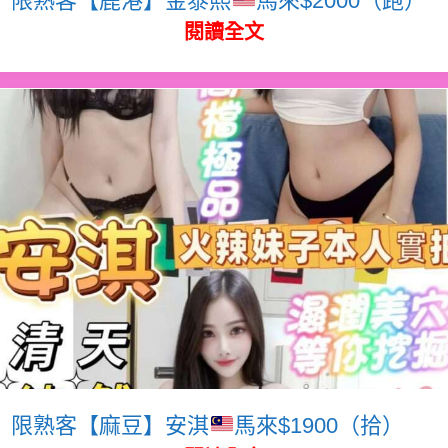
閱讀全文
限熟客【麻豆】安淇
馬來$1900（拾）