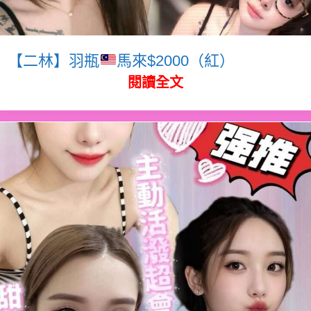
【二林】羽瓶
馬來$2000（紅）
閱讀全文