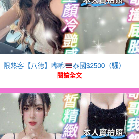
限熟客【八德】嘟嘟
泰國$2500（騷）
閱讀全文