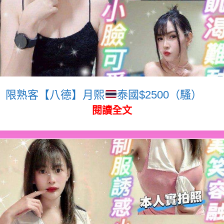
限熟客【八德】月熙
泰國$2500（騷）
閱讀全文