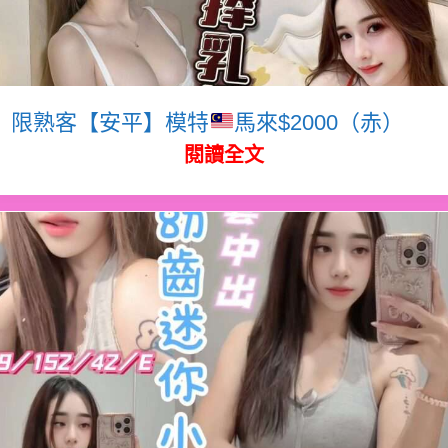
限熟客【安平】模特
馬來$2000（赤）
閱讀全文