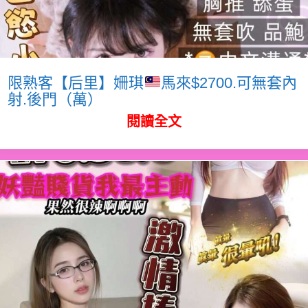
限熟客【后里】姍琪
馬來$2700.可無套內
射.後門（萬）
閱讀全文