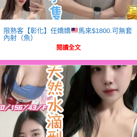
限熟客【彰化】任嬌嬌
馬來$1800.可無套
內射（魚）
閱讀全文