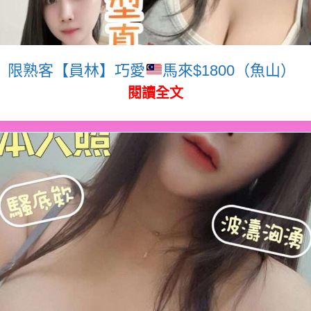
限熟客【員林】巧愛
馬來$1800（魚山）
閱讀全文