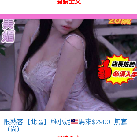
閱讀全文
限熟客【北區】維小妮
馬來$2900 .無套
（尚）