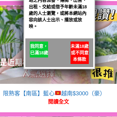
站之內容派發、傳閱、出售、
出租、交給或借予年齡未滿18
歲的人士瀏覽，或將本網站內
容向該人士出示、播放或放
映。
我同意，
未滿18歲
已滿18歲
或不同意
本條款
限熟客【南區】藍心
越南$3000（豪）
閱讀全文