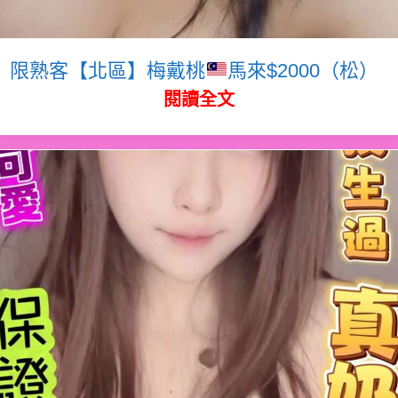
限熟客【北區】梅戴桃
馬來$2000（松）
閱讀全文