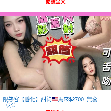
閱讀全文
限熟客【善化】甜筒
馬來$2700 .無套
（水）