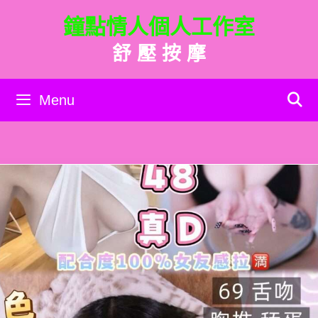
跳
鐘點情人個人工作室
至
主
舒 壓 按 摩
要
內
容
Menu