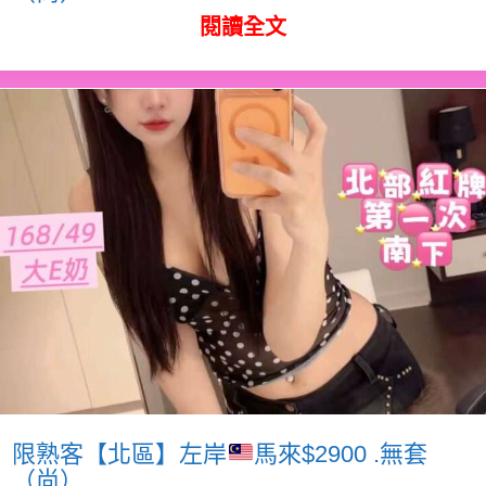
閱讀全文
限熟客【北區】左岸
馬來$2900 .無套
（尚）