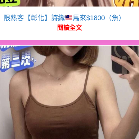
限熟客【彰化】詩織
馬來$1800（魚）
閱讀全文