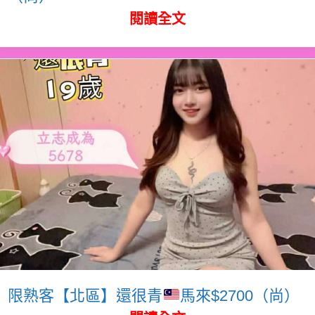
閱讀全文
限熟客【北區】還很青
馬來$2700（尚）