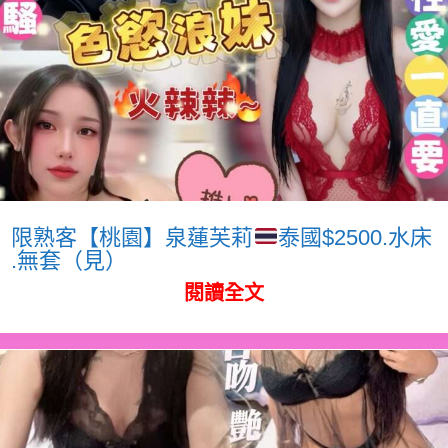
限熟客【桃園】泉蓮芙莉
泰國$2500.水床
.無套（見）
閱讀全文