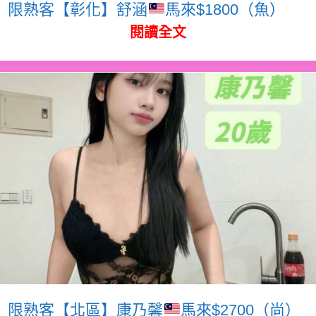
限熟客【彰化】舒涵
馬來$1800（魚）
閱讀全文
限熟客【北區】康乃馨
馬來$2700（尚）