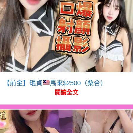
【前金】珉貞
馬來$2500（桑合）
閱讀全文