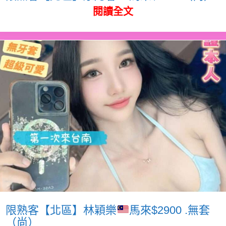
閱讀全文
限熟客【北區】林穎樂
馬來$2900 .無套
（尚）