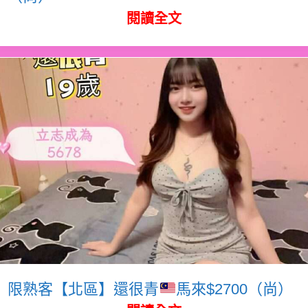
閱讀全文
限熟客【北區】還很青
馬來$2700（尚）