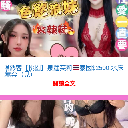
限熟客【桃園】泉蓮芙莉
泰國$2500.水床
.無套（見）
閱讀全文