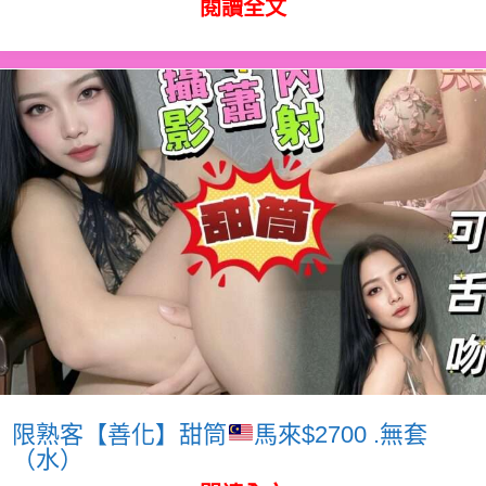
閱讀全文
限熟客【善化】甜筒
馬來$2700 .無套
（水）