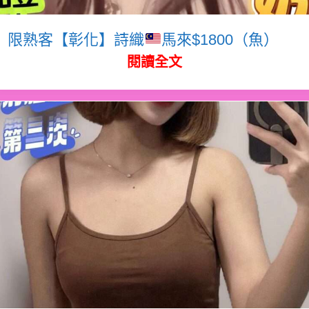
限熟客【彰化】詩織
馬來$1800（魚）
閱讀全文