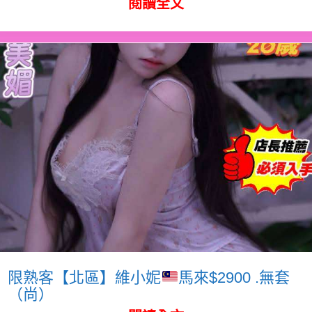
閱讀全文
限熟客【北區】維小妮
馬來$2900 .無套
（尚）