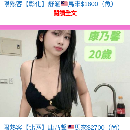
限熟客【彰化】舒涵
馬來$1800（魚）
閱讀全文
限熟客【北區】康乃馨
馬來$2700（尚）