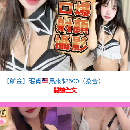
【前金】珉貞
馬來$2500（桑合）
閱讀全文