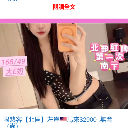
閱讀全文
限熟客【北區】左岸
馬來$2900 .無套
（尚）