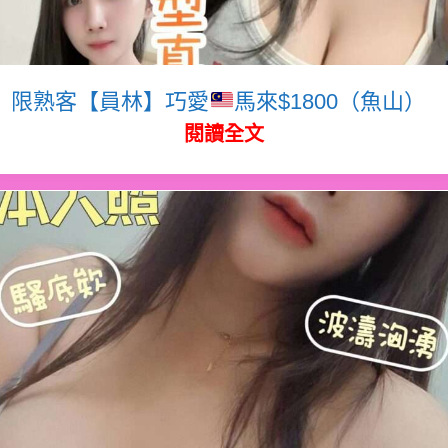
限熟客【員林】巧愛
馬來$1800（魚山）
閱讀全文