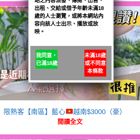
站之內容派發、傳閱、出售、
出租、交給或借予年齡未滿18
歲的人士瀏覽，或將本網站內
容向該人士出示、播放或放
映。
我同意，
未滿18歲
已滿18歲
或不同意
本條款
限熟客【南區】藍心
越南$3000（豪）
閱讀全文