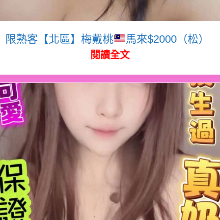
限熟客【北區】梅戴桃
馬來$2000（松）
閱讀全文