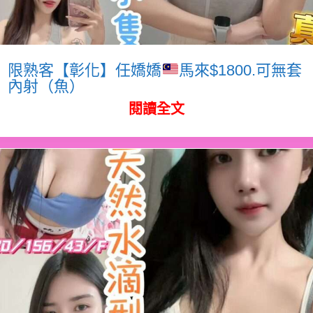
限熟客【彰化】任嬌嬌
馬來$1800.可無套
內射（魚）
閱讀全文