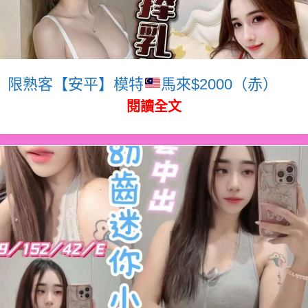
限熟客【安平】模特
馬來$2000（赤）
閱讀全文