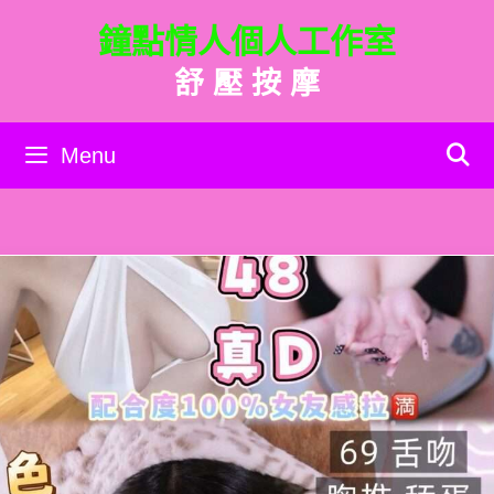
跳
鐘點情人個人工作室
至
主
舒 壓 按 摩
要
內
容
Menu