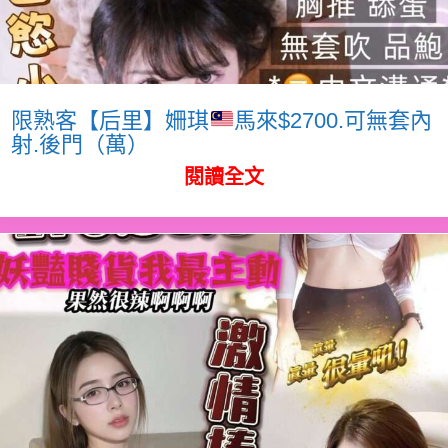
限熟客【后里】姍琪
馬來$2700.可無套內
射.後門（萬）
閱讀全文