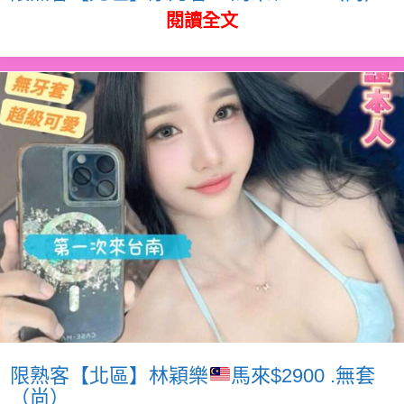
閱讀全文
限熟客【北區】林穎樂
馬來$2900 .無套
（尚）