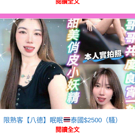
閱讀全文
限熟客【八德】眠眠
泰國$2500（騷）
閱讀全文