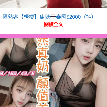
限熟客【梧棲】焦糖
泰國$2000（抖）
閱讀全文