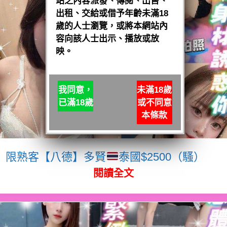
站之內容派發、傳閱、出售、
出租、交給或借予年齡未滿18
歲的人士瀏覽，或將本網站內
容向該人士出示、播放或放
映。
我同意，
未滿18歲
已滿18歲
或不同意
本條款
限熟客【八德】多賢
泰國$2500（騷）
閱讀全文