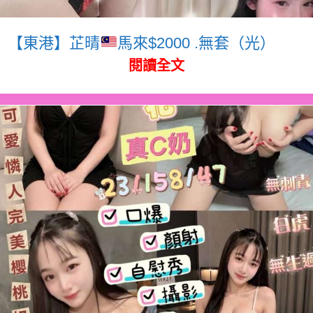
【東港】芷晴
馬來$2000 .無套（光）
閱讀全文