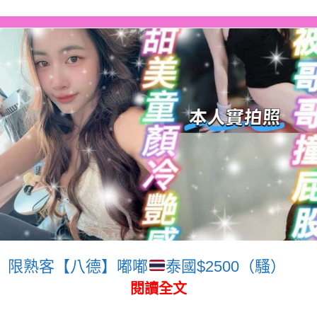
限熟客【八德】嘟嘟
泰國$2500（騷）
閱讀全文