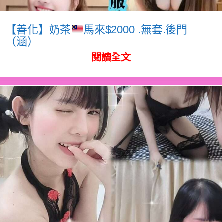
【善化】奶茶
馬來$2000 .無套.後門
（涵）
閱讀全文