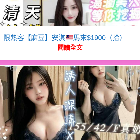
限熟客【麻豆】安淇
馬來$1900（拾）
閱讀全文