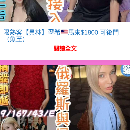
限熟客【員林】翠希
馬來$1800.可後門
（魚至）
閱讀全文