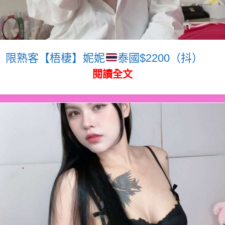
限熟客【梧棲】妮妮
泰國$2200（抖）
閱讀全文