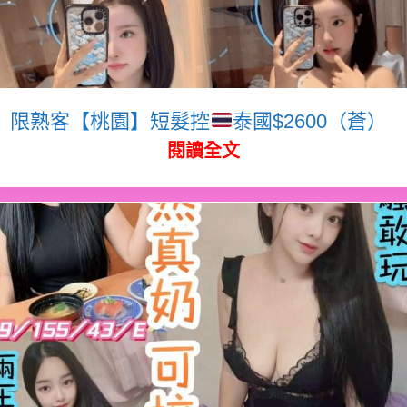
限熟客【桃園】短髮控
泰國$2600（蒼）
閱讀全文