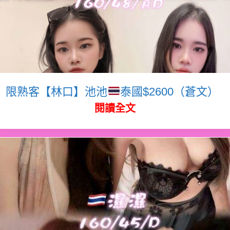
限熟客【林口】池池
泰國$2600（蒼文）
閱讀全文