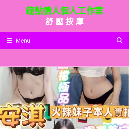
跳
鐘點情人個人工作室
至
主
舒 壓 按 摩
要
內
容
Menu