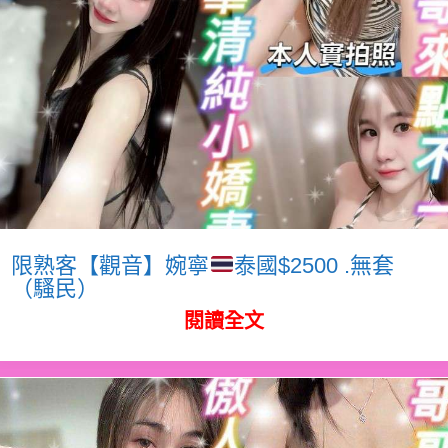
限熟客【觀音】婉寧
泰國$2500 .無套
（騷民）
閱讀全文