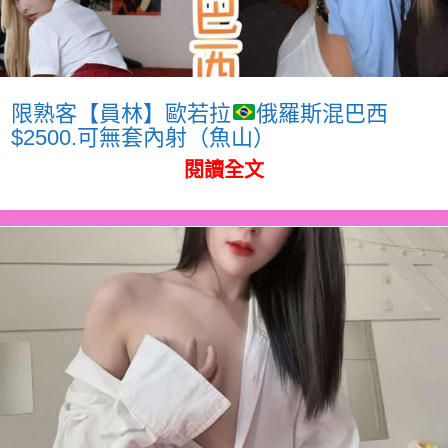
限熟客【員林】歐若拉
俄羅斯混巴西
$2500.可無套內射（魚山）
閱讀全文