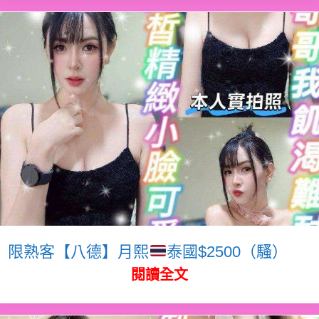
限熟客【八德】月熙
泰國$2500（騷）
閱讀全文