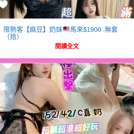
限熟客【麻豆】奶妹
馬來$1900 .無套
（拾）
閱讀全文