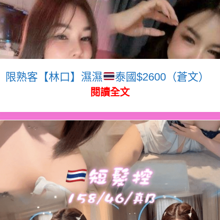
限熟客【林口】濕濕
泰國$2600（蒼文）
閱讀全文