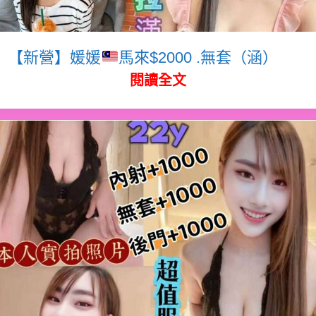
【新營】媛媛
馬來$2000 .無套（涵）
閱讀全文