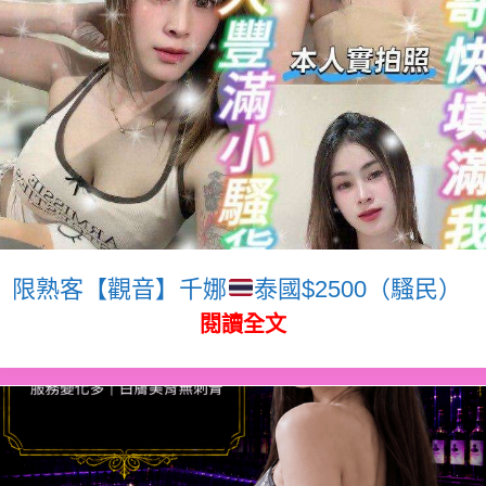
限熟客【觀音】千娜
泰國$2500（騷民）
閱讀全文