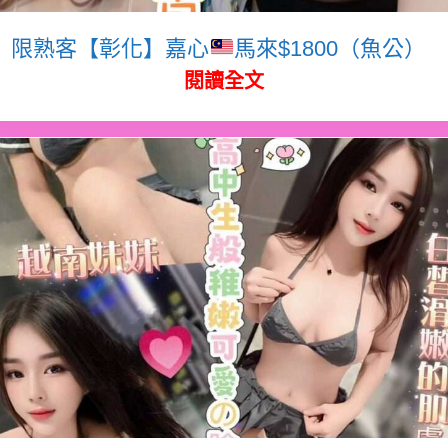
限熟客【彰化】嘉心
馬來$1800（魚公）
閱讀全文