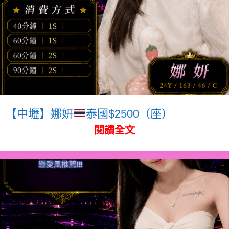
【中壢】娜妍
泰國$2500（座）
閱讀全文