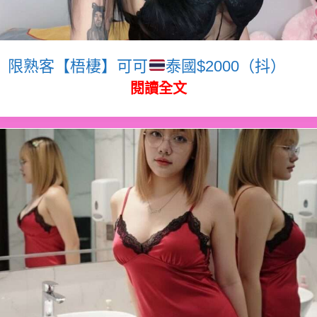
限熟客【梧棲】可可
泰國$2000（抖）
閱讀全文