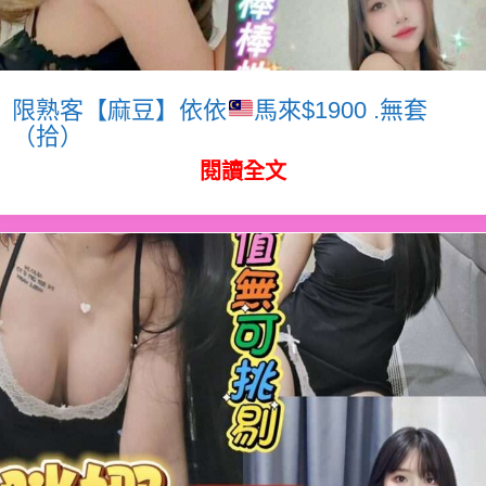
限熟客【麻豆】依依
馬來$1900 .無套
（拾）
閱讀全文