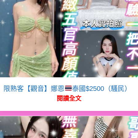
限熟客【觀音】娜恩
泰國$2500（騷民）
閱讀全文