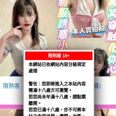
限制級 18+
本網站已依網站內容分級規定
處理
警告︰您即將進入之本站內容
限熟客【八德】宥瑄
泰國$2500（騷）
需滿十八歲方可瀏覽。
閱讀全文
若您尚未年滿十八歲，請點選
離開。
若您已滿十八歲，亦不可將本