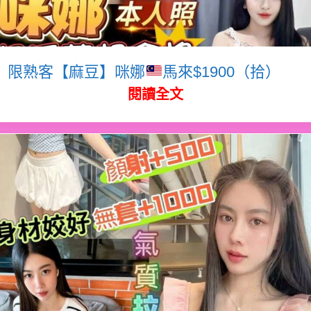
限熟客【麻豆】咪娜
馬來$1900（拾）
閱讀全文