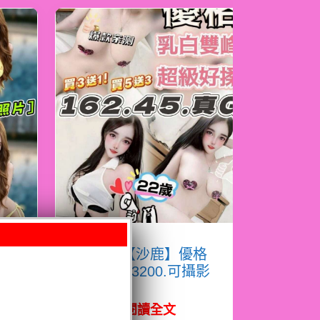
朵
限熟客【沙鹿】優格
門
越南$3200.可攝影
（推）
閱讀全文