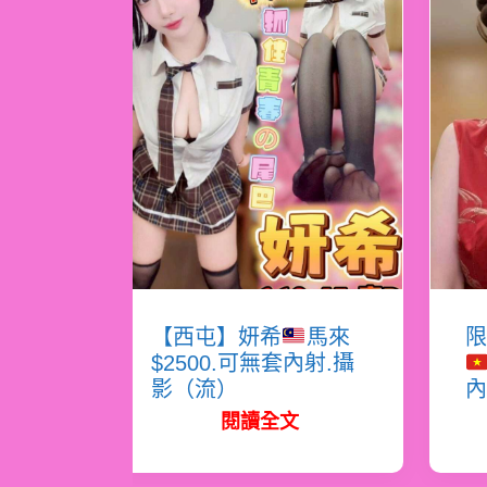
【西屯】妍希
馬來
限
$2500.可無套內射.攝
影（流）
內
閱讀全文