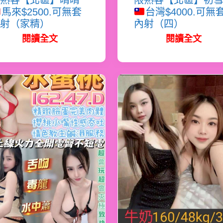
熟客【北區】晴晴
限熟客【北區】初
馬來$2500.可無套
台灣$4000.可無
射（家精）
內射（四）
閱讀全文
閱讀全文