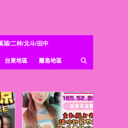
溪湖/二林/北斗/田中
台東地區
離島地區