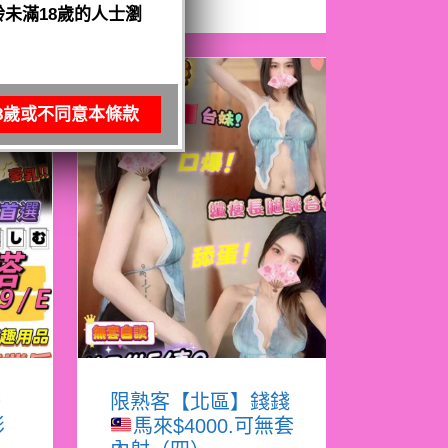
未滿18歲的人士瀏
8歲或不同意本條款
塔
限熟客【北區】錢錢
影
馬來$4000.可無套