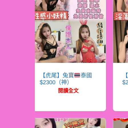
【虎尾】兔寶
泰國
【
$2300（神）
$
閱讀全文