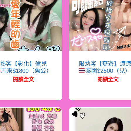
熟客【彰化】倫兒
限熟客【麥寮】涼
馬來$1800（魚公）
泰國$2500（見）
閱讀全文
閱讀全文