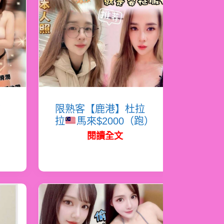
涼
限熟客【鹿港】杜拉
拉
馬來$2000（跑）
閱讀全文