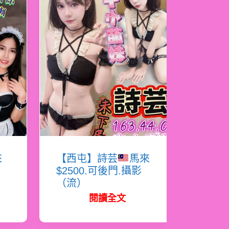
來
【西屯】詩芸
馬來
$2500.可後門.攝影
（流）
閱讀全文