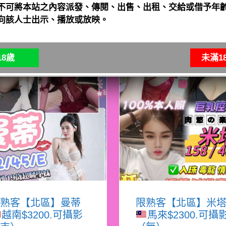
不可將本站之內容派發、傳閱、出售、出租、交給或借予年齡
向該人士出示、播放或放映。
8歲
未滿1
熟客【北區】曼蒂
限熟客【北區】米
越南$3200.可攝影
馬來$2300.可攝