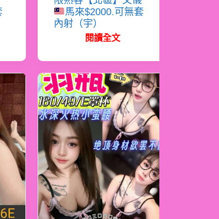
雪
限熟客【北區】文儀
套
馬來$2000.可無套
內射（宇）
閱讀全文