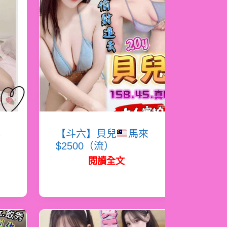
瑤
【斗六】貝兒
馬來
$2500（流）
閱讀全文