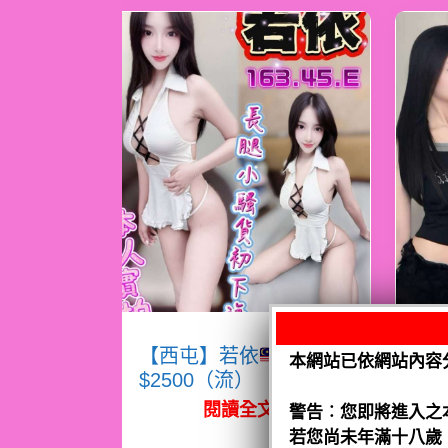
【西屯】若依
馬來
【
本網站已依網站內容
$2500（流）
$
閱讀全文
警告︰您即將進入之
若您尚未年滿十八歲