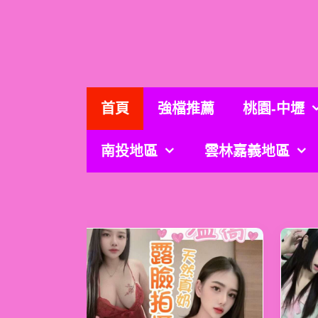
跳
至
主
要
內
容
首頁
強檔推薦
桃園-中壢
南投地區
雲林嘉義地區