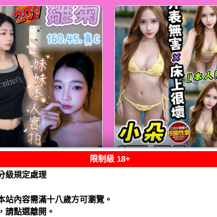
限制級 18+
西屯】雛菊
馬來
限熟客【北區】小
分級規定處理
2500（流）
馬來$2500.可後
（家）
閱讀全文
本站內容需滿十八歲方可瀏覽。
閱讀全文
，請點選離開。