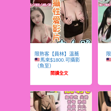
限熟客【員林】溫蕎
限
馬來$1800.可攝影
（魚至）
閱讀全文