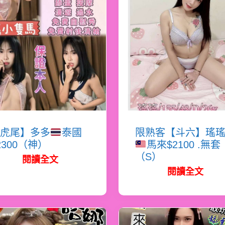
虎尾】多多
泰國
限熟客【斗六】瑤
2300（神）
馬來$2100 .無套
（S）
閱讀全文
閱讀全文