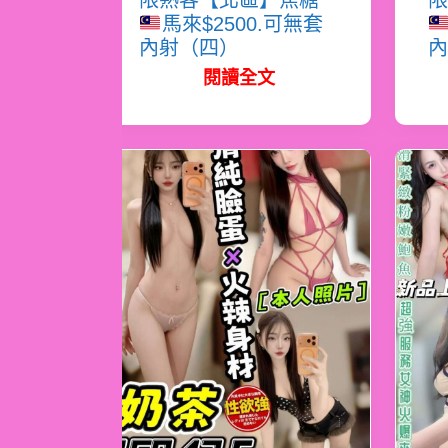
限熟客【北區】焦糖
限
馬來$2500.可無套
內射（四）
內
閱讀全文