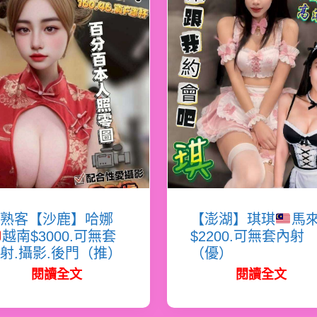
熟客【沙鹿】哈娜
【澎湖】琪琪
馬
越南$3000.可無套
$2200.可無套內射
射.攝影.後門（推）
（優）
閱讀全文
閱讀全文