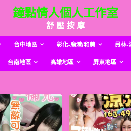
鐘點情人個人工作室
舒 壓 按 摩
台中地區
彰化-鹿港/和美
員林-
台南地區
高雄地區
屏東地區