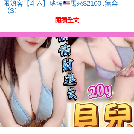
限熟客【斗六】瑤瑤
馬來$2100 .無套
（S）
閱讀全文