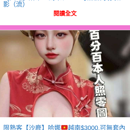
影（流）
閱讀全文
限熟客【沙鹿】哈娜
越南$3000.可無套內