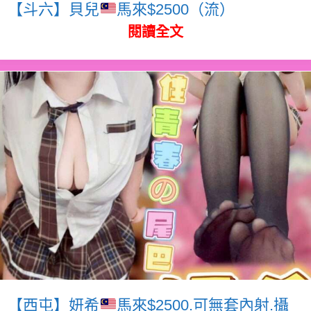
【斗六】貝兒
馬來$2500（流）
閱讀全文
【西屯】妍希
馬來$2500.可無套內射.攝