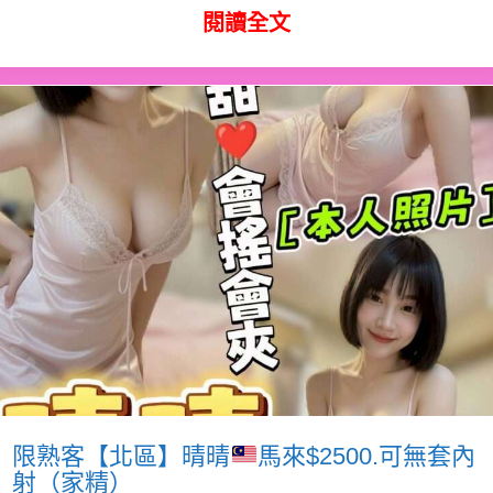
閱讀全文
限熟客【北區】晴晴
馬來$2500.可無套內
射（家精）