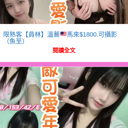
限熟客【員林】溫蕎
馬來$1800.可攝影
（魚至）
閱讀全文