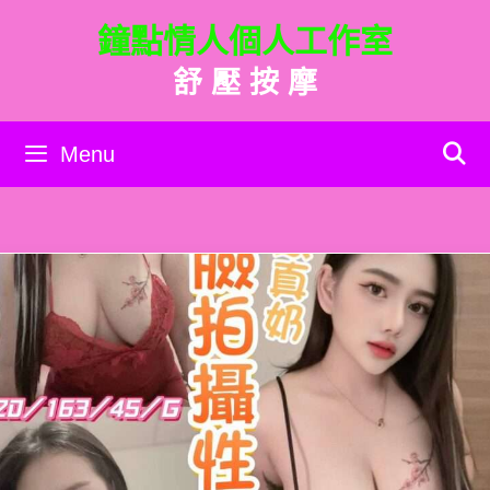
跳
鐘點情人個人工作室
至
主
舒 壓 按 摩
要
內
容
Menu