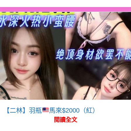
【二林】羽瓶
馬來$2000（紅）
閱讀全文