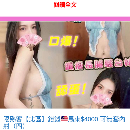
閱讀全文
限熟客【北區】錢錢
馬來$4000.可無套內
射（四）