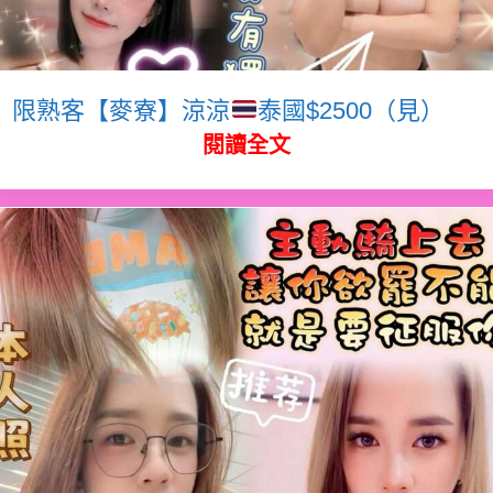
限熟客【麥寮】涼涼
泰國$2500（見）
閱讀全文