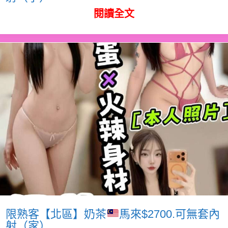
閱讀全文
限熟客【北區】奶茶
馬來$2700.可無套內
射（家）