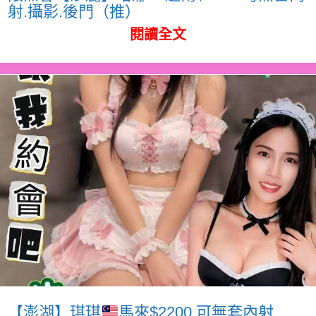
射.攝影.後門（推）
閱讀全文
【澎湖】琪琪
馬來$2200.可無套內射