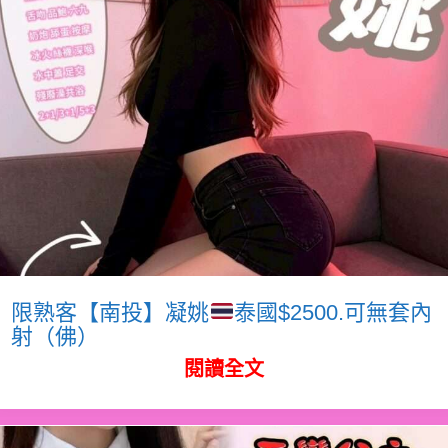
限熟客【南投】凝姚
泰國$2500.可無套內
射（佛）
閱讀全文