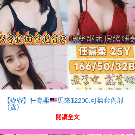
【麥寮】任嘉柔
馬來$2200.可無套內射
（鑫）
閱讀全文