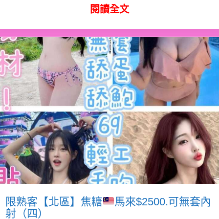
閱讀全文
限熟客【北區】焦糖
馬來$2500.可無套內
射（四）