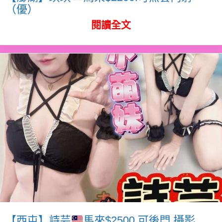
（優）
閱讀全文
【西屯】詩芸
馬來$2500.可後門.攝影