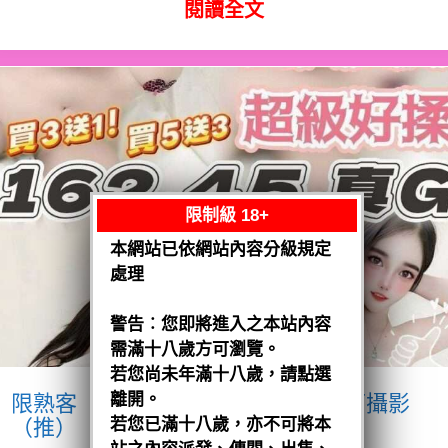
閱讀全文
限制級 18+
本網站已依網站內容分級規定
處理
警告︰您即將進入之本站內容
需滿十八歲方可瀏覽。
若您尚未年滿十八歲，請點選
離開。
限熟客【沙鹿】優格
越南$3200.可攝影
（推）
若您已滿十八歲，亦不可將本