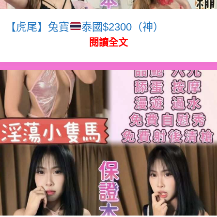
【虎尾】兔寶
泰國$2300（神）
閱讀全文