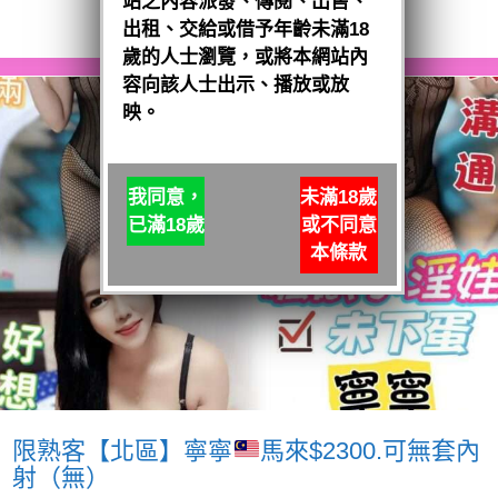
站之內容派發、傳閱、出售、
閱讀全文
出租、交給或借予年齡未滿18
歲的人士瀏覽，或將本網站內
容向該人士出示、播放或放
映。
我同意，
未滿18歲
已滿18歲
或不同意
本條款
限熟客【北區】寧寧
馬來$2300.可無套內
射（無）