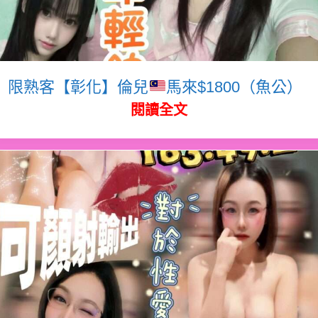
限熟客【彰化】倫兒
馬來$1800（魚公）
閱讀全文