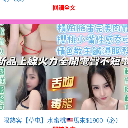
閱讀全文
限熟客【草屯】水蜜桃
馬來$1900（必）