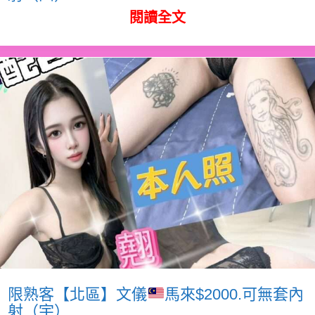
閱讀全文
限熟客【北區】文儀
馬來$2000.可無套內
射（宇）