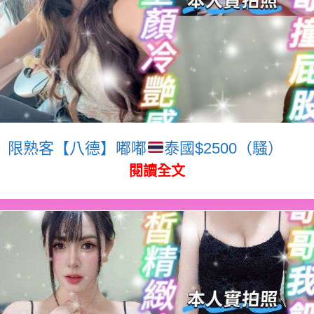
限熟客【八德】嘟嘟
泰國$2500（騷）
閱讀全文