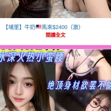
【埔里】牛奶
馬來$2400（激）
閱讀全文