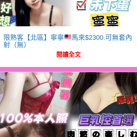
限熟客【北區】寧寧
馬來$2300.可無套內
射（無）
閱讀全文