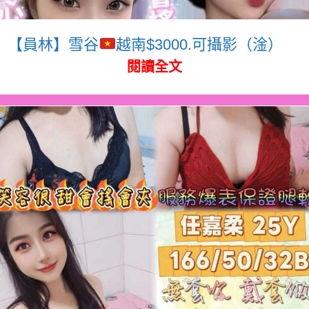
【員林】雪谷
越南$3000.可攝影（淦）
閱讀全文