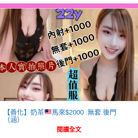
【善化】奶茶
馬來$2000 .無套.後門
（涵）
閱讀全文