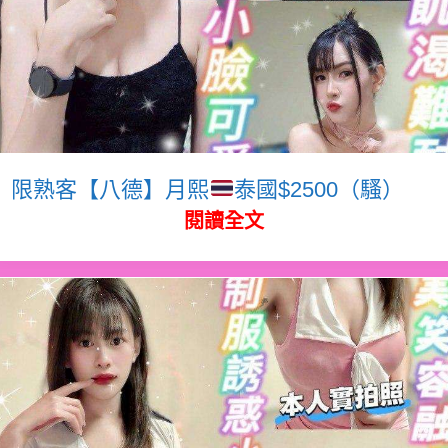
限熟客【八德】月熙
泰國$2500（騷）
閱讀全文