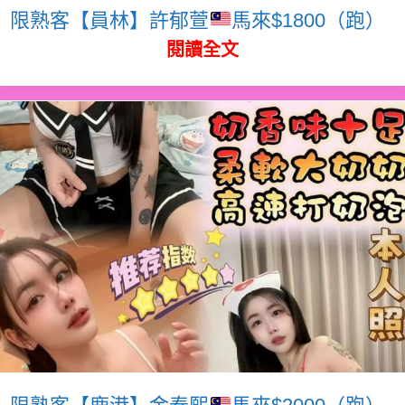
限熟客【員林】許郁萱
馬來$1800（跑）
閱讀全文
限熟客【鹿港】金泰熙
馬來$2000（跑）