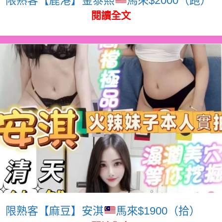
閱讀全文
限熟客【麻豆】安淇
馬來$1900（拾）