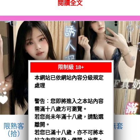
閱讀全文
限制級 18+
本網站已依網站內容分級規定
處理
警告︰您即將進入之本站內容
需滿十八歲方可瀏覽。
若您尚未年滿十八歲，請點選
離開。
限熟客【麻豆】奶妹
馬來$1900 .無套
（拾）
若您已滿十八歲，亦不可將本