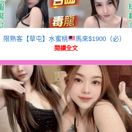
限熟客【草屯】水蜜桃
馬來$1900（必）
閱讀全文