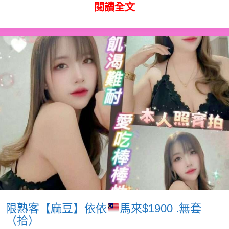
閱讀全文
限熟客【麻豆】依依
馬來$1900 .無套
（拾）