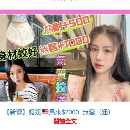
【新營】媛媛
馬來$2000 .無套（涵）
閱讀全文