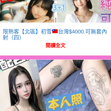
限熟客【北區】初雪
台灣$4000.可無套內
射（四）
閱讀全文