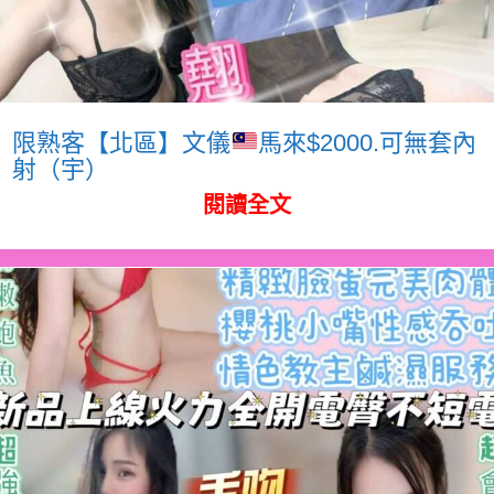
限熟客【北區】文儀
馬來$2000.可無套內
射（宇）
閱讀全文