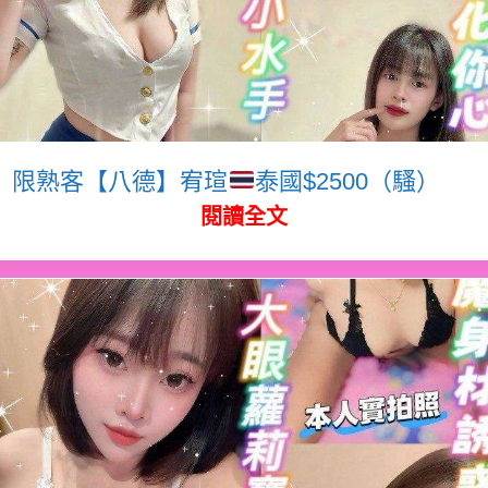
限熟客【八德】宥瑄
泰國$2500（騷）
閱讀全文