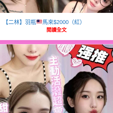
【二林】羽瓶
馬來$2000（紅）
閱讀全文