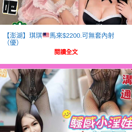
【澎湖】琪琪
馬來$2200.可無套內射
（優）
閱讀全文