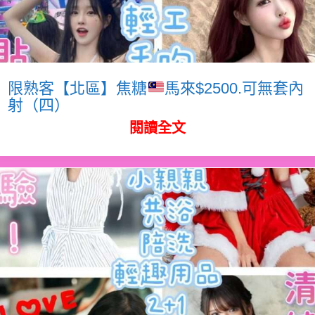
限熟客【北區】焦糖
馬來$2500.可無套內
射（四）
閱讀全文