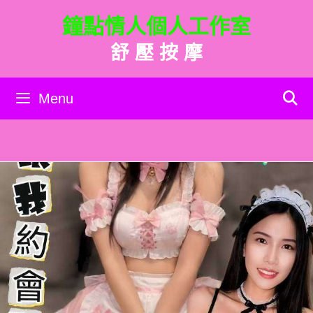
跳
鐘點情人個人工作室
至
主
舒 壓 按 摩
要
內
容
Menu