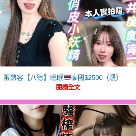
限熟客【八德】眠眠
泰國$2500（騷）
閱讀全文