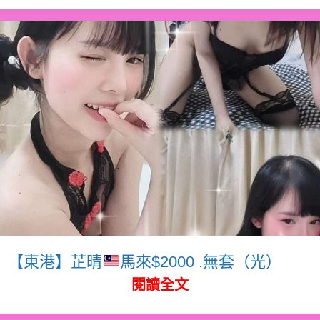
【東港】芷晴
馬來$2000 .無套（光）
閱讀全文