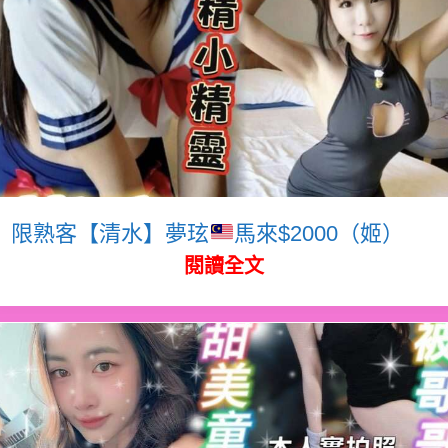
限熟客【清水】夢玹
馬來$2000（姬）
閱讀全文