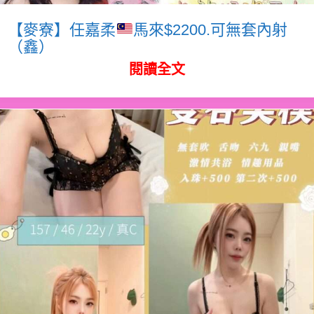
【麥寮】任嘉柔
馬來$2200.可無套內射
（鑫）
閱讀全文