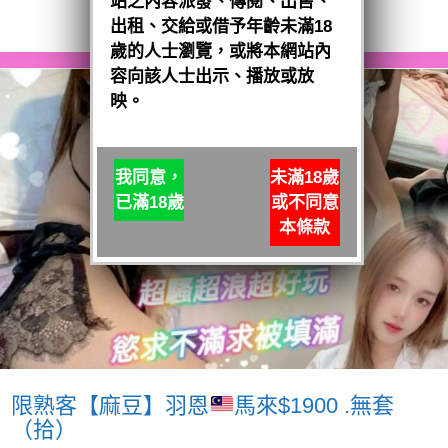
站之內容派發、傳閱、出售、
閱讀全文
出租、交給或借予年齡未滿18
歲的人士瀏覽，或將本網站內
容向該人士出示、播放或放
映。
我同意，
未滿18歲
已滿18歲
或不同意
本條款
限熟客【麻豆】羽恩
馬來$1900 .無套
（拾）