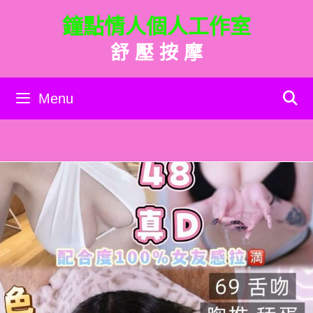
跳
鐘點情人個人工作室
至
主
舒 壓 按 摩
要
內
容
Menu