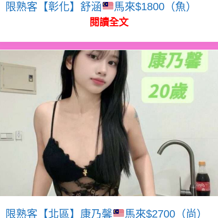
限熟客【彰化】舒涵
馬來$1800（魚）
閱讀全文
限熟客【北區】康乃馨
馬來$2700（尚）