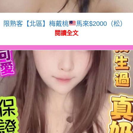
限熟客【北區】梅戴桃
馬來$2000（松）
閱讀全文