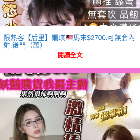
限熟客【后里】姍琪
馬來$2700.可無套內
射.後門（萬）
閱讀全文