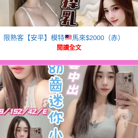
限熟客【安平】模特
馬來$2000（赤）
閱讀全文