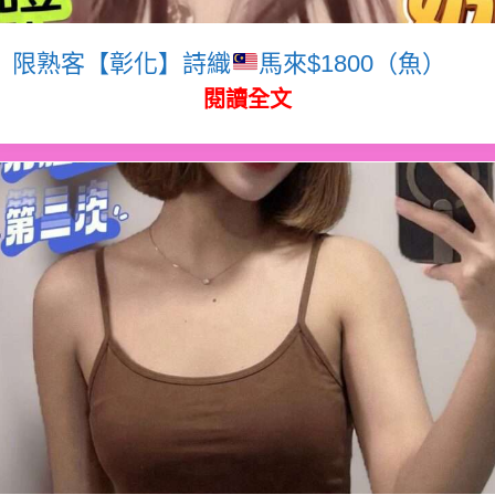
限熟客【彰化】詩織
馬來$1800（魚）
閱讀全文