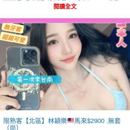
閱讀全文
限熟客【北區】林穎樂
馬來$2900 .無套
（尚）