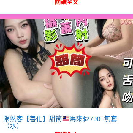
閱讀全文
限熟客【善化】甜筒
馬來$2700 .無套
（水）