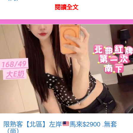
閱讀全文
限熟客【北區】左岸
馬來$2900 .無套
（尚）