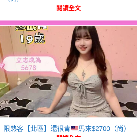
閱讀全文
限熟客【北區】還很青
馬來$2700（尚）