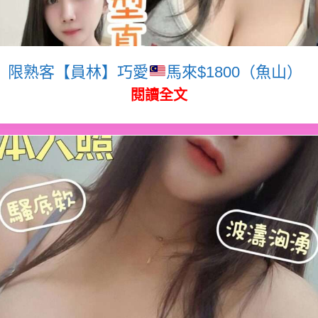
限熟客【員林】巧愛
馬來$1800（魚山）
閱讀全文