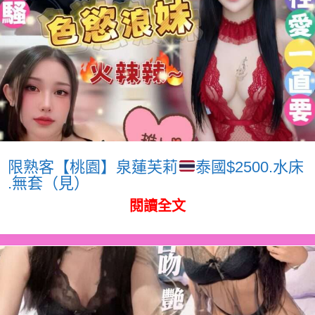
限熟客【桃園】泉蓮芙莉
泰國$2500.水床
.無套（見）
閱讀全文