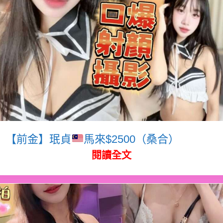
【前金】珉貞
馬來$2500（桑合）
閱讀全文