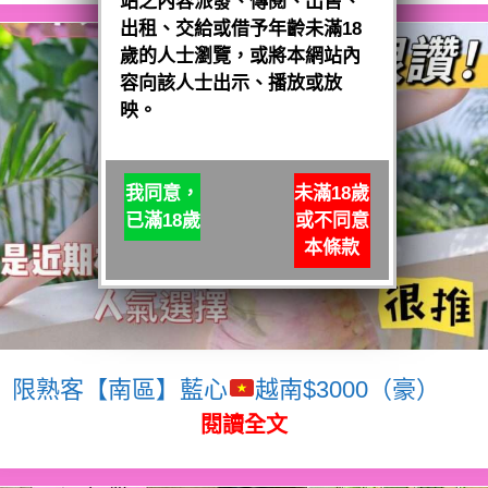
站之內容派發、傳閱、出售、
出租、交給或借予年齡未滿18
歲的人士瀏覽，或將本網站內
容向該人士出示、播放或放
映。
我同意，
未滿18歲
已滿18歲
或不同意
本條款
限熟客【南區】藍心
越南$3000（豪）
閱讀全文