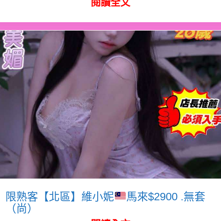
閱讀全文
限熟客【北區】維小妮
馬來$2900 .無套
（尚）