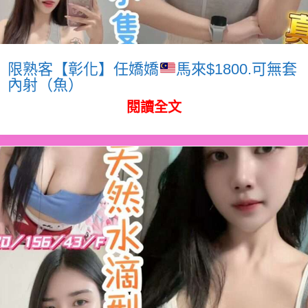
限熟客【彰化】任嬌嬌
馬來$1800.可無套
內射（魚）
閱讀全文