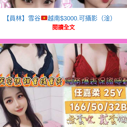
【員林】雪谷
越南$3000.可攝影（淦）
閱讀全文