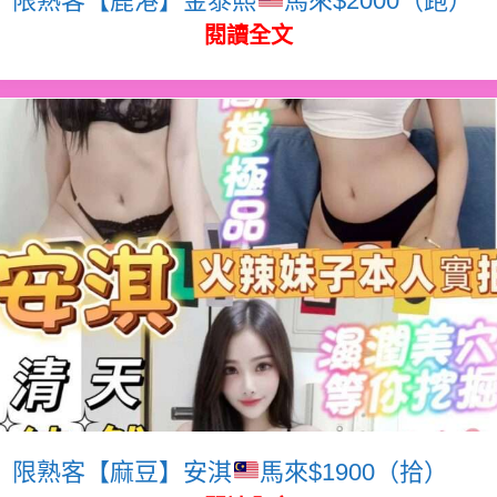
閱讀全文
限熟客【麻豆】安淇
馬來$1900（拾）