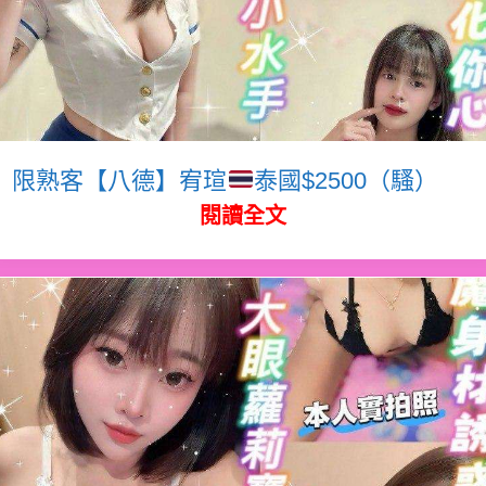
限熟客【八德】宥瑄
泰國$2500（騷）
閱讀全文