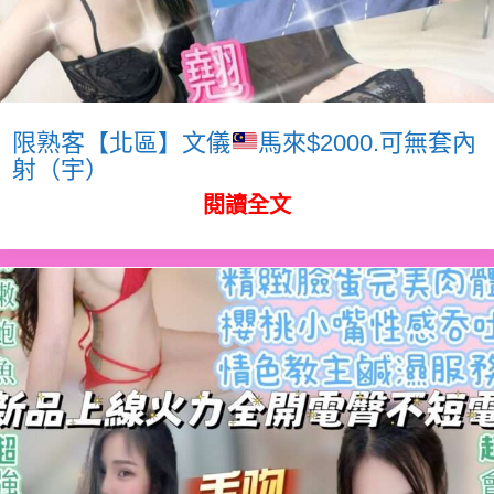
限熟客【北區】文儀
馬來$2000.可無套內
射（宇）
閱讀全文