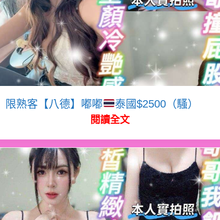
限熟客【八德】嘟嘟
泰國$2500（騷）
閱讀全文