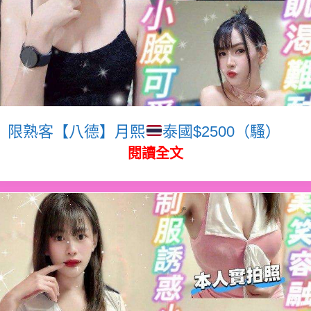
限熟客【八德】月熙
泰國$2500（騷）
閱讀全文