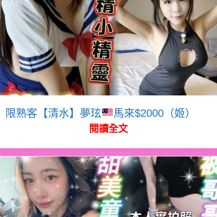
限熟客【清水】夢玹
馬來$2000（姬）
閱讀全文