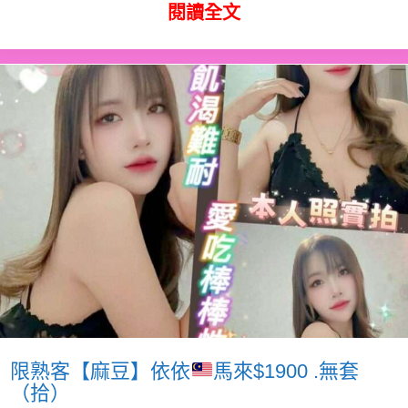
閱讀全文
限熟客【麻豆】依依
馬來$1900 .無套
（拾）