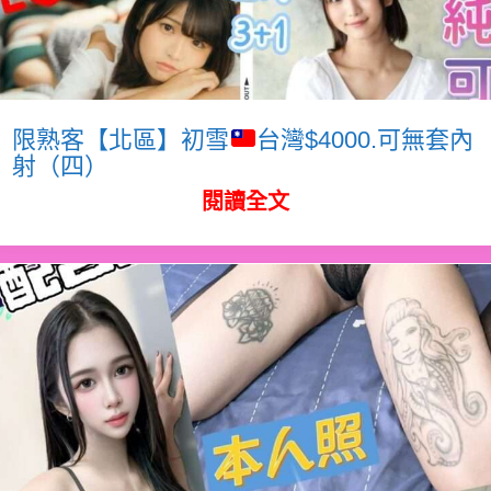
限熟客【北區】初雪
台灣$4000.可無套內
射（四）
閱讀全文