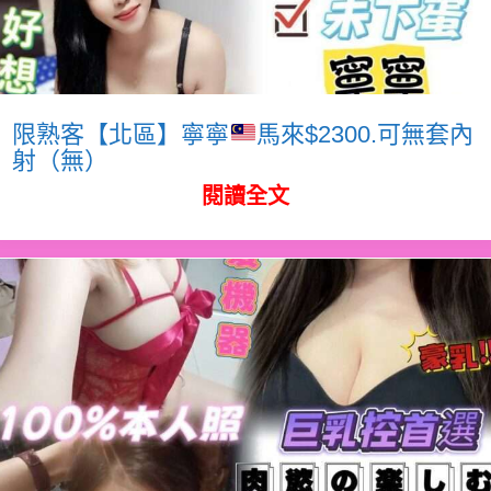
限熟客【北區】寧寧
馬來$2300.可無套內
射（無）
閱讀全文