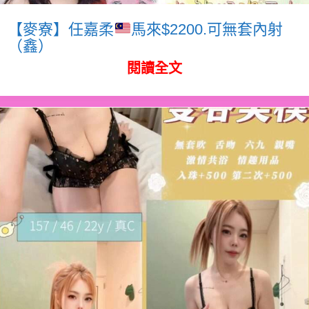
【麥寮】任嘉柔
馬來$2200.可無套內射
（鑫）
閱讀全文