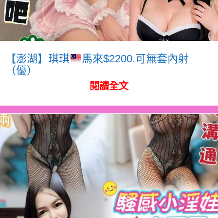
【澎湖】琪琪
馬來$2200.可無套內射
（優）
閱讀全文