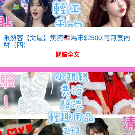
限熟客【北區】焦糖
馬來$2500.可無套內
射（四）
閱讀全文