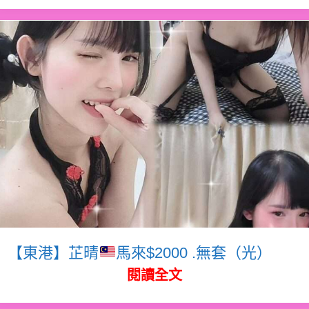
【東港】芷晴
馬來$2000 .無套（光）
閱讀全文