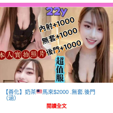
【善化】奶茶
馬來$2000 .無套.後門
（涵）
閱讀全文