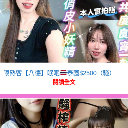
限熟客【八德】眠眠
泰國$2500（騷）
閱讀全文