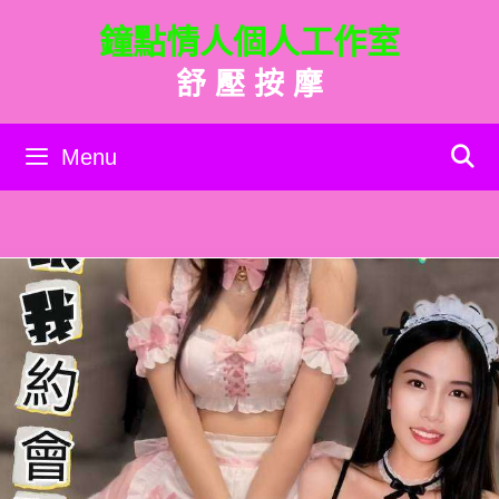
跳
鐘點情人個人工作室
至
主
舒 壓 按 摩
要
內
容
Menu