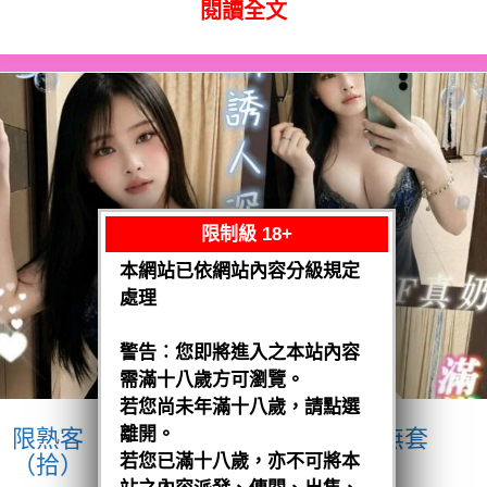
閱讀全文
限制級 18+
本網站已依網站內容分級規定
處理
警告︰您即將進入之本站內容
需滿十八歲方可瀏覽。
若您尚未年滿十八歲，請點選
離開。
限熟客【麻豆】奶妹
馬來$1900 .無套
（拾）
若您已滿十八歲，亦不可將本