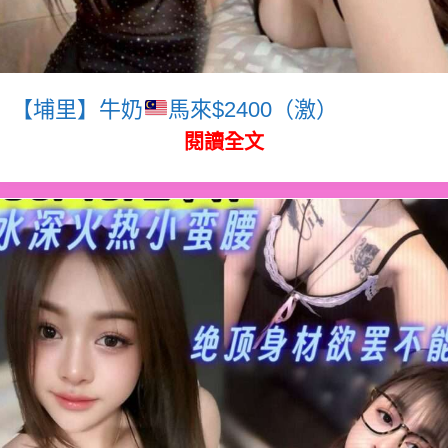
【埔里】牛奶
馬來$2400（激）
閱讀全文