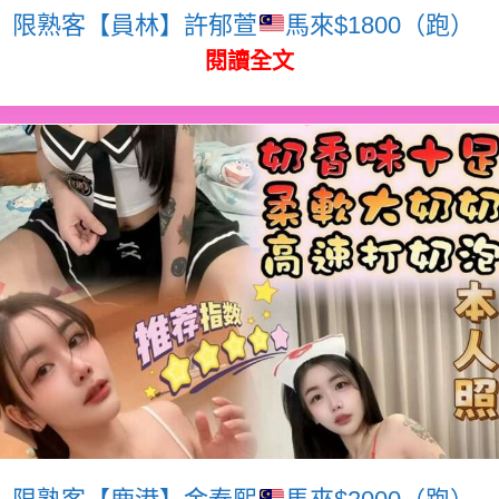
限熟客【員林】許郁萱
馬來$1800（跑）
閱讀全文
限熟客【鹿港】金泰熙
馬來$2000（跑）