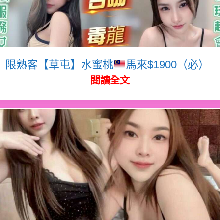
限熟客【草屯】水蜜桃
馬來$1900（必）
閱讀全文