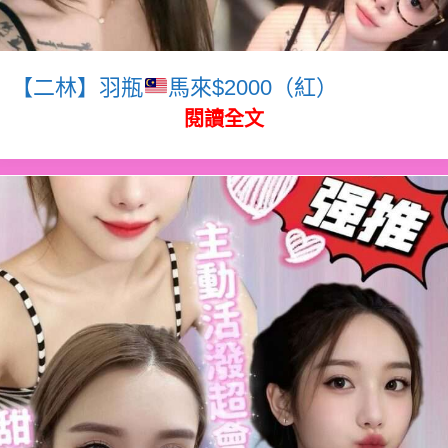
【二林】羽瓶
馬來$2000（紅）
閱讀全文