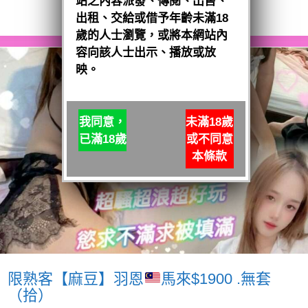
站之內容派發、傳閱、出售、
閱讀全文
出租、交給或借予年齡未滿18
歲的人士瀏覽，或將本網站內
容向該人士出示、播放或放
映。
我同意，
未滿18歲
已滿18歲
或不同意
本條款
限熟客【麻豆】羽恩
馬來$1900 .無套
（拾）