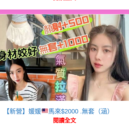
【新營】媛媛
馬來$2000 .無套（涵）
閱讀全文