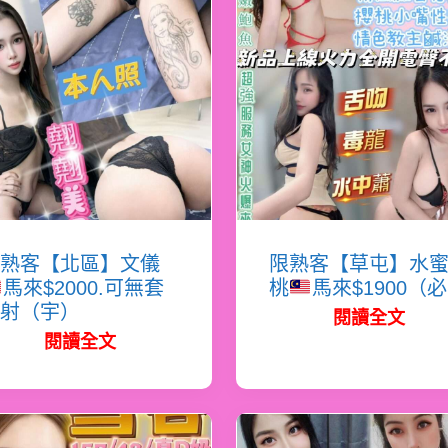
熟客【北區】文儀
限熟客【草屯】水
馬來$2000.可無套
桃
馬來$1900（
射（宇）
閱讀全文
閱讀全文