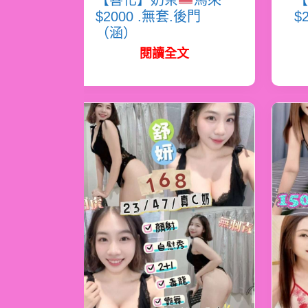
【善化】奶茶
馬來
【
$2000 .無套.後門
$
（涵）
閱讀全文