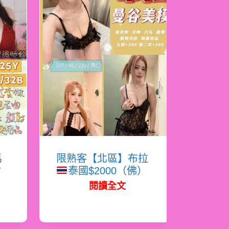
馬
限熟客【北區】布拉
射
泰國$2000（佛）
閱讀全文