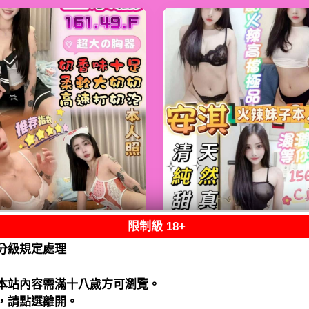
限制級 18+
熟客【鹿港】金泰
限熟客【麻豆】安
分級規定處理
馬來$2000（跑）
馬來$1900（拾）
閱讀全文
閱讀全文
本站內容需滿十八歲方可瀏覽。
，請點選離開。