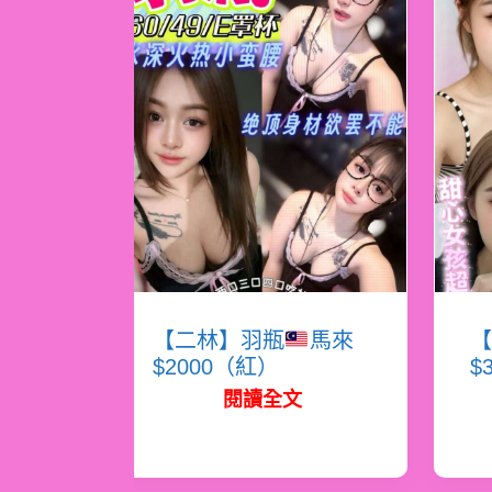
【二林】羽瓶
馬來
【
$2000（紅）
$
閱讀全文