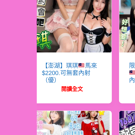
【澎湖】琪琪
馬來
限
$2200.可無套內射
（優）
內
閱讀全文