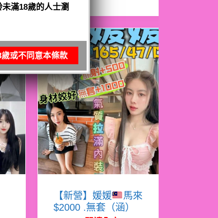
未滿18歲的人士瀏
8歲或不同意本條款
娜
【新營】媛媛
馬來
$2000 .無套（涵）