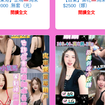
東港】芷晴
馬來
【台東】梨花
馬
2000 .無套（光）
$2500（娜）
閱讀全文
閱讀全文