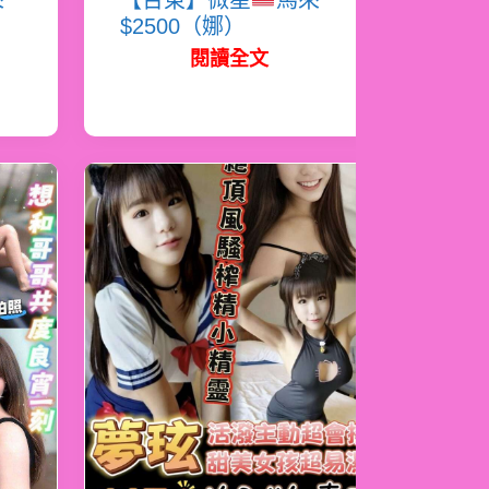
來
【台東】微星
馬來
$2500（娜）
閱讀全文