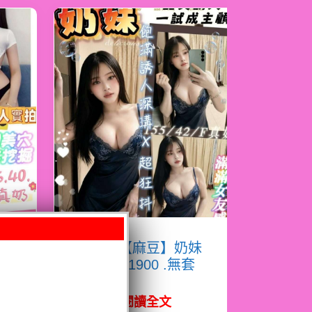
淇
限熟客【麻豆】奶妹
馬來$1900 .無套
（拾）
閱讀全文