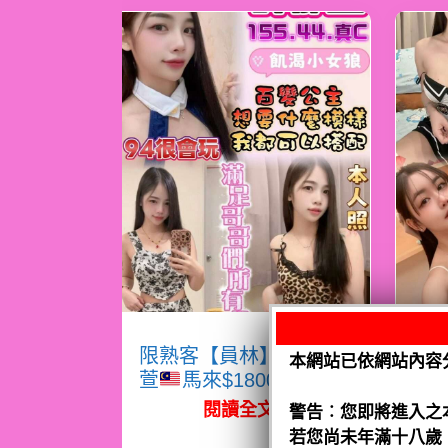
限熟客【員林】許郁
限
本網站已依網站內容
萱
馬來$1800（跑）
熙
閱讀全文
警告︰您即將進入之
若您尚未年滿十八歲