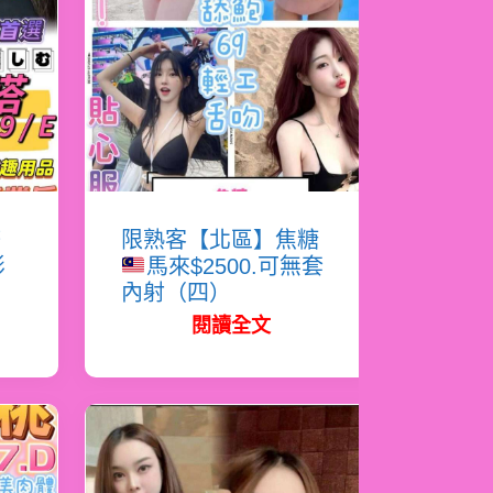
塔
限熟客【北區】焦糖
影
馬來$2500.可無套
內射（四）
閱讀全文