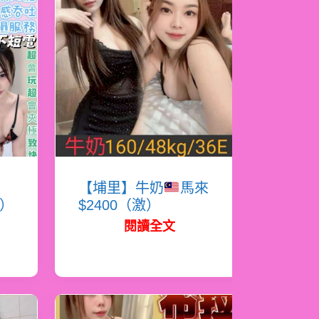
蜜
【埔里】牛奶
馬來
必）
$2400（激）
閱讀全文