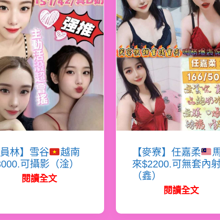
員林】雪谷
越南
【麥寮】任嘉柔
3000.可攝影（淦）
來$2200.可無套內
（鑫）
閱讀全文
閱讀全文