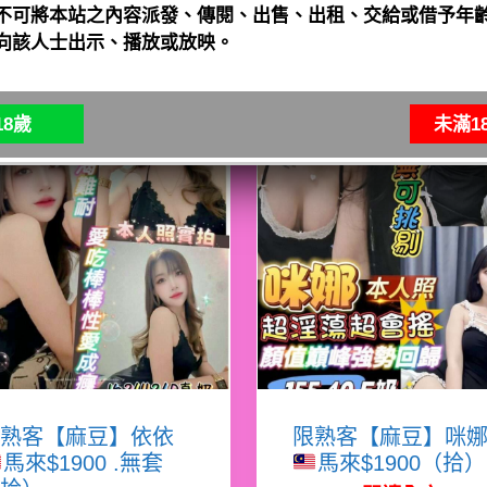
不可將本站之內容派發、傳閱、出售、出租、交給或借予年齡
向該人士出示、播放或放映。
8歲
未滿1
熟客【麻豆】依依
限熟客【麻豆】咪
馬來$1900 .無套
馬來$1900（拾）