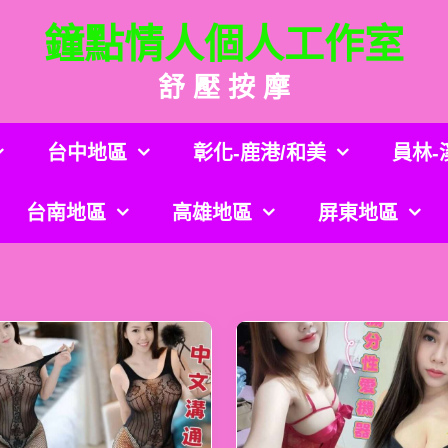
鐘點情人個人工作室
舒 壓 按 摩
台中地區
彰化-鹿港/和美
員林-
台南地區
高雄地區
屏東地區