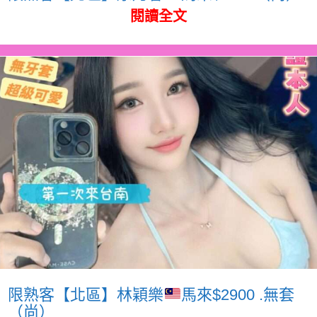
閱讀全文
限熟客【北區】林穎樂
馬來$2900 .無套
（尚）