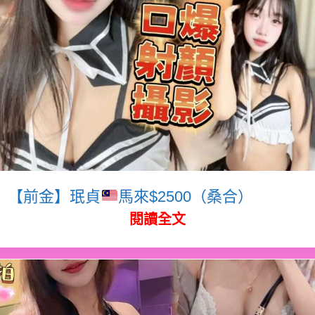
【前金】珉貞
馬來$2500（桑合）
閱讀全文