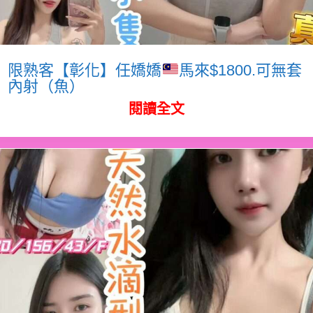
限熟客【彰化】任嬌嬌
馬來$1800.可無套
內射（魚）
閱讀全文