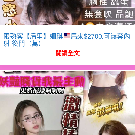
限熟客【后里】姍琪
馬來$2700.可無套內
射.後門（萬）
閱讀全文