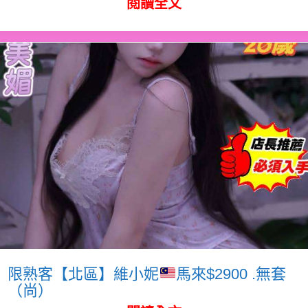
閱讀全文
限熟客【北區】維小妮
馬來$2900 .無套
（尚）