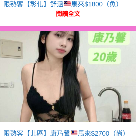
限熟客【彰化】舒涵
馬來$1800（魚）
閱讀全文
限熟客【北區】康乃馨
馬來$2700（尚）