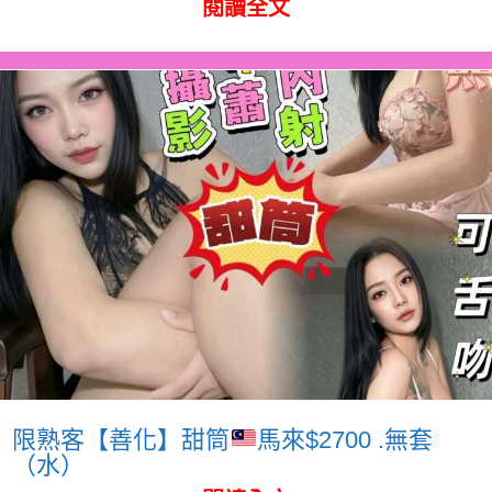
閱讀全文
限熟客【善化】甜筒
馬來$2700 .無套
（水）