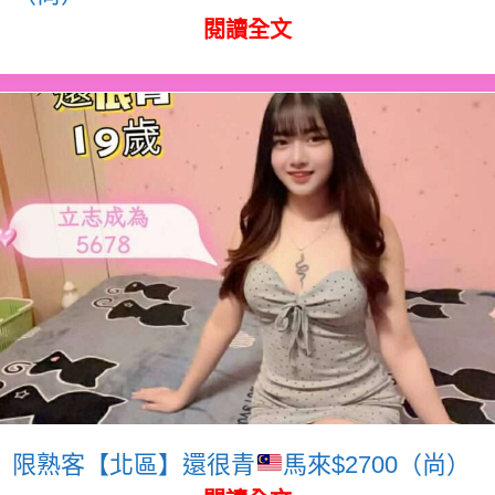
閱讀全文
限熟客【北區】還很青
馬來$2700（尚）