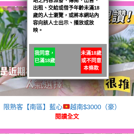
站之內容派發、傳閱、出售、
出租、交給或借予年齡未滿18
歲的人士瀏覽，或將本網站內
容向該人士出示、播放或放
映。
我同意，
未滿18歲
已滿18歲
或不同意
本條款
限熟客【南區】藍心
越南$3000（豪）
閱讀全文