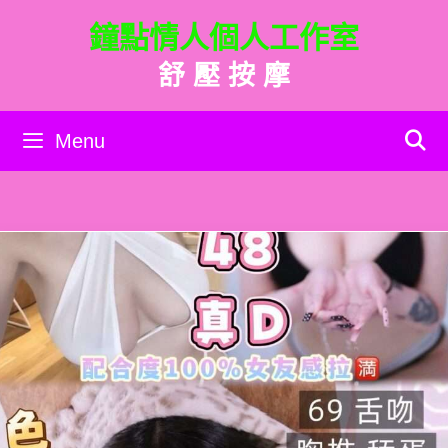
跳
鐘點情人個人工作室
至
主
舒 壓 按 摩
要
內
容
Menu