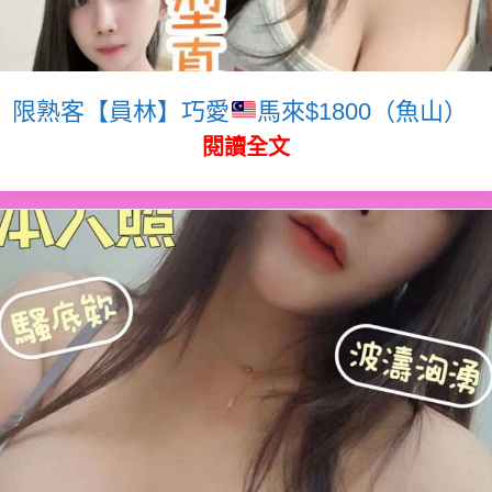
限熟客【員林】巧愛
馬來$1800（魚山）
閱讀全文