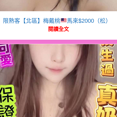
限熟客【北區】梅戴桃
馬來$2000（松）
閱讀全文