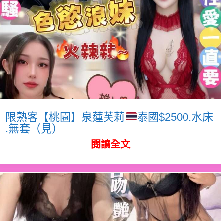
限熟客【桃園】泉蓮芙莉
泰國$2500.水床
.無套（見）
閱讀全文