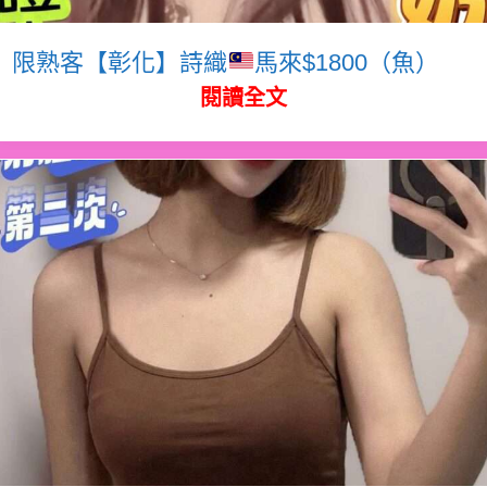
限熟客【彰化】詩織
馬來$1800（魚）
閱讀全文