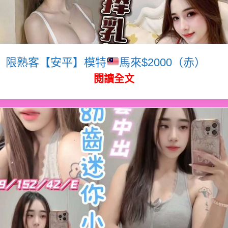
限熟客【安平】模特
馬來$2000（赤）
閱讀全文