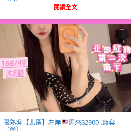
閱讀全文
限熟客【北區】左岸
馬來$2900 .無套
（尚）