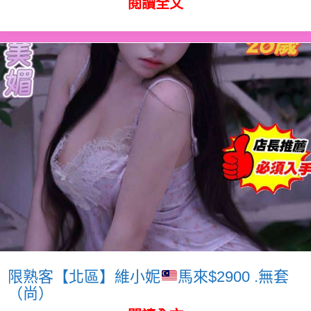
閱讀全文
限熟客【北區】維小妮
馬來$2900 .無套
（尚）