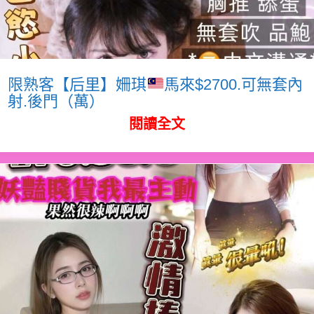
限熟客【后里】姍琪
馬來$2700.可無套內
射.後門（萬）
閱讀全文