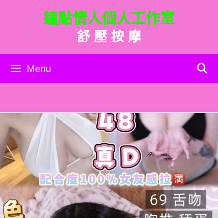
跳
鐘點情人個人工作室
至
主
舒 壓 按 摩
要
內
容
Menu