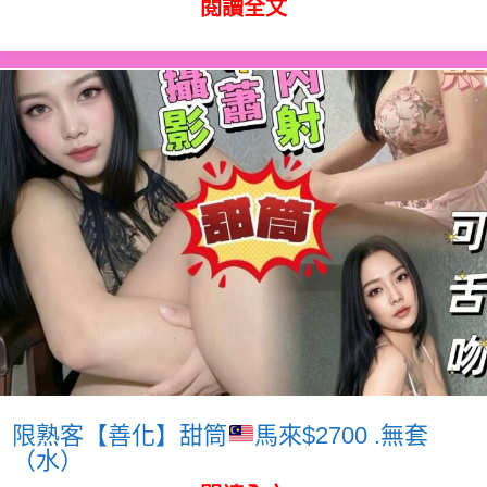
閱讀全文
限熟客【善化】甜筒
馬來$2700 .無套
（水）