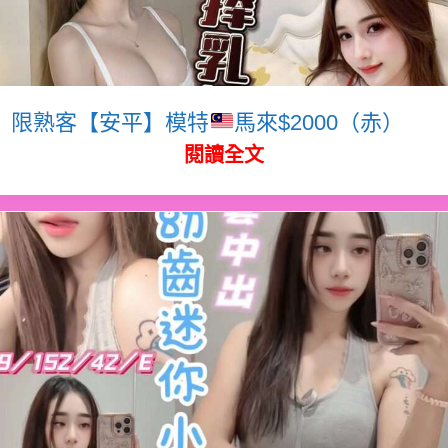
限熟客【安平】模特
馬來$2000（赤）
閱讀全文