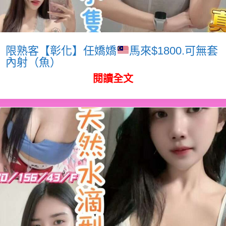
限熟客【彰化】任嬌嬌
馬來$1800.可無套
內射（魚）
閱讀全文