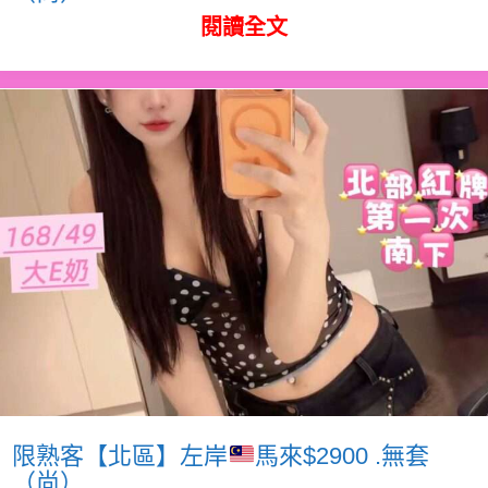
閱讀全文
限熟客【北區】左岸
馬來$2900 .無套
（尚）