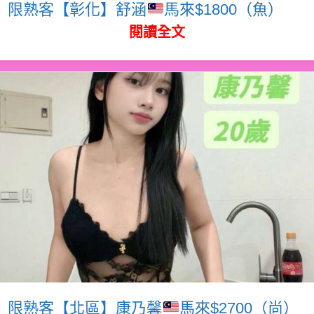
限熟客【彰化】舒涵
馬來$1800（魚）
閱讀全文
限熟客【北區】康乃馨
馬來$2700（尚）