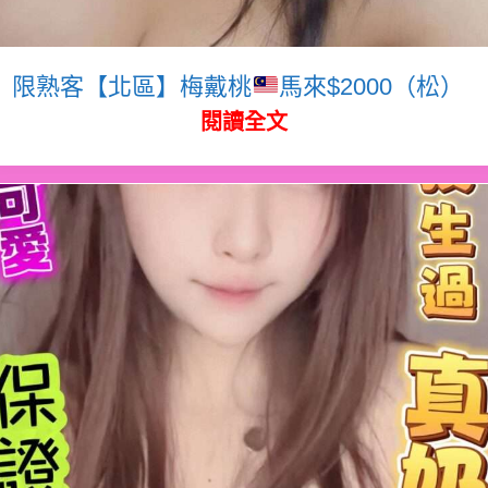
限熟客【北區】梅戴桃
馬來$2000（松）
閱讀全文