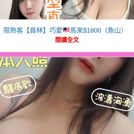
限熟客【員林】巧愛
馬來$1800（魚山）
閱讀全文