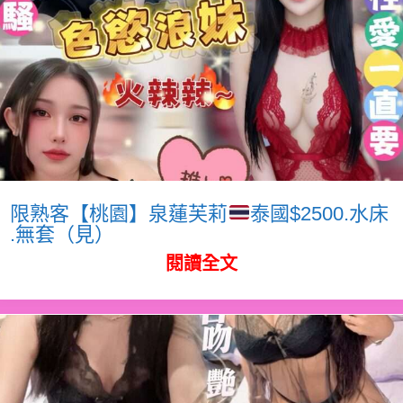
限熟客【桃園】泉蓮芙莉
泰國$2500.水床
.無套（見）
閱讀全文