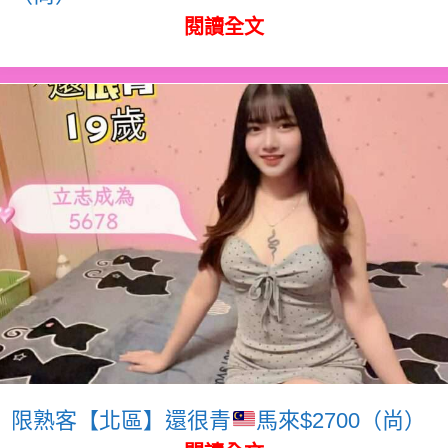
閱讀全文
限熟客【北區】還很青
馬來$2700（尚）