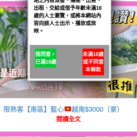
站之內容派發、傳閱、出售、
出租、交給或借予年齡未滿18
歲的人士瀏覽，或將本網站內
容向該人士出示、播放或放
映。
我同意，
未滿18歲
已滿18歲
或不同意
本條款
限熟客【南區】藍心
越南$3000（豪）
閱讀全文