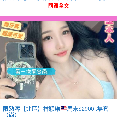
閱讀全文
限熟客【北區】林穎樂
馬來$2900 .無套
（尚）