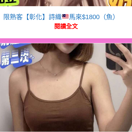
限熟客【彰化】詩織
馬來$1800（魚）
閱讀全文