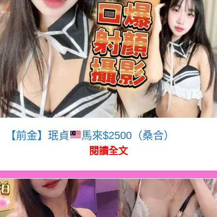
【前金】珉貞
馬來$2500（桑合）
閱讀全文