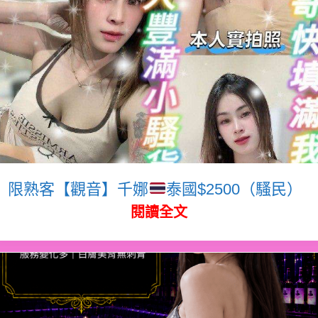
限熟客【觀音】千娜
泰國$2500（騷民）
閱讀全文