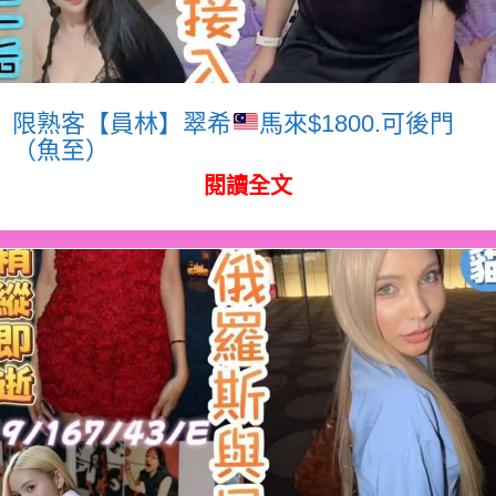
限熟客【員林】翠希
馬來$1800.可後門
（魚至）
閱讀全文