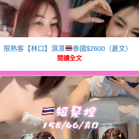
限熟客【林口】濕濕
泰國$2600（蒼文）
閱讀全文