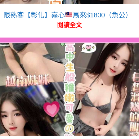
限熟客【彰化】嘉心
馬來$1800（魚公）
閱讀全文