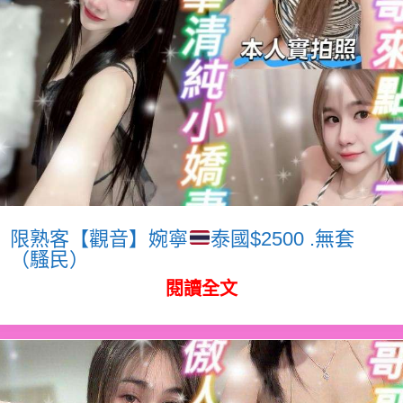
限熟客【觀音】婉寧
泰國$2500 .無套
（騷民）
閱讀全文