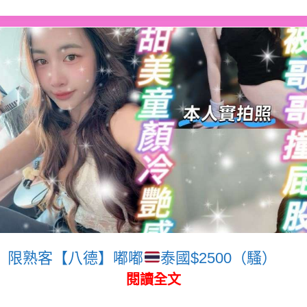
限熟客【八德】嘟嘟
泰國$2500（騷）
閱讀全文