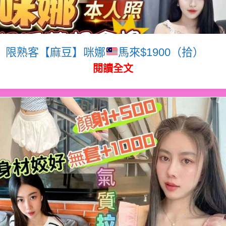
限熟客【麻豆】咪娜
馬來$1900（拾）
閱讀全文