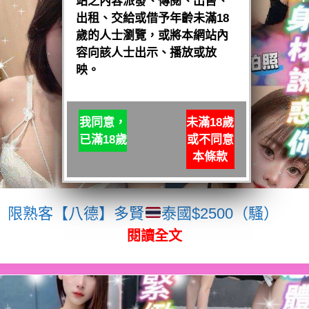
站之內容派發、傳閱、出售、
出租、交給或借予年齡未滿18
歲的人士瀏覽，或將本網站內
容向該人士出示、播放或放
映。
我同意，
未滿18歲
已滿18歲
或不同意
本條款
限熟客【八德】多賢
泰國$2500（騷）
閱讀全文