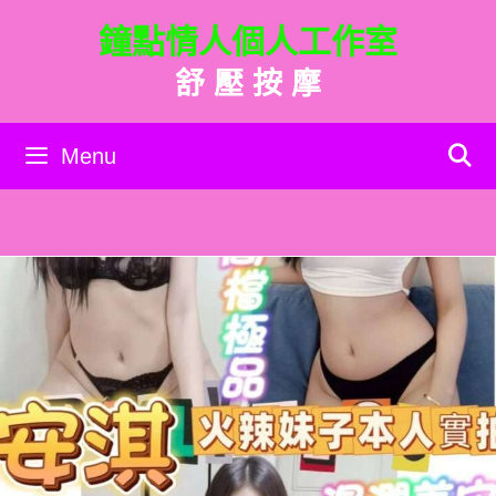
跳
鐘點情人個人工作室
至
主
舒 壓 按 摩
要
內
容
Menu