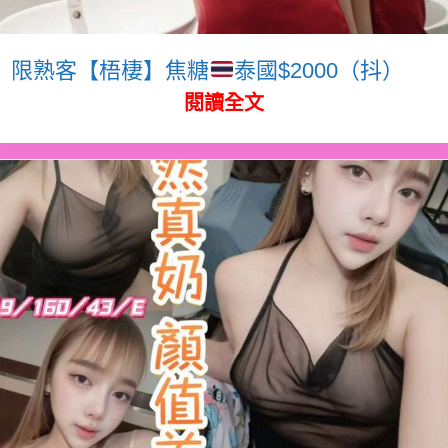
限熟客【梧棲】焦糖
泰國$2000（抖）
閱讀全文