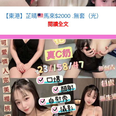
【東港】芷晴
馬來$2000 .無套（光）
閱讀全文