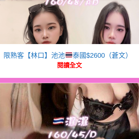
限熟客【林口】池池
泰國$2600（蒼文）
閱讀全文