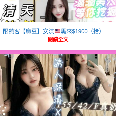
限熟客【麻豆】安淇
馬來$1900（拾）
閱讀全文