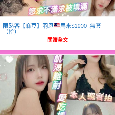
限熟客【麻豆】羽恩
馬來$1900 .無套
（拾）
閱讀全文