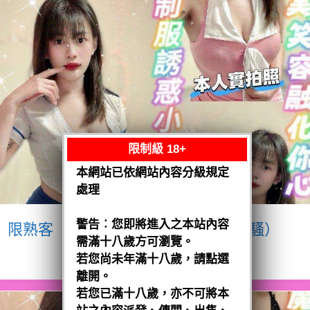
限制級 18+
本網站已依網站內容分級規定
處理
警告︰您即將進入之本站內容
限熟客【八德】宥瑄
泰國$2500（騷）
需滿十八歲方可瀏覽。
閱讀全文
若您尚未年滿十八歲，請點選
離開。
若您已滿十八歲，亦不可將本