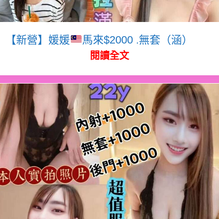
【新營】媛媛
馬來$2000 .無套（涵）
閱讀全文