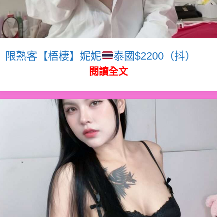
限熟客【梧棲】妮妮
泰國$2200（抖）
閱讀全文