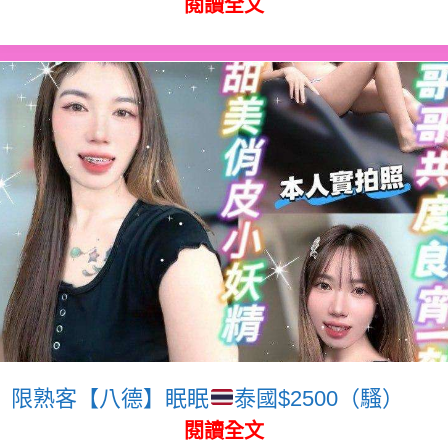
閱讀全文
限熟客【八德】眠眠
泰國$2500（騷）
閱讀全文