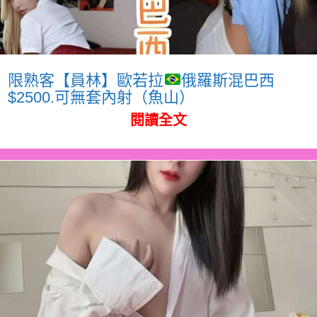
限熟客【員林】歐若拉
俄羅斯混巴西
$2500.可無套內射（魚山）
閱讀全文