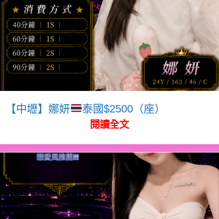
【中壢】娜妍
泰國$2500（座）
閱讀全文