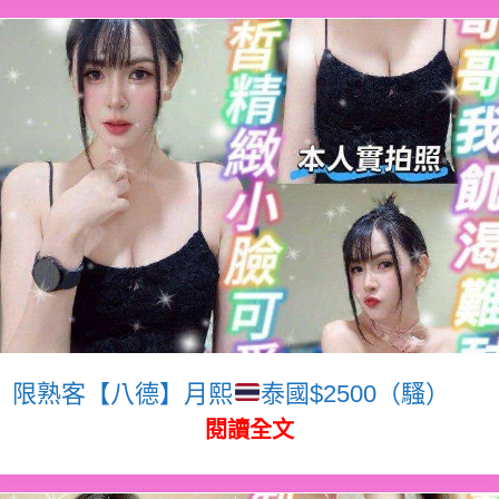
限熟客【八德】月熙
泰國$2500（騷）
閱讀全文