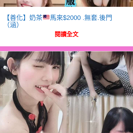
【善化】奶茶
馬來$2000 .無套.後門
（涵）
閱讀全文