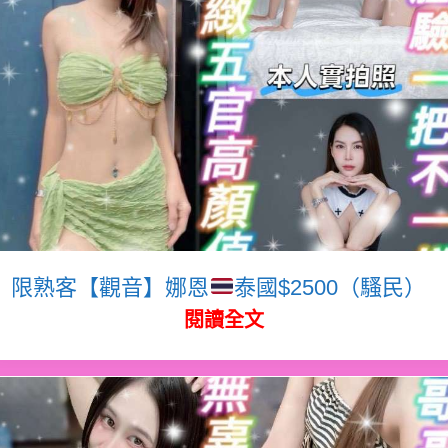
限熟客【觀音】娜恩
泰國$2500（騷民）
閱讀全文