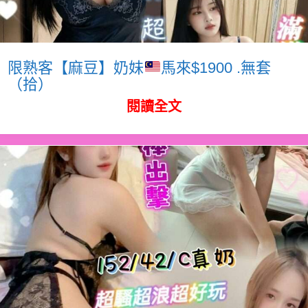
限熟客【麻豆】奶妹
馬來$1900 .無套
（拾）
閱讀全文