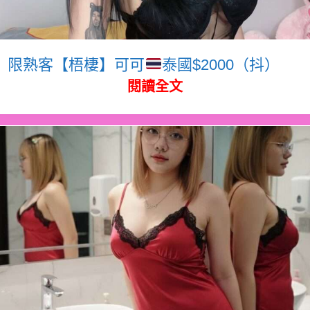
限熟客【梧棲】可可
泰國$2000（抖）
閱讀全文