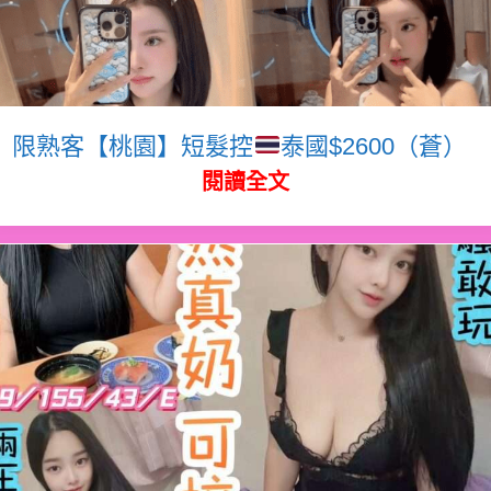
限熟客【桃園】短髮控
泰國$2600（蒼）
閱讀全文