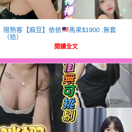
限熟客【麻豆】依依
馬來$1900 .無套
（拾）
閱讀全文