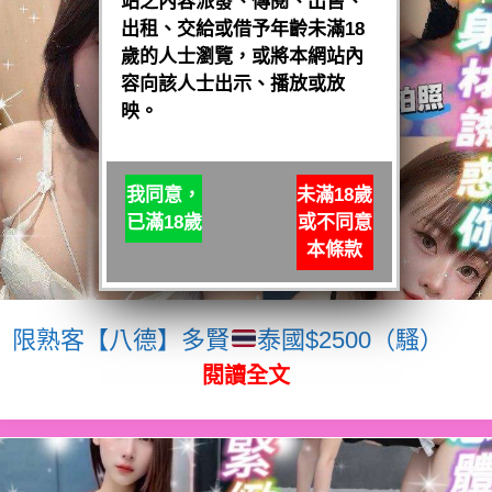
站之內容派發、傳閱、出售、
出租、交給或借予年齡未滿18
歲的人士瀏覽，或將本網站內
容向該人士出示、播放或放
映。
我同意，
未滿18歲
已滿18歲
或不同意
本條款
限熟客【八德】多賢
泰國$2500（騷）
閱讀全文