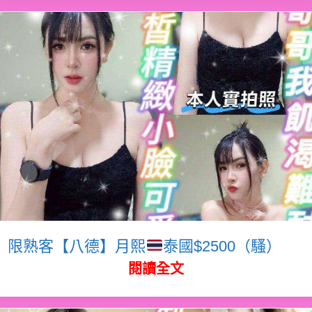
限熟客【八德】月熙
泰國$2500（騷）
閱讀全文