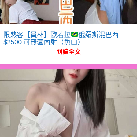
限熟客【員林】歐若拉
俄羅斯混巴西
$2500.可無套內射（魚山）
閱讀全文