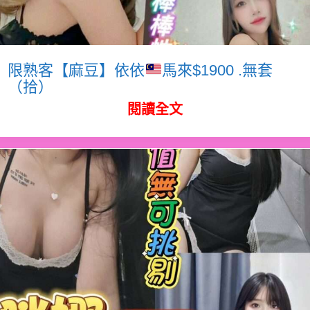
限熟客【麻豆】依依
馬來$1900 .無套
（拾）
閱讀全文