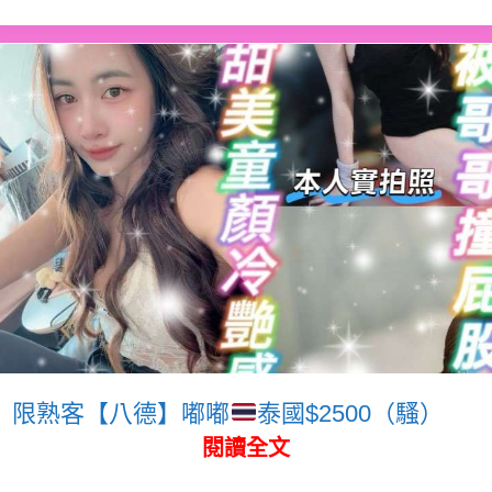
限熟客【八德】嘟嘟
泰國$2500（騷）
閱讀全文