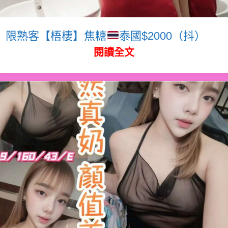
限熟客【梧棲】焦糖
泰國$2000（抖）
閱讀全文