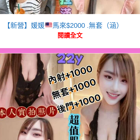
【新營】媛媛
馬來$2000 .無套（涵）
閱讀全文