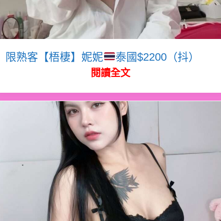
限熟客【梧棲】妮妮
泰國$2200（抖）
閱讀全文