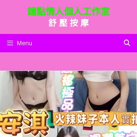
跳
鐘點情人個人工作室
至
主
舒 壓 按 摩
要
內
容
Menu