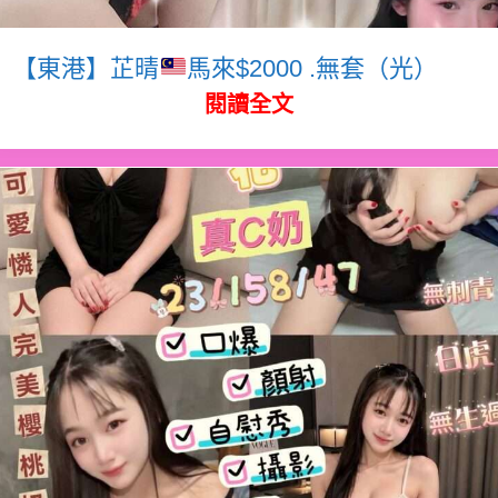
【東港】芷晴
馬來$2000 .無套（光）
閱讀全文