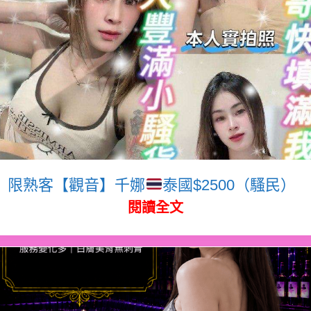
限熟客【觀音】千娜
泰國$2500（騷民）
閱讀全文