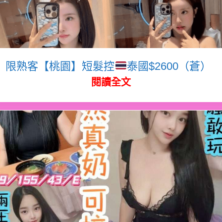
限熟客【桃園】短髮控
泰國$2600（蒼）
閱讀全文