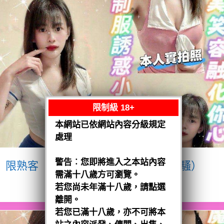
限制級 18+
本網站已依網站內容分級規定
處理
警告︰您即將進入之本站內容
限熟客【八德】宥瑄
泰國$2500（騷）
需滿十八歲方可瀏覽。
閱讀全文
若您尚未年滿十八歲，請點選
離開。
若您已滿十八歲，亦不可將本