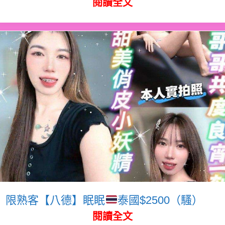
閱讀全文
限熟客【八德】眠眠
泰國$2500（騷）
閱讀全文