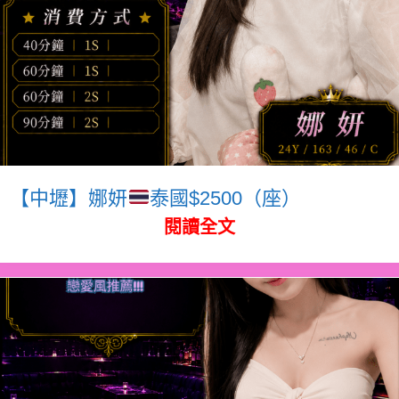
【中壢】娜妍
泰國$2500（座）
閱讀全文