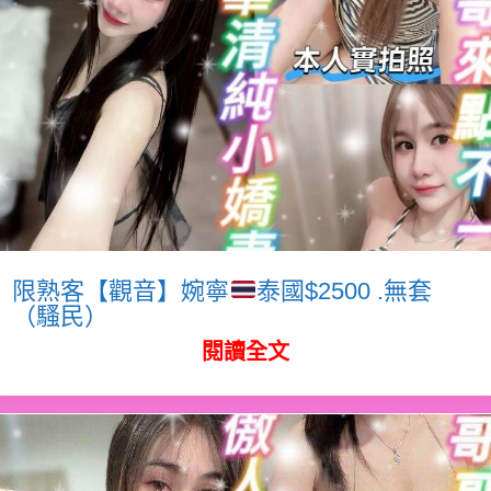
限熟客【觀音】婉寧
泰國$2500 .無套
（騷民）
閱讀全文