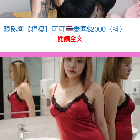
限熟客【梧棲】可可
泰國$2000（抖）
閱讀全文