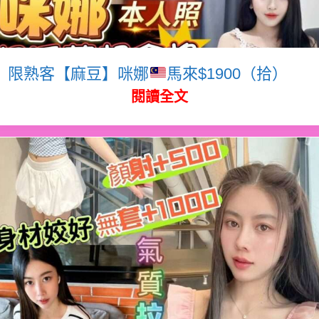
限熟客【麻豆】咪娜
馬來$1900（拾）
閱讀全文