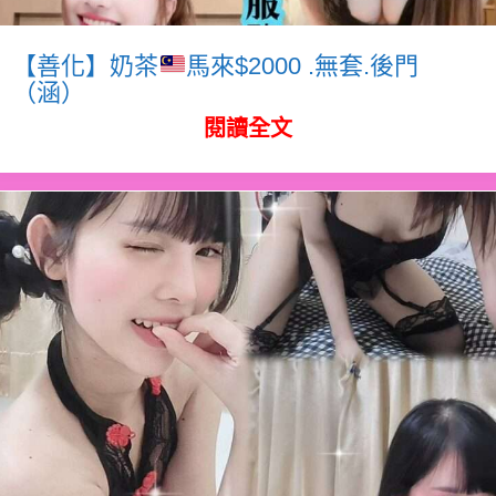
【善化】奶茶
馬來$2000 .無套.後門
（涵）
閱讀全文