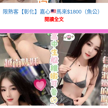
限熟客【彰化】嘉心
馬來$1800（魚公）
閱讀全文