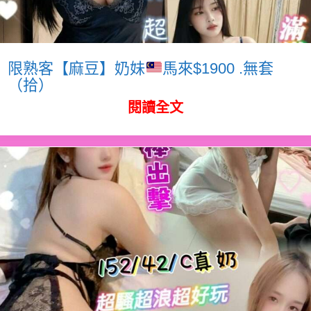
限熟客【麻豆】奶妹
馬來$1900 .無套
（拾）
閱讀全文