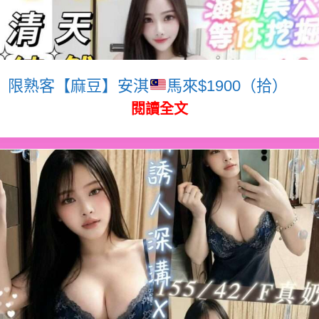
限熟客【麻豆】安淇
馬來$1900（拾）
閱讀全文