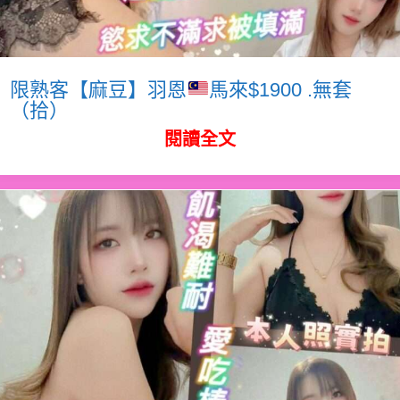
限熟客【麻豆】羽恩
馬來$1900 .無套
（拾）
閱讀全文