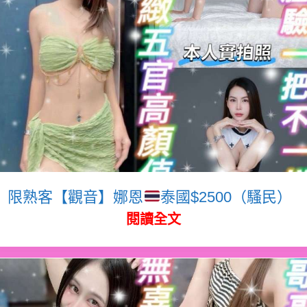
限熟客【觀音】娜恩
泰國$2500（騷民）
閱讀全文