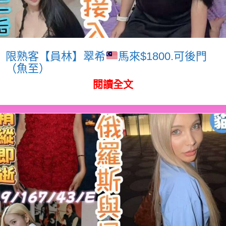
限熟客【員林】翠希
馬來$1800.可後門
（魚至）
閱讀全文