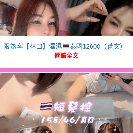
限熟客【林口】濕濕
泰國$2600（蒼文）
閱讀全文