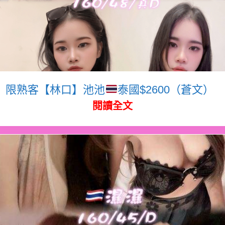
限熟客【林口】池池
泰國$2600（蒼文）
閱讀全文