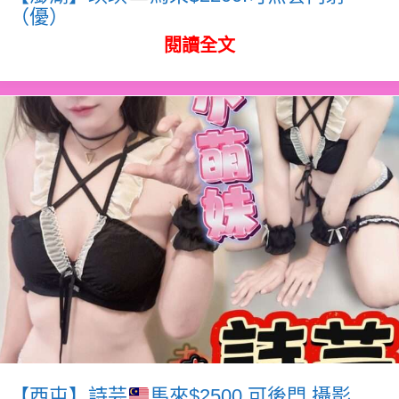
（優）
閱讀全文
【西屯】詩芸
馬來$2500.可後門.攝影