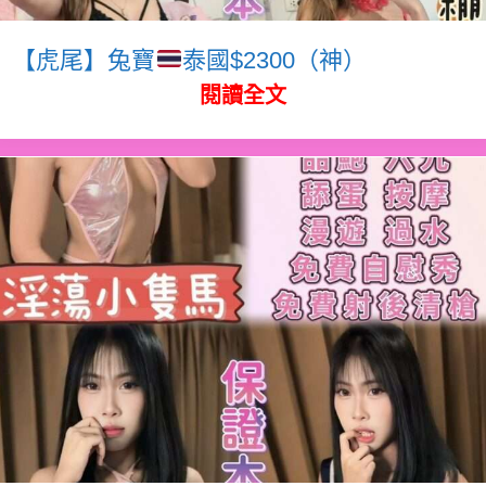
【虎尾】兔寶
泰國$2300（神）
閱讀全文