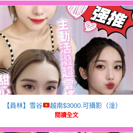
【員林】雪谷
越南$3000.可攝影（淦）
閱讀全文