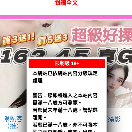
閱讀全文
限制級 18+
本網站已依網站內容分級規定
處理
警告︰您即將進入之本站內容
需滿十八歲方可瀏覽。
若您尚未年滿十八歲，請點選
離開。
限熟客【沙鹿】優格
越南$3200.可攝影
（推）
若您已滿十八歲，亦不可將本