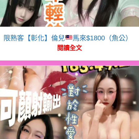
限熟客【彰化】倫兒
馬來$1800（魚公）
閱讀全文