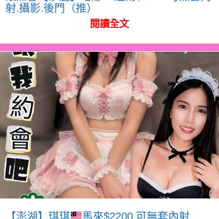
射.攝影.後門（推）
閱讀全文
【澎湖】琪琪
馬來$2200.可無套內射