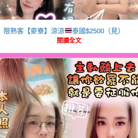
限熟客【麥寮】涼涼
泰國$2500（見）
閱讀全文