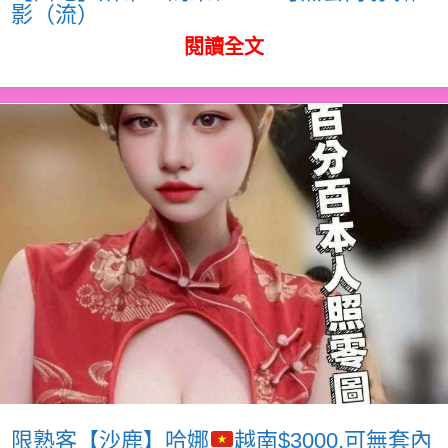
影（流）
閱讀全文
限熟客【沙鹿】哈娜
越南$3000.可無套內