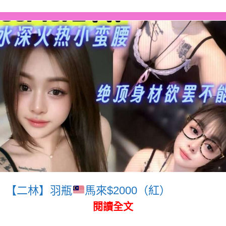
【二林】羽瓶
馬來$2000（紅）
閱讀全文