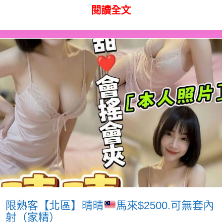
閱讀全文
限熟客【北區】晴晴
馬來$2500.可無套內
射（家精）