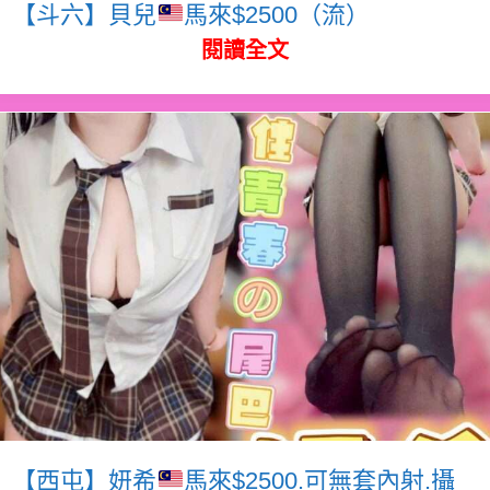
【斗六】貝兒
馬來$2500（流）
閱讀全文
【西屯】妍希
馬來$2500.可無套內射.攝