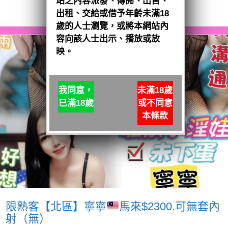
站之內容派發、傳閱、出售、
閱讀全文
出租、交給或借予年齡未滿18
歲的人士瀏覽，或將本網站內
容向該人士出示、播放或放
映。
我同意，
未滿18歲
已滿18歲
或不同意
本條款
限熟客【北區】寧寧
馬來$2300.可無套內
射（無）