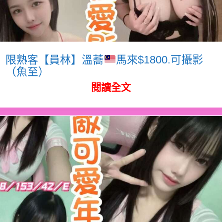
限熟客【員林】溫蕎
馬來$1800.可攝影
（魚至）
閱讀全文