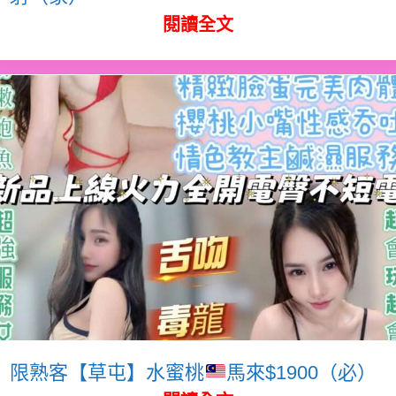
閱讀全文
限熟客【草屯】水蜜桃
馬來$1900（必）