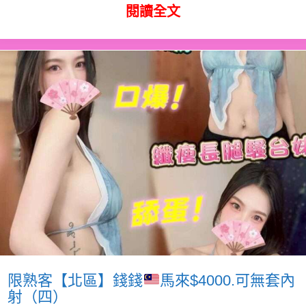
閱讀全文
限熟客【北區】錢錢
馬來$4000.可無套內
射（四）