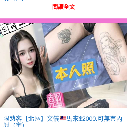
閱讀全文
限熟客【北區】文儀
馬來$2000.可無套內
射（宇）