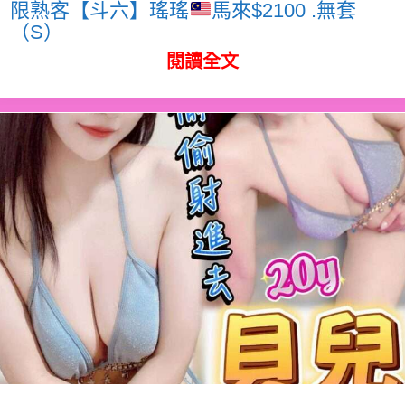
限熟客【斗六】瑤瑤
馬來$2100 .無套
（S）
閱讀全文