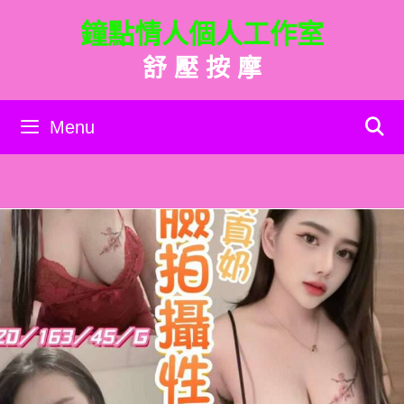
跳
鐘點情人個人工作室
至
主
舒 壓 按 摩
要
內
容
Menu