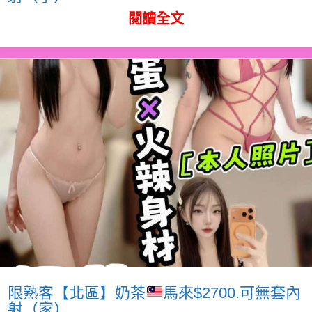
閱讀全文
限熟客【北區】奶茶
馬來$2700.可無套內
射（家）