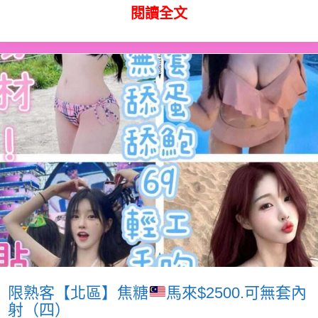
閱讀全文
限熟客【北區】焦糖
馬來$2500.可無套內
射（四）