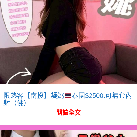
限熟客【南投】凝姚
泰國$2500.可無套內
射（佛）
閱讀全文