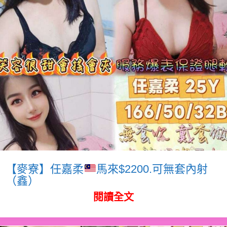
【麥寮】任嘉柔
馬來$2200.可無套內射
（鑫）
閱讀全文