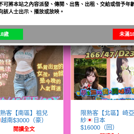
不可將本站之內容派發、傳閱、出售、出租、交給或借予年齡
向該人士出示、播放或放映。
8歲
未滿1
熟客【南區】祖兒
限熟客【北區】崎
越南$3000（豪）
紗
日本
$16000（回）
閱讀全文