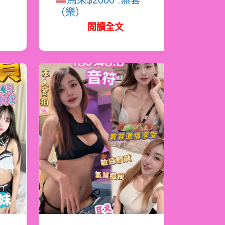
馬來$2000 .無套
（樂）
閱讀全文