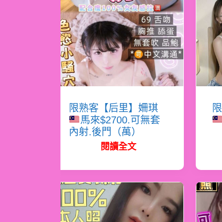
限熟客【后里】姍琪
限
馬來$2700.可無套
內射.後門（萬）
閱讀全文