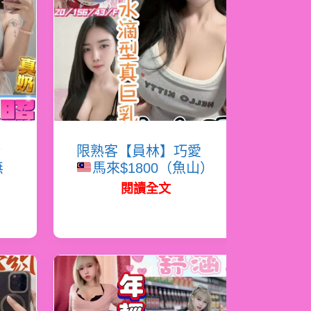
嬌
限熟客【員林】巧愛
無
馬來$1800（魚山）
閱讀全文