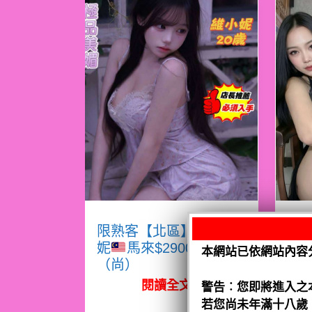
限熟客【北區】維小
限
妮
馬來$2900 .無套
本網站已依網站內容
（尚）
（
閱讀全文
警告︰您即將進入之
若您尚未年滿十八歲