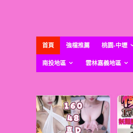
跳
至
主
要
內
容
首頁
強檔推薦
桃園-中壢
南投地區
雲林嘉義地區