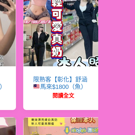
女
限熟客【彰化】舒涵
松）
馬來$1800（魚）
閱讀全文