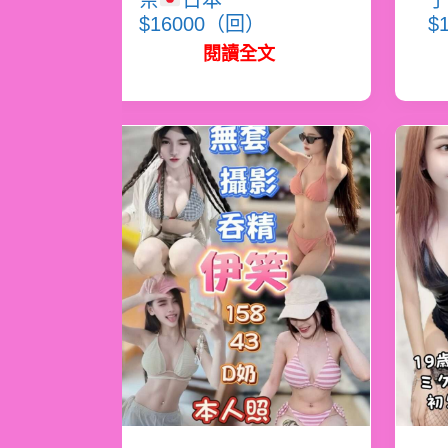
奈
日本
子
$16000（回）
$
閱讀全文