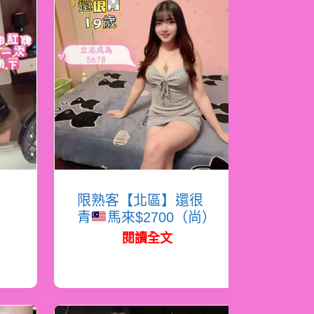
岸
限熟客【北區】還很
青
馬來$2700（尚）
閱讀全文