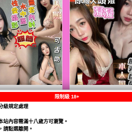
限制級 18+
熟客【善化】甜筒
限熟客【善化】凝
馬來$2700 .無套
馬來$2700（水）
分級規定處理
水）
閱讀全文
閱讀全文
本站內容需滿十八歲方可瀏覽。
，請點選離開。