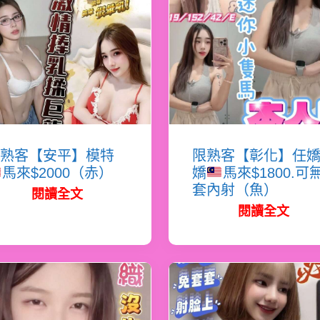
熟客【安平】模特
限熟客【彰化】任
馬來$2000（赤）
嬌
馬來$1800.可
套內射（魚）
閱讀全文
閱讀全文