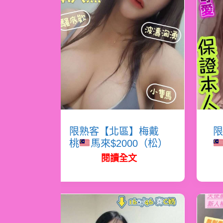
限熟客【北區】梅戴
限
桃
馬來$2000（松）
閱讀全文