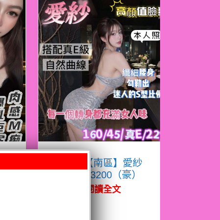
凝
限熟客【南區】愛紗
越南$3200（豪）
閱讀全文