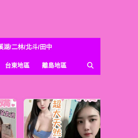
溪湖/二林/北斗/田中
台東地區
離島地區