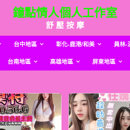
鐘點情人個人工作室
舒 壓 按 摩
台中地區
彰化-鹿港/和美
員林-
台南地區
高雄地區
屏東地區