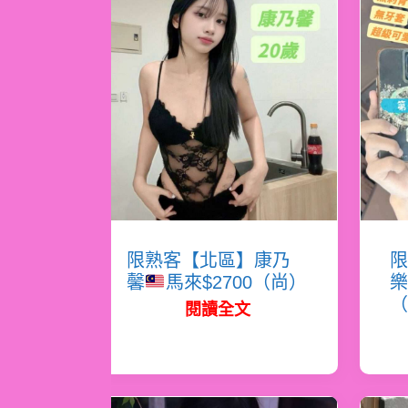
限熟客【北區】康乃
限
馨
馬來$2700（尚）
樂
（
閱讀全文