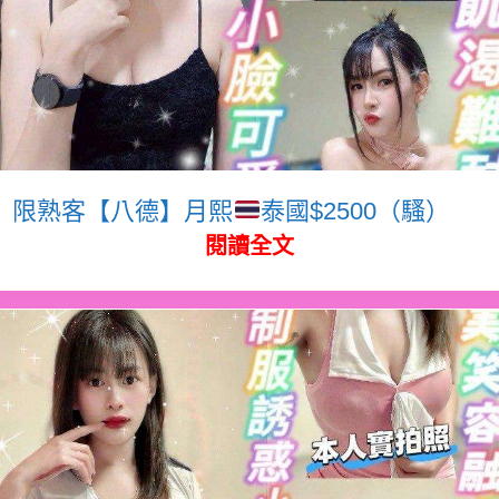
限熟客【八德】月熙
泰國$2500（騷）
閱讀全文