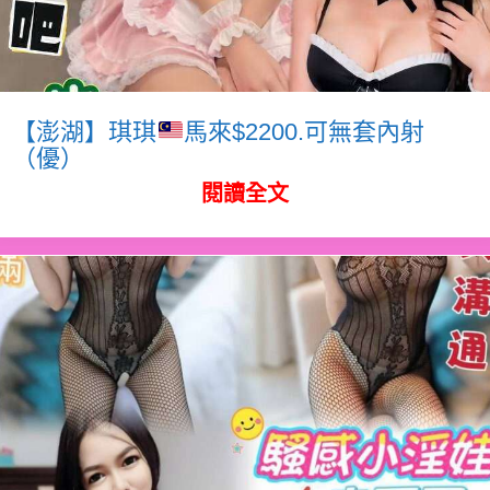
【澎湖】琪琪
馬來$2200.可無套內射
（優）
閱讀全文