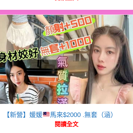
【新營】媛媛
馬來$2000 .無套（涵）
閱讀全文