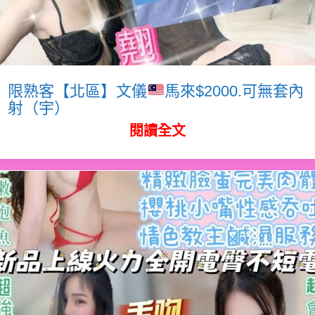
限熟客【北區】文儀
馬來$2000.可無套內
射（宇）
閱讀全文