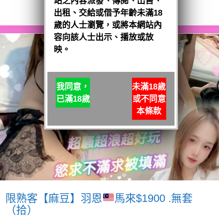
站之內容派發、傳閱、出售、
閱讀全文
出租、交給或借予年齡未滿18
歲的人士瀏覽，或將本網站內
容向該人士出示、播放或放
映。
我同意，
未滿18歲
已滿18歲
或不同意
本條款
限熟客【麻豆】羽恩
馬來$1900 .無套
（拾）