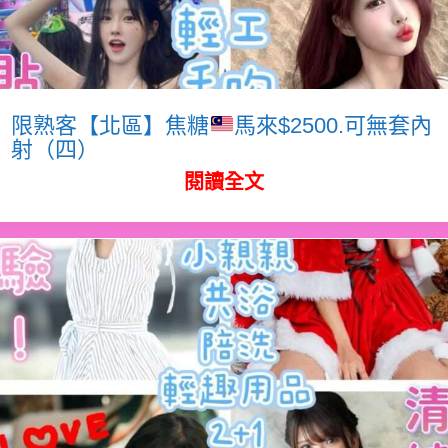
限熟客【北區】焦糖
馬來$2500.可無套內
射（四）
閱讀全文