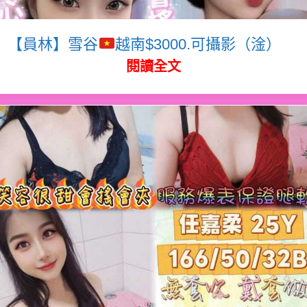
【員林】雪谷
越南$3000.可攝影（淦）
閱讀全文