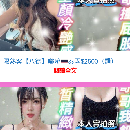
限熟客【八德】嘟嘟
泰國$2500（騷）
閱讀全文