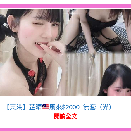
【東港】芷晴
馬來$2000 .無套（光）
閱讀全文