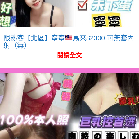
限熟客【北區】寧寧
馬來$2300.可無套內
射（無）
閱讀全文