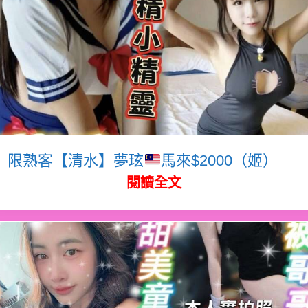
限熟客【清水】夢玹
馬來$2000（姬）
閱讀全文