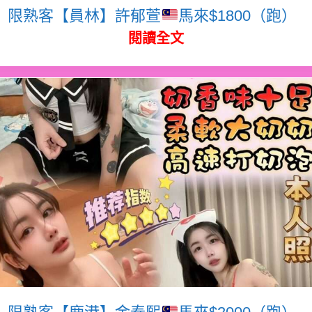
限熟客【員林】許郁萱
馬來$1800（跑）
閱讀全文
限熟客【鹿港】金泰熙
馬來$2000（跑）