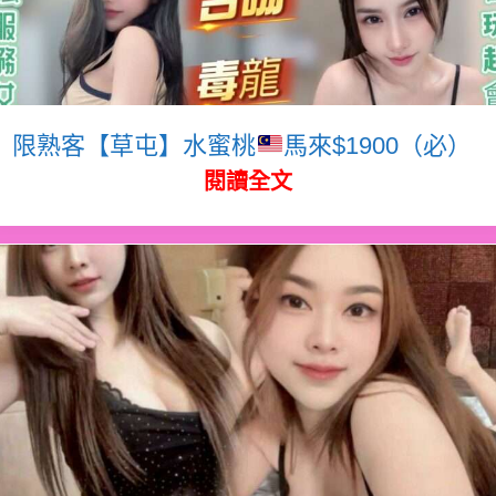
限熟客【草屯】水蜜桃
馬來$1900（必）
閱讀全文