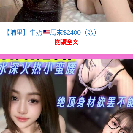
【埔里】牛奶
馬來$2400（激）
閱讀全文