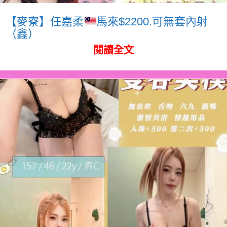
【麥寮】任嘉柔
馬來$2200.可無套內射
（鑫）
閱讀全文