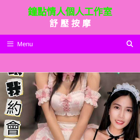
跳
鐘點情人個人工作室
至
主
舒 壓 按 摩
要
內
容
Menu