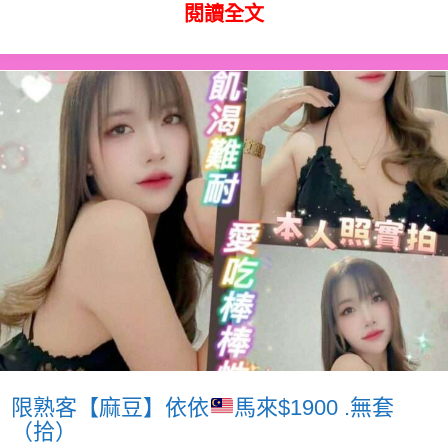
閱讀全文
限熟客【麻豆】依依
馬來$1900 .無套
（拾）