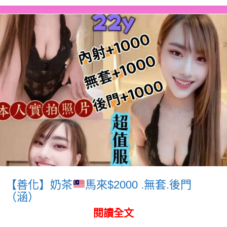
【善化】奶茶
馬來$2000 .無套.後門
（涵）
閱讀全文