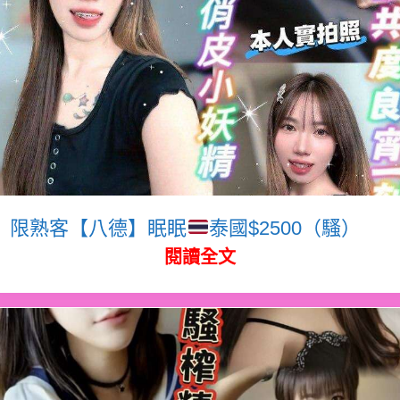
限熟客【八德】眠眠
泰國$2500（騷）
閱讀全文