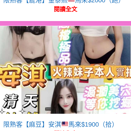
閱讀全文
限熟客【麻豆】安淇
馬來$1900（拾）