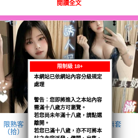
閱讀全文
限制級 18+
本網站已依網站內容分級規定
處理
警告︰您即將進入之本站內容
需滿十八歲方可瀏覽。
若您尚未年滿十八歲，請點選
離開。
限熟客【麻豆】奶妹
馬來$1900 .無套
（拾）
若您已滿十八歲，亦不可將本