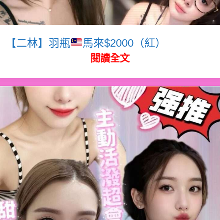
【二林】羽瓶
馬來$2000（紅）
閱讀全文