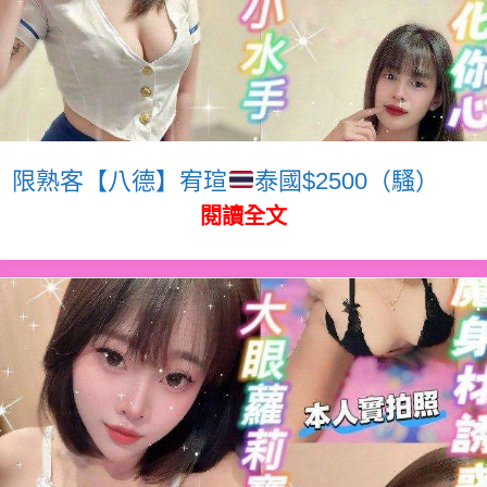
限熟客【八德】宥瑄
泰國$2500（騷）
閱讀全文