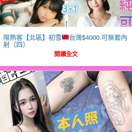
限熟客【北區】初雪
台灣$4000.可無套內
射（四）
閱讀全文