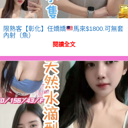
限熟客【彰化】任嬌嬌
馬來$1800.可無套
內射（魚）
閱讀全文