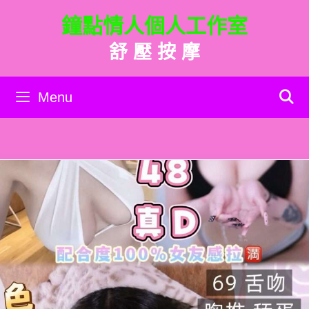
跳
鐘點情人個人工作室
至
主
舒 壓 按 摩
要
內
容
Menu