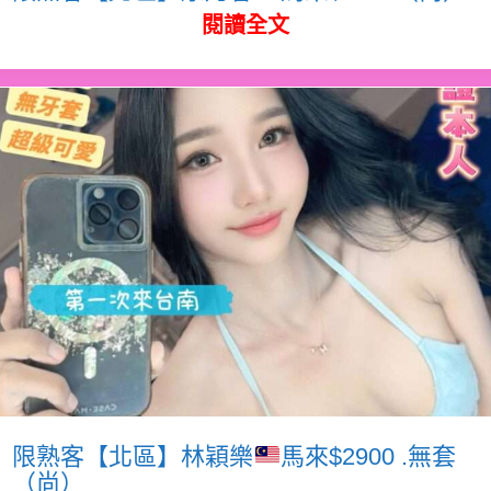
閱讀全文
限熟客【北區】林穎樂
馬來$2900 .無套
（尚）