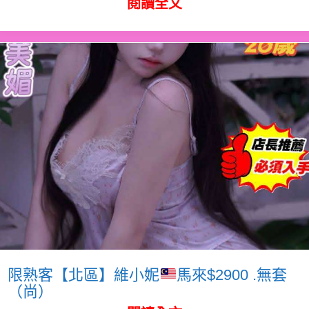
閱讀全文
限熟客【北區】維小妮
馬來$2900 .無套
（尚）