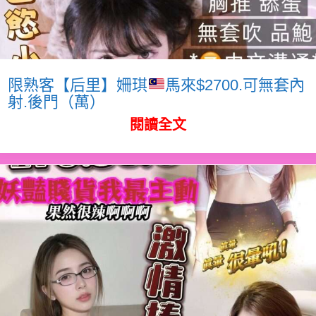
限熟客【后里】姍琪
馬來$2700.可無套內
射.後門（萬）
閱讀全文