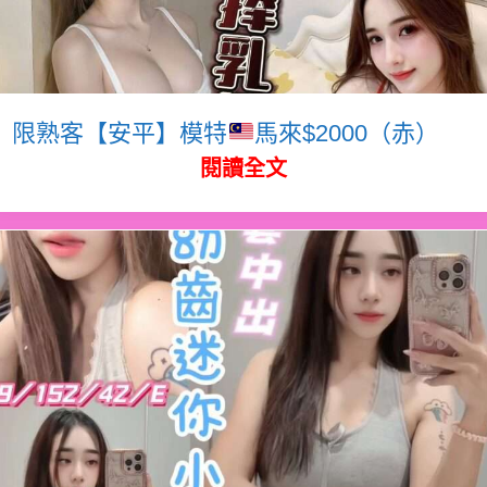
限熟客【安平】模特
馬來$2000（赤）
閱讀全文