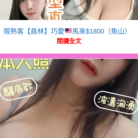
限熟客【員林】巧愛
馬來$1800（魚山）
閱讀全文