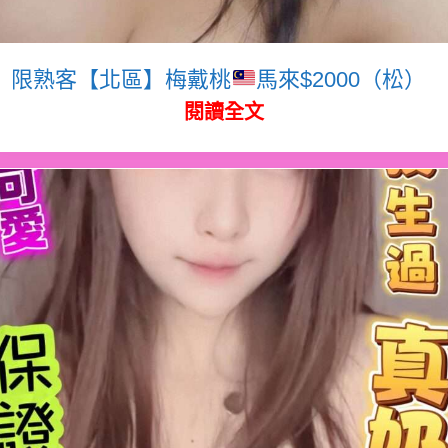
限熟客【北區】梅戴桃
馬來$2000（松）
閱讀全文