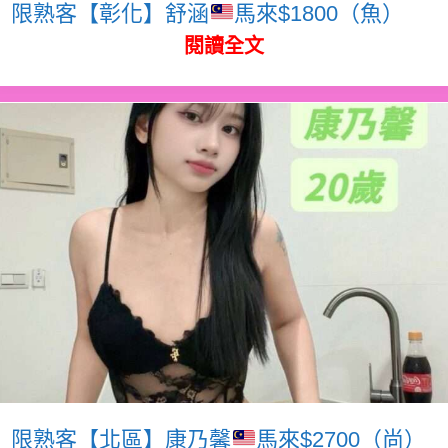
限熟客【彰化】舒涵
馬來$1800（魚）
閱讀全文
限熟客【北區】康乃馨
馬來$2700（尚）