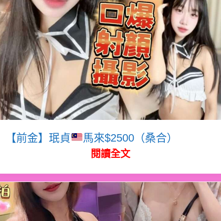
【前金】珉貞
馬來$2500（桑合）
閱讀全文