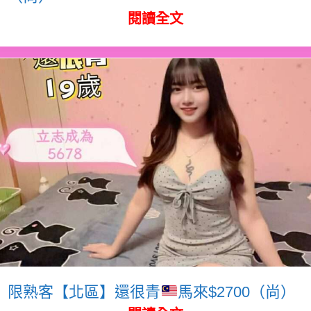
閱讀全文
限熟客【北區】還很青
馬來$2700（尚）