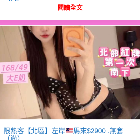
閱讀全文
限熟客【北區】左岸
馬來$2900 .無套
（尚）