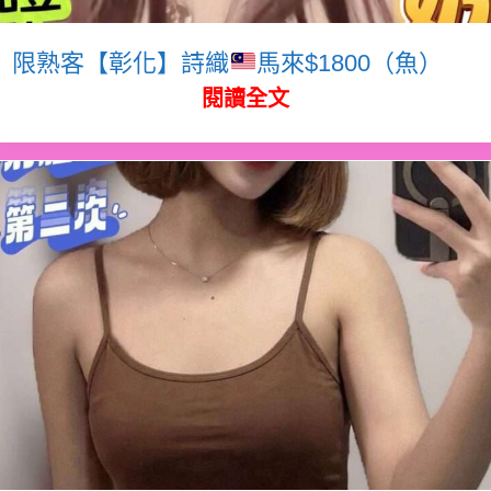
限熟客【彰化】詩織
馬來$1800（魚）
閱讀全文