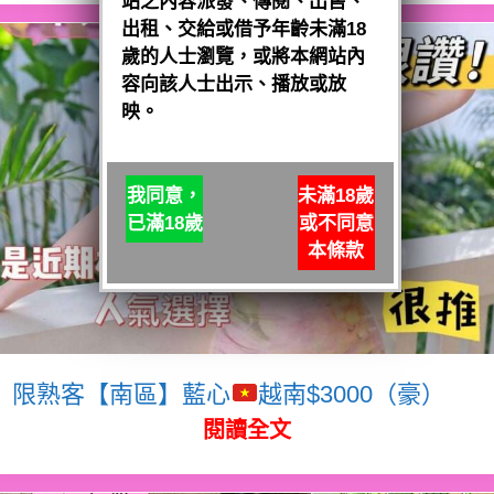
站之內容派發、傳閱、出售、
出租、交給或借予年齡未滿18
歲的人士瀏覽，或將本網站內
容向該人士出示、播放或放
映。
我同意，
未滿18歲
已滿18歲
或不同意
本條款
限熟客【南區】藍心
越南$3000（豪）
閱讀全文