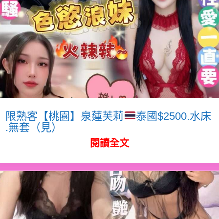
限熟客【桃園】泉蓮芙莉
泰國$2500.水床
.無套（見）
閱讀全文