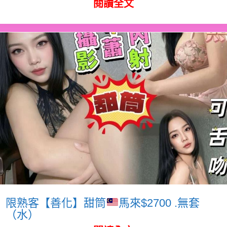
閱讀全文
限熟客【善化】甜筒
馬來$2700 .無套
（水）