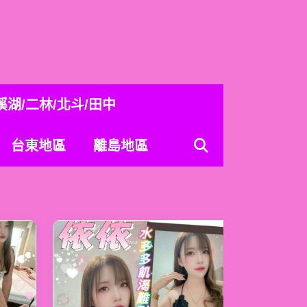
溪湖/二林/北斗/田中
台東地區
離島地區