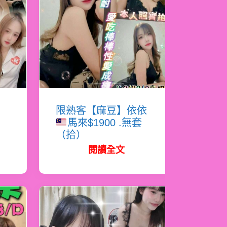
恩
限熟客【麻豆】依依
馬來$1900 .無套
（拾）
閱讀全文