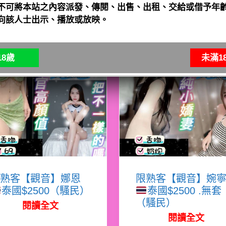
不可將本站之內容派發、傳閱、出售、出租、交給或借予年齡
向該人士出示、播放或放映。
8歲
未滿1
熟客【觀音】娜恩
限熟客【觀音】婉
泰國$2500（騷民）
泰國$2500 .無套
（騷民）
閱讀全文
閱讀全文