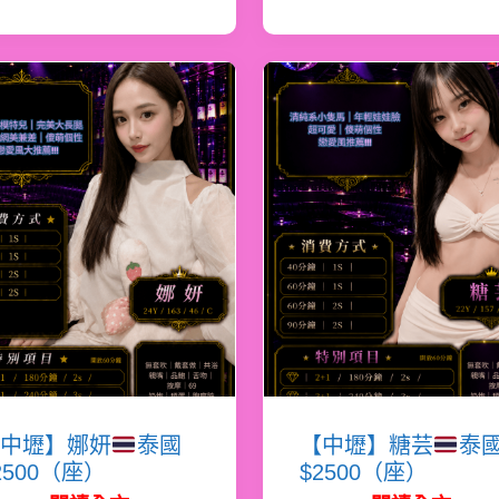
中壢】娜妍
泰國
【中壢】糖芸
泰
2500（座）
$2500（座）