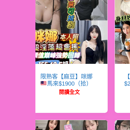
限熟客【麻豆】咪娜
【
馬來$1900（拾）
$
閱讀全文