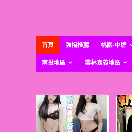
跳
至
主
要
內
容
首頁
強檔推薦
桃園-中壢
南投地區
雲林嘉義地區