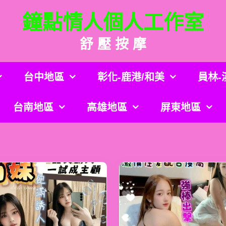
鐘點情人個人工作室
舒 壓 按 摩
台中地區
彰化-鹿港/和美
員林-
台南地區
高雄地區
屏東地區