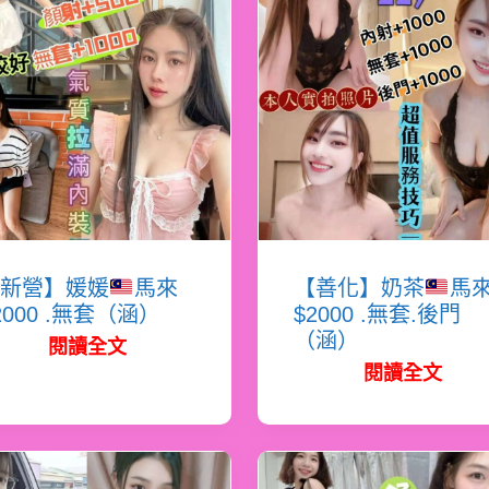
新營】媛媛
馬來
【善化】奶茶
馬
2000 .無套（涵）
$2000 .無套.後門
（涵）
閱讀全文
閱讀全文