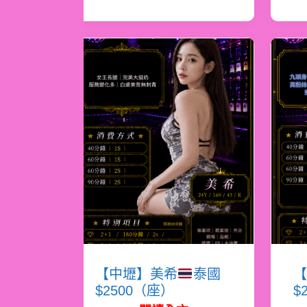
【中壢】美希
泰國
【
$2500（座）
$