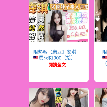
限熟客【麻豆】安淇
限
馬來$1900（拾）
（
閱讀全文