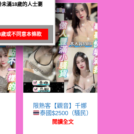
未滿18歲的人士瀏
8歲或不同意本條款
寧
限熟客【觀音】千娜
泰國$2500（騷民）
閱讀全文