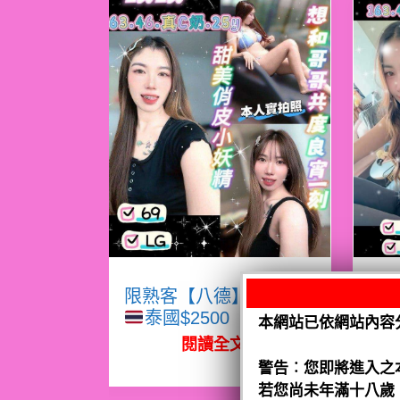
限熟客【八德】眠眠
限
泰國$2500（騷）
本網站已依網站內容
閱讀全文
警告︰您即將進入之
若您尚未年滿十八歲