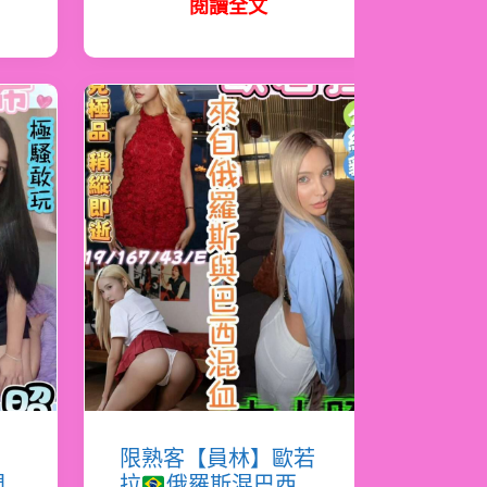
閱讀全文
希
限熟客【員林】歐若
門
拉
俄羅斯混巴西