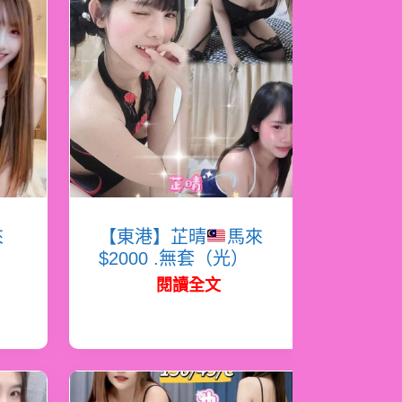
來
【東港】芷晴
馬來
$2000 .無套（光）
閱讀全文