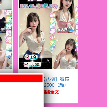
熙
限熟客【八德】宥瑄
泰國$2500（騷）
閱讀全文