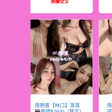
閱讀全文
限熟客【林口】濕濕
限
泰國$2600（蒼文）
控