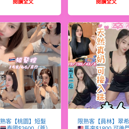
閱讀全文
閱讀全文
熟客【桃園】短髮
限熟客【員林】翠
泰國$2600（蒼）
馬來$1800.可後