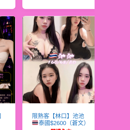
國
限熟客【林口】池池
泰國$2600（蒼文）