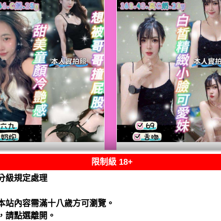
限制級 18+
熟客【八德】嘟嘟
限熟客【八德】月
泰國$2500（騷）
泰國$2500（騷）
分級規定處理
閱讀全文
閱讀全文
本站內容需滿十八歲方可瀏覽。
，請點選離開。