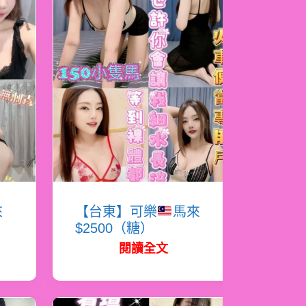
來
【台東】可樂
馬來
$2500（糖）
閱讀全文