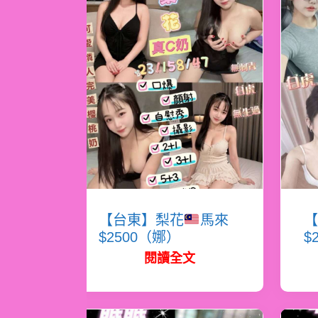
【台東】梨花
馬來
【
$2500（娜）
$
閱讀全文