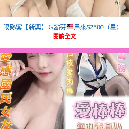
限熟客【新興】Ｇ霸芬
馬來$2500（星）
閱讀全文