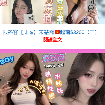
限熟客【北區】宋慧喬
越南$3200（羊）
閱讀全文