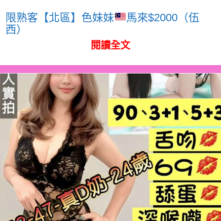
限熟客【北區】色妹妹
馬來$2000（伍
西）
閱讀全文