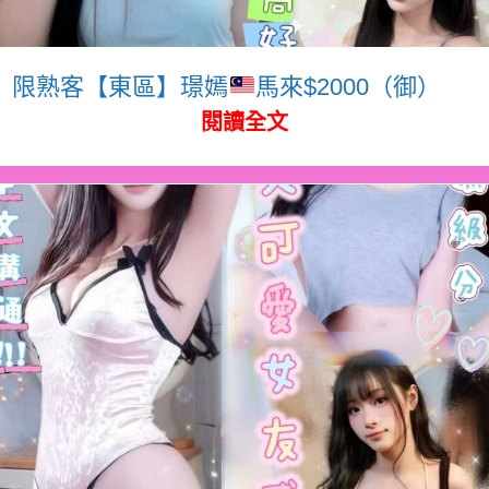
限熟客【東區】璟嫣
馬來$2000（御）
閱讀全文