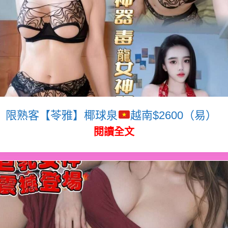
限熟客【苓雅】椰球泉
越南$2600（易）
閱讀全文