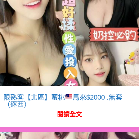
限熟客【北區】蜜桃
馬來$2000 .無套
（逐西）
閱讀全文