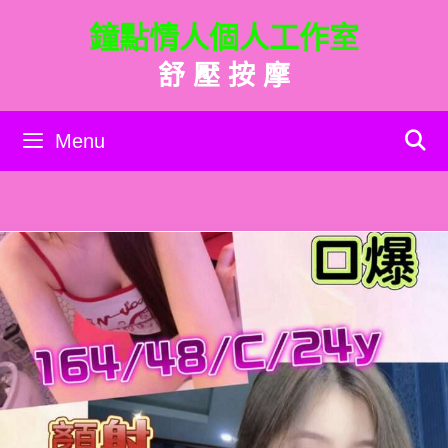
跳
鐘點情人個人工作室
至
主
舒 壓 按 摩
要
內
容
Menu