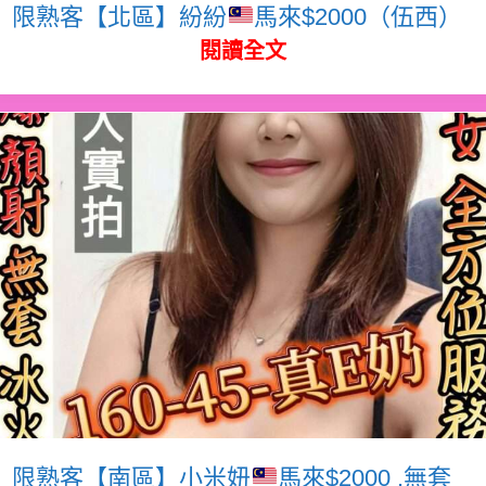
限熟客【北區】紛紛
馬來$2000（伍西）
閱讀全文
限熟客【南區】小米妞
馬來$2000 .無套