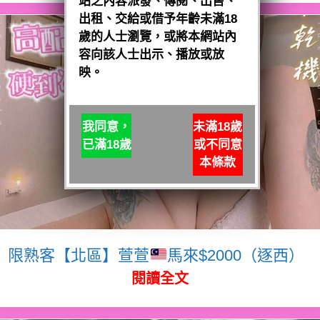
站之內容派發、傳閱、出售、
出租、交給或借予年齡未滿18
歲的人士瀏覽，或將本網站內
容向該人士出示、播放或放
映。
我同意，
未滿18歲
已滿18歲
或不同意
本條款
限熟客【北區】萱萱
馬來$2000（逐西）
閱讀全文