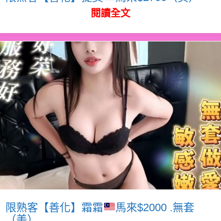
閱讀全文
限熟客【善化】霜霜
馬來$2000 .無套
（美）