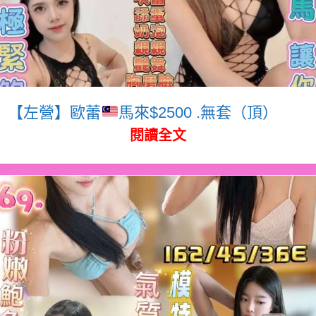
【左營】歐蕾
馬來$2500 .無套（頂）
閱讀全文