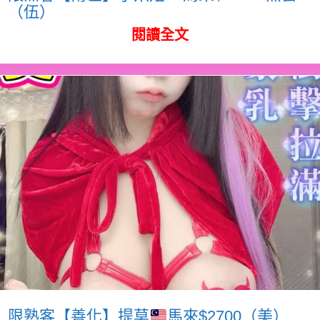
（伍）
閱讀全文
限熟客【善化】提莫
馬來$2700（美）