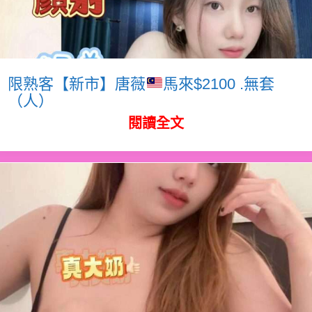
限熟客【新市】唐薇
馬來$2100 .無套
（人）
閱讀全文