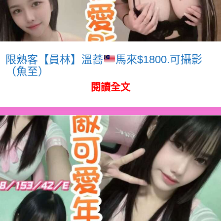
限熟客【員林】溫蕎
馬來$1800.可攝影
（魚至）
閱讀全文