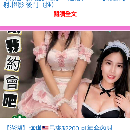
射.攝影.後門（推）
閱讀全文
【澎湖】琪琪
馬來$2200.可無套內射