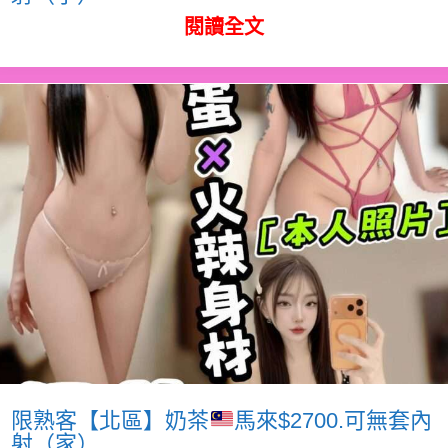
閱讀全文
限熟客【北區】奶茶
馬來$2700.可無套內
射（家）