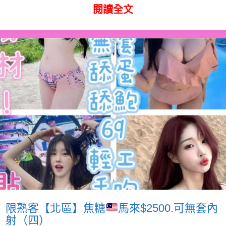
閱讀全文
限熟客【北區】焦糖
馬來$2500.可無套內
射（四）