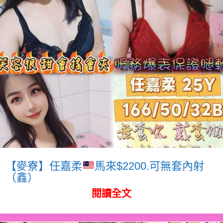
【麥寮】任嘉柔
馬來$2200.可無套內射
（鑫）
閱讀全文