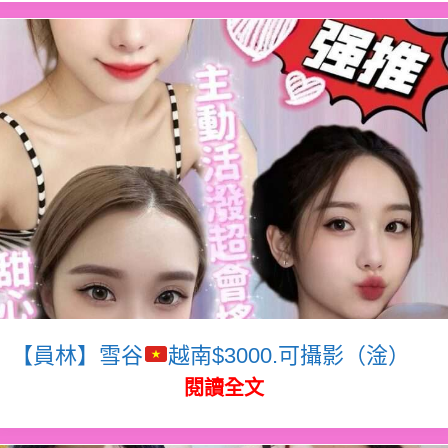
【員林】雪谷
越南$3000.可攝影（淦）
閱讀全文