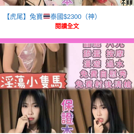
【虎尾】兔寶
泰國$2300（神）
閱讀全文