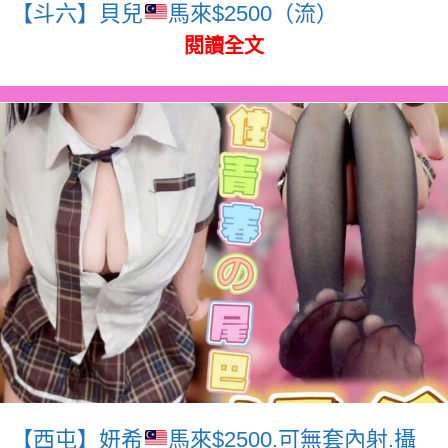
【斗六】貝兒
馬來$2500（流）
閱讀全文
【西屯】妍希
馬來$2500.可無套內射.攝