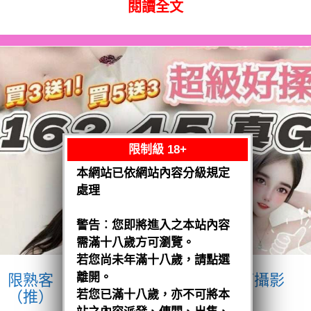
閱讀全文
限制級 18+
本網站已依網站內容分級規定
處理
警告︰您即將進入之本站內容
需滿十八歲方可瀏覽。
若您尚未年滿十八歲，請點選
離開。
限熟客【沙鹿】優格
越南$3200.可攝影
（推）
若您已滿十八歲，亦不可將本