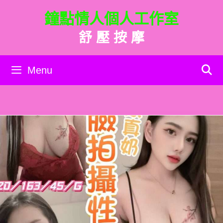
跳
鐘點情人個人工作室
至
主
舒 壓 按 摩
要
內
容
Menu