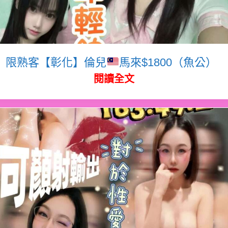
限熟客【彰化】倫兒
馬來$1800（魚公）
閱讀全文