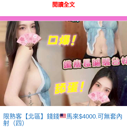
閱讀全文
限熟客【北區】錢錢
馬來$4000.可無套內
射（四）