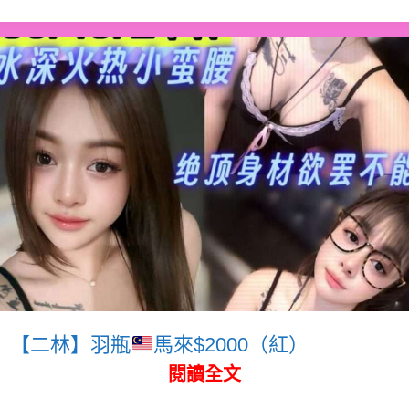
【二林】羽瓶
馬來$2000（紅）
閱讀全文