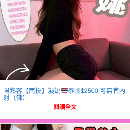
限熟客【南投】凝姚
泰國$2500.可無套內
射（佛）
閱讀全文