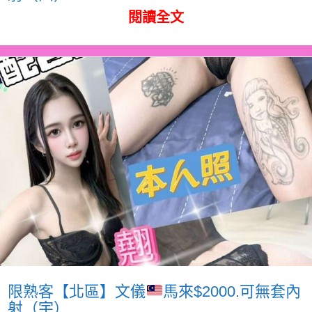
閱讀全文
限熟客【北區】文儀
馬來$2000.可無套內
射（宇）