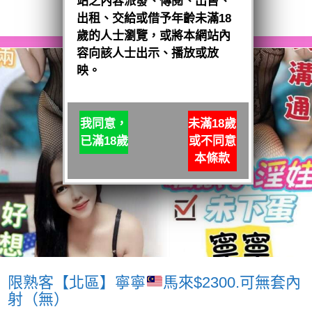
站之內容派發、傳閱、出售、
閱讀全文
出租、交給或借予年齡未滿18
歲的人士瀏覽，或將本網站內
容向該人士出示、播放或放
映。
我同意，
未滿18歲
已滿18歲
或不同意
本條款
限熟客【北區】寧寧
馬來$2300.可無套內
射（無）