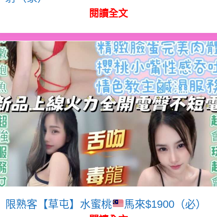
閱讀全文
限熟客【草屯】水蜜桃
馬來$1900（必）