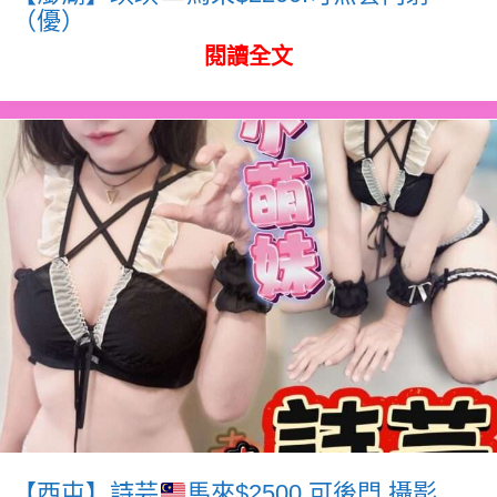
（優）
閱讀全文
【西屯】詩芸
馬來$2500.可後門.攝影