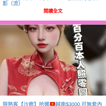
影（流）
閱讀全文
限熟客【沙鹿】哈娜
越南$3000.可無套內