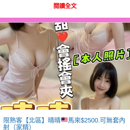
閱讀全文
限熟客【北區】晴晴
馬來$2500.可無套內
射（家精）