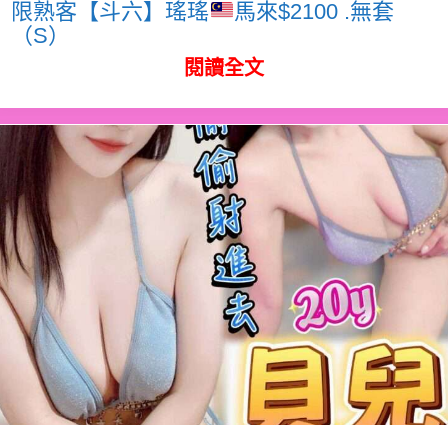
限熟客【斗六】瑤瑤
馬來$2100 .無套
（S）
閱讀全文