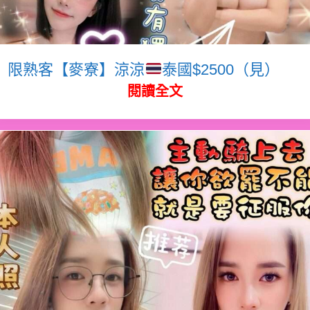
限熟客【麥寮】涼涼
泰國$2500（見）
閱讀全文