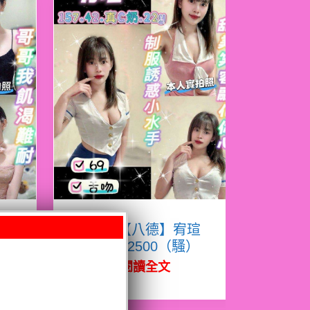
熙
限熟客【八德】宥瑄
泰國$2500（騷）
閱讀全文