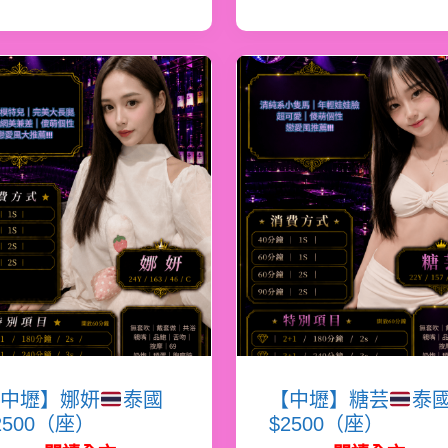
中壢】娜妍
泰國
【中壢】糖芸
泰
2500（座）
$2500（座）