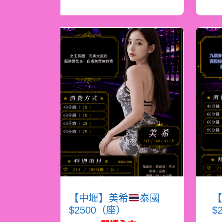
【中壢】美希
泰國
【
$2500（座）
$