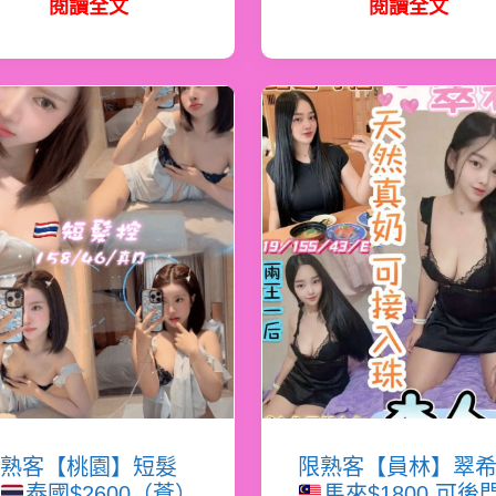
閱讀全文
閱讀全文
熟客【桃園】短髮
限熟客【員林】翠
泰國$2600（蒼）
馬來$1800.可後