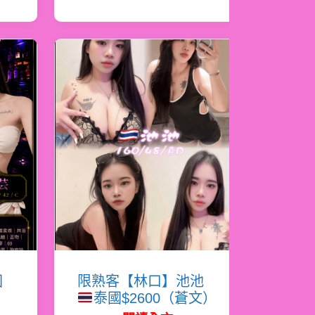
國
限熟客【林口】池池
泰國$2600（蒼文）