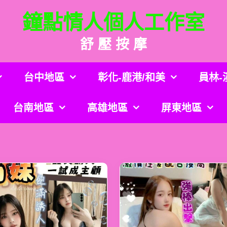
鐘點情人個人工作室
舒 壓 按 摩
台中地區
彰化-鹿港/和美
員林-
台南地區
高雄地區
屏東地區