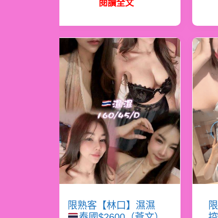
閱讀全文
限熟客【林口】濕濕
限
泰國$2600（蒼文）
控