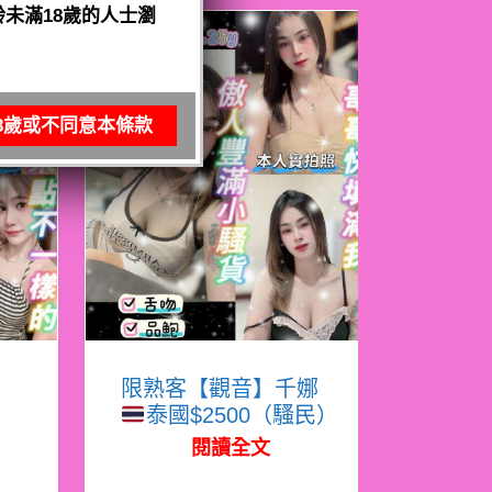
未滿18歲的人士瀏
8歲或不同意本條款
寧
限熟客【觀音】千娜
泰國$2500（騷民）
閱讀全文