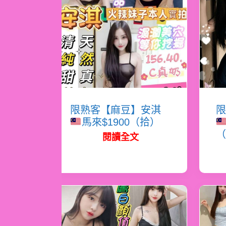
限熟客【麻豆】安淇
限
馬來$1900（拾）
（
閱讀全文