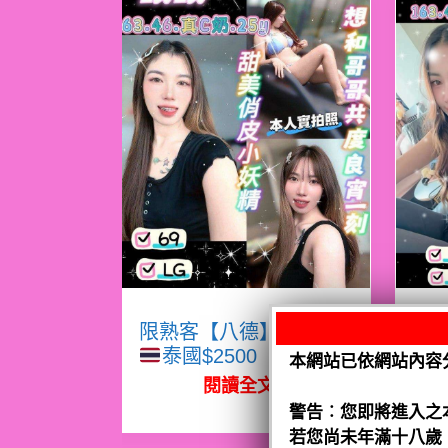
限熟客【八德】眠眠
限
泰國$2500（騷）
本網站已依網站內容
閱讀全文
警告︰您即將進入之
若您尚未年滿十八歲