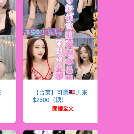
來
【台東】可樂
馬來
$2500（糖）
閱讀全文