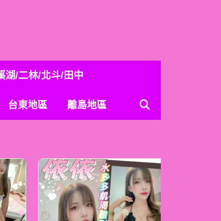
溪湖/二林/北斗/田中
台東地區
離島地區