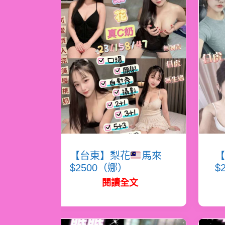
【台東】梨花
馬來
【
$2500（娜）
$
閱讀全文