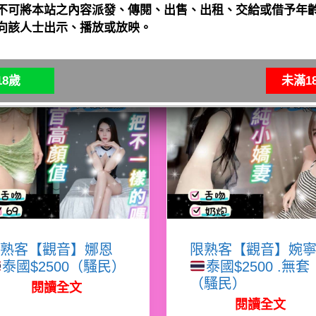
不可將本站之內容派發、傳閱、出售、出租、交給或借予年齡
向該人士出示、播放或放映。
8歲
未滿1
熟客【觀音】娜恩
限熟客【觀音】婉
泰國$2500（騷民）
泰國$2500 .無套
（騷民）
閱讀全文
閱讀全文