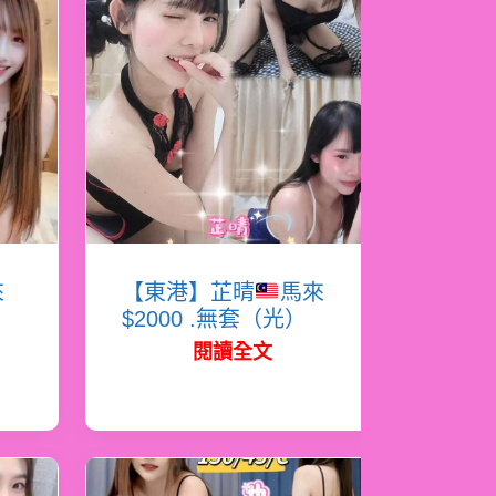
來
【東港】芷晴
馬來
$2000 .無套（光）
閱讀全文