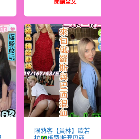
閱讀全文
希
限熟客【員林】歐若
門
拉
俄羅斯混巴西