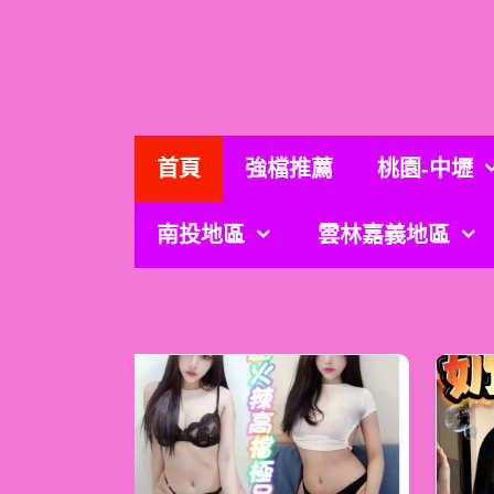
跳
至
主
要
內
容
首頁
強檔推薦
桃園-中壢
南投地區
雲林嘉義地區