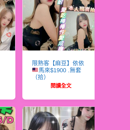
恩
限熟客【麻豆】依依
馬來$1900 .無套
（拾）
閱讀全文