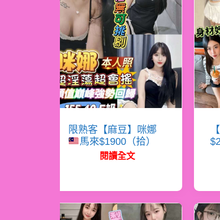
限熟客【麻豆】咪娜
【
馬來$1900（拾）
$
閱讀全文