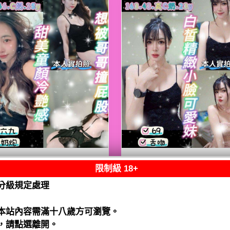
限制級 18+
熟客【八德】嘟嘟
限熟客【八德】月
泰國$2500（騷）
泰國$2500（騷）
分級規定處理
閱讀全文
閱讀全文
本站內容需滿十八歲方可瀏覽。
，請點選離開。