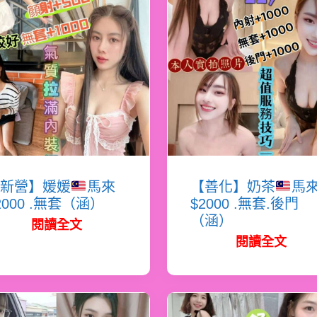
新營】媛媛
馬來
【善化】奶茶
馬
2000 .無套（涵）
$2000 .無套.後門
（涵）
閱讀全文
閱讀全文