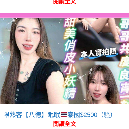
閱讀全文
限熟客【八德】眠眠
泰國$2500（騷）
閱讀全文