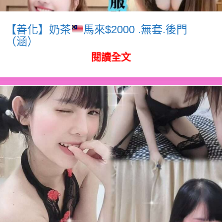
【善化】奶茶
馬來$2000 .無套.後門
（涵）
閱讀全文