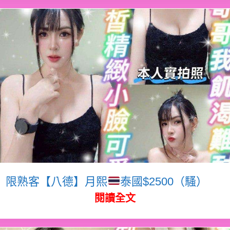
限熟客【八德】月熙
泰國$2500（騷）
閱讀全文