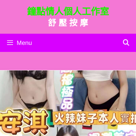
跳
鐘點情人個人工作室
至
主
舒 壓 按 摩
要
內
容
Menu