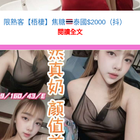
限熟客【梧棲】焦糖
泰國$2000（抖）
閱讀全文