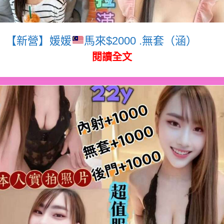
【新營】媛媛
馬來$2000 .無套（涵）
閱讀全文