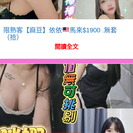
限熟客【麻豆】依依
馬來$1900 .無套
（拾）
閱讀全文