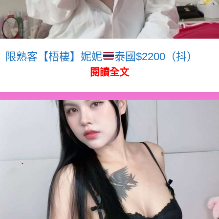
限熟客【梧棲】妮妮
泰國$2200（抖）
閱讀全文