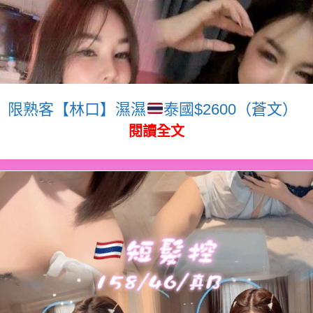
限熟客【林口】濕濕
泰國$2600（蒼文）
閱讀全文