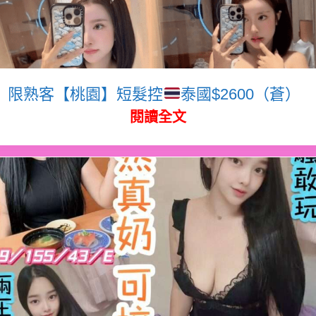
限熟客【桃園】短髮控
泰國$2600（蒼）
閱讀全文