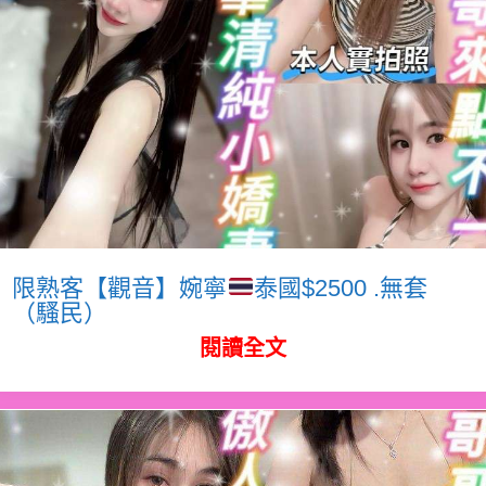
限熟客【觀音】婉寧
泰國$2500 .無套
（騷民）
閱讀全文