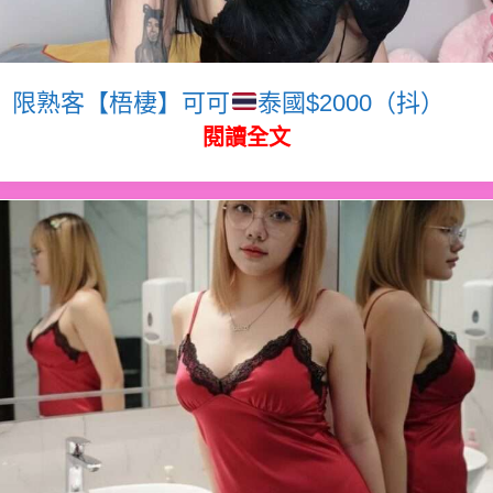
限熟客【梧棲】可可
泰國$2000（抖）
閱讀全文