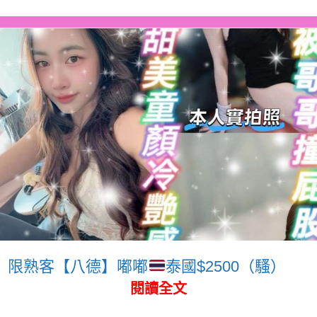
限熟客【八德】嘟嘟
泰國$2500（騷）
閱讀全文