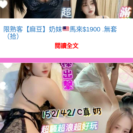
限熟客【麻豆】奶妹
馬來$1900 .無套
（拾）
閱讀全文