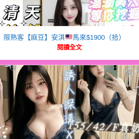
限熟客【麻豆】安淇
馬來$1900（拾）
閱讀全文