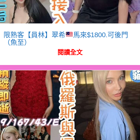
限熟客【員林】翠希
馬來$1800.可後門
（魚至）
閱讀全文