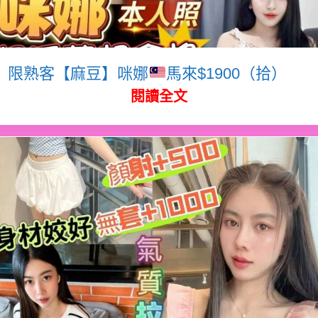
限熟客【麻豆】咪娜
馬來$1900（拾）
閱讀全文