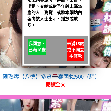
站之內容派發、傳閱、出售、
出租、交給或借予年齡未滿18
歲的人士瀏覽，或將本網站內
容向該人士出示、播放或放
映。
我同意，
未滿18歲
已滿18歲
或不同意
本條款
限熟客【八德】多賢
泰國$2500（騷）
閱讀全文