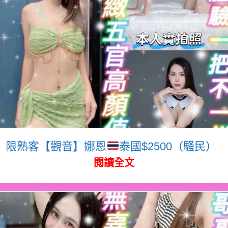
限熟客【觀音】娜恩
泰國$2500（騷民）
閱讀全文