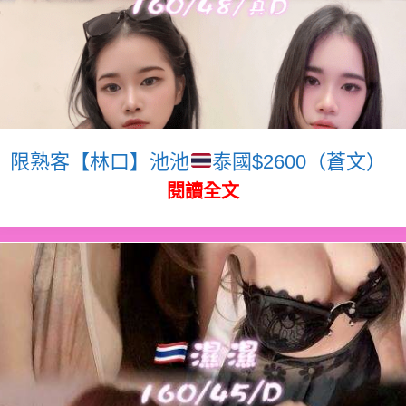
限熟客【林口】池池
泰國$2600（蒼文）
閱讀全文