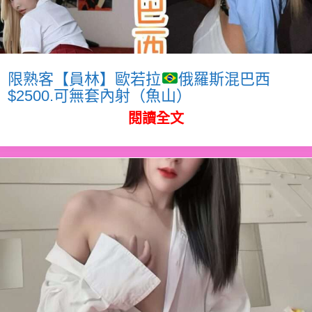
限熟客【員林】歐若拉
俄羅斯混巴西
$2500.可無套內射（魚山）
閱讀全文