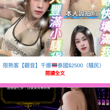
限熟客【觀音】千娜
泰國$2500（騷民）
閱讀全文