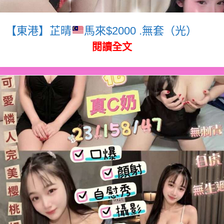
【東港】芷晴
馬來$2000 .無套（光）
閱讀全文