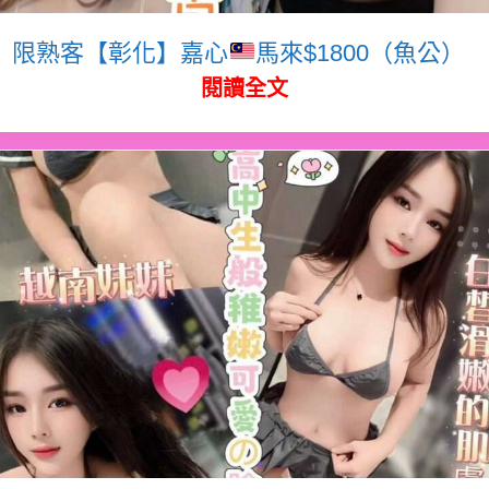
限熟客【彰化】嘉心
馬來$1800（魚公）
閱讀全文