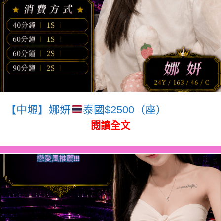
【中壢】娜妍
泰國$2500（座）
閱讀全文