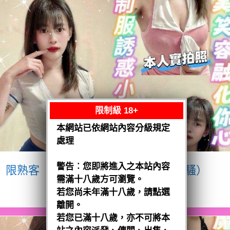
限制級 18+
本網站已依網站內容分級規定
處理
警告︰您即將進入之本站內容
限熟客【八德】宥瑄
泰國$2500（騷）
需滿十八歲方可瀏覽。
閱讀全文
若您尚未年滿十八歲，請點選
離開。
若您已滿十八歲，亦不可將本