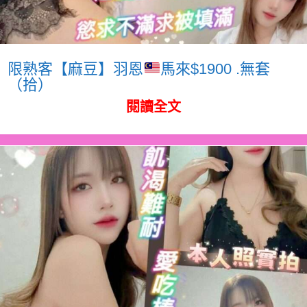
限熟客【麻豆】羽恩
馬來$1900 .無套
（拾）
閱讀全文