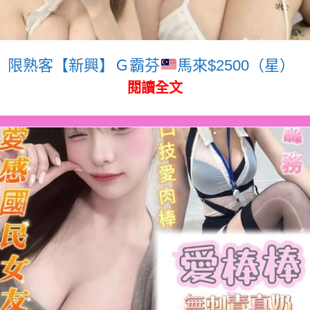
限熟客【新興】Ｇ霸芬
馬來$2500（星）
閱讀全文