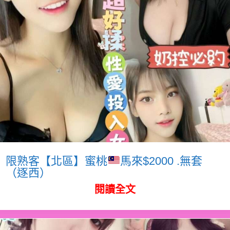
限熟客【北區】蜜桃
馬來$2000 .無套
（逐西）
閱讀全文