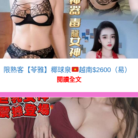
限熟客【苓雅】椰球泉
越南$2600（易）
閱讀全文