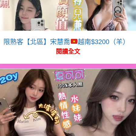
限熟客【北區】宋慧喬
越南$3200（羊）
閱讀全文