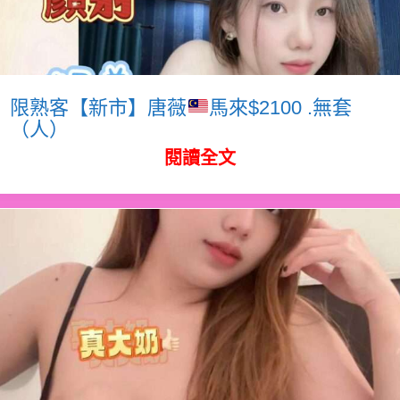
限熟客【新市】唐薇
馬來$2100 .無套
（人）
閱讀全文