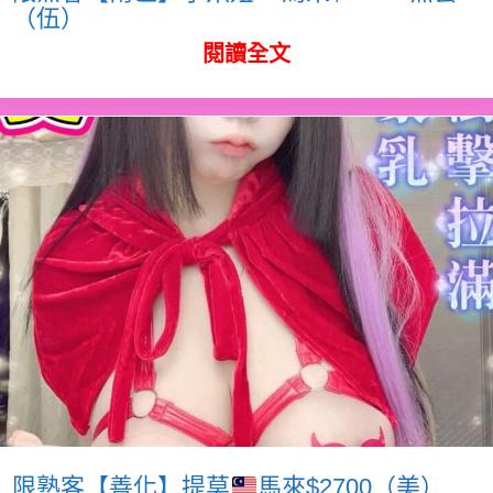
（伍）
閱讀全文
限熟客【善化】提莫
馬來$2700（美）