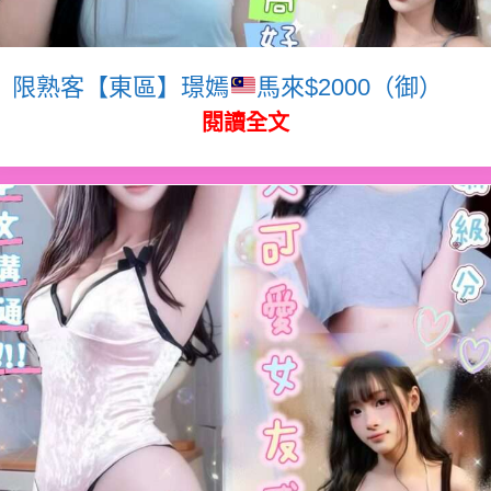
限熟客【東區】璟嫣
馬來$2000（御）
閱讀全文