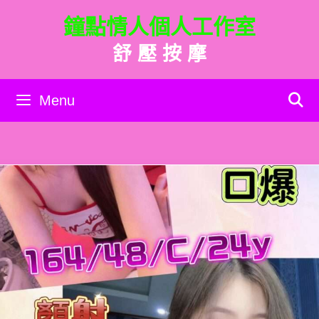
跳
鐘點情人個人工作室
至
主
舒 壓 按 摩
要
內
容
Menu