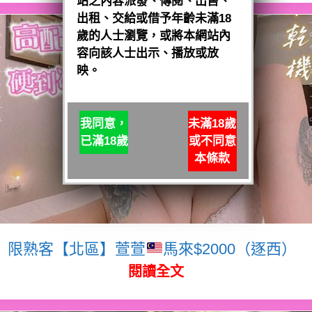
站之內容派發、傳閱、出售、
出租、交給或借予年齡未滿18
歲的人士瀏覽，或將本網站內
容向該人士出示、播放或放
映。
我同意，
未滿18歲
已滿18歲
或不同意
本條款
限熟客【北區】萱萱
馬來$2000（逐西）
閱讀全文