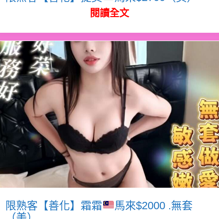
閱讀全文
限熟客【善化】霜霜
馬來$2000 .無套
（美）