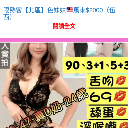
限熟客【北區】色妹妹
馬來$2000（伍
西）
閱讀全文