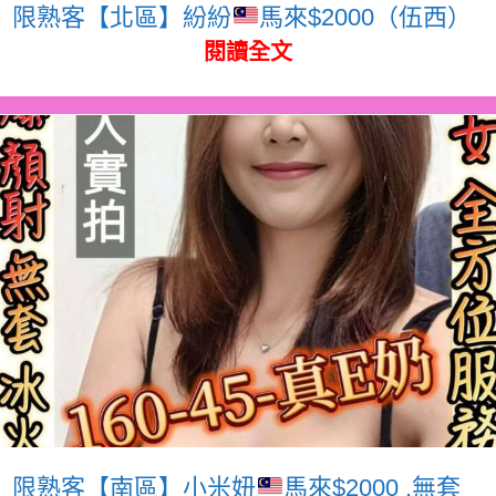
限熟客【北區】紛紛
馬來$2000（伍西）
閱讀全文
限熟客【南區】小米妞
馬來$2000 .無套