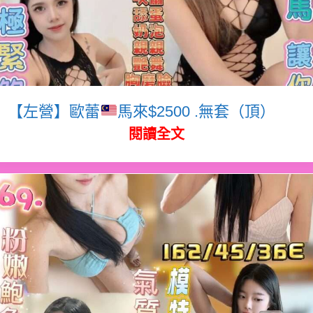
【左營】歐蕾
馬來$2500 .無套（頂）
閱讀全文