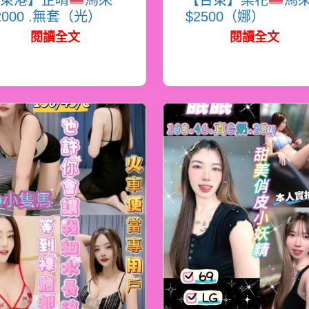
東港】芷晴
馬來
【台東】梨花
馬
2000 .無套（光）
$2500（娜）
閱讀全文
閱讀全文