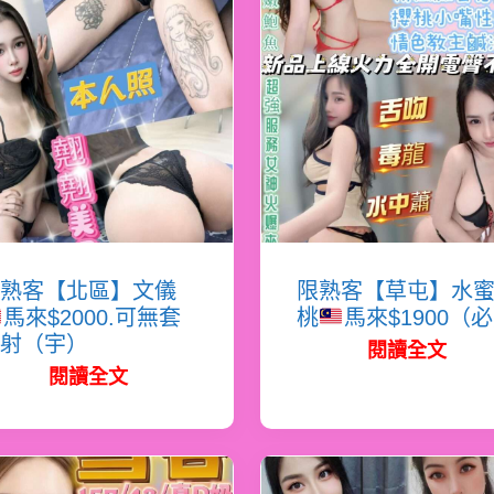
熟客【北區】文儀
限熟客【草屯】水
馬來$2000.可無套
桃
馬來$1900（
射（宇）
閱讀全文
閱讀全文