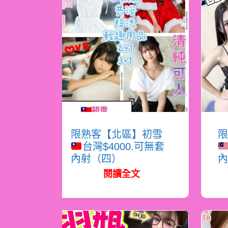
限熟客【北區】初雪
限
台灣$4000.可無套
內射（四）
內
閱讀全文