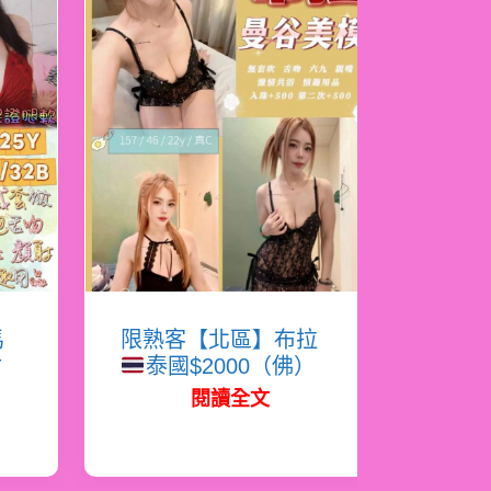
馬
限熟客【北區】布拉
射
泰國$2000（佛）
閱讀全文