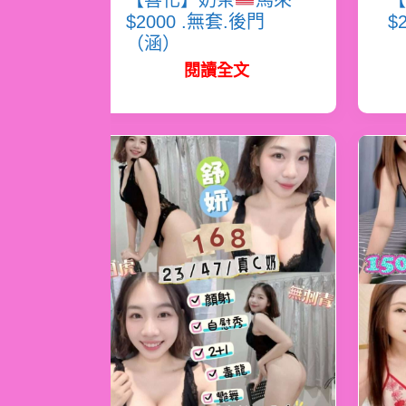
【善化】奶茶
馬來
【
$2000 .無套.後門
$
（涵）
閱讀全文