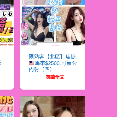
塔
限熟客【北區】焦糖
影
馬來$2500.可無套
內射（四）
閱讀全文