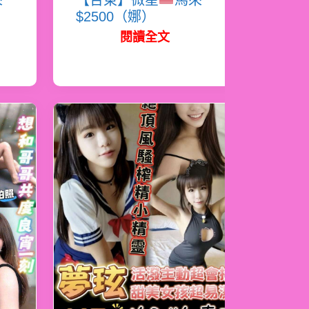
來
【台東】微星
馬來
$2500（娜）
閱讀全文