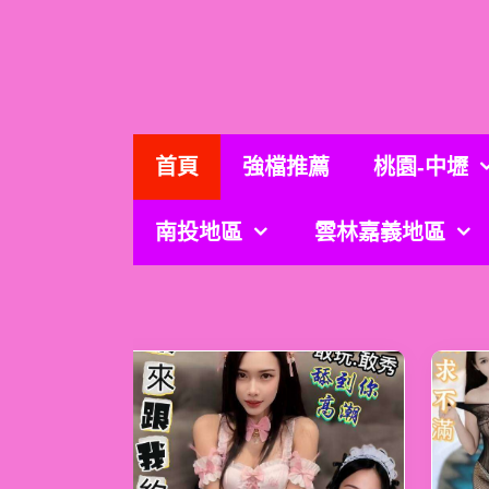
跳
至
主
要
內
容
首頁
強檔推薦
桃園-中壢
南投地區
雲林嘉義地區