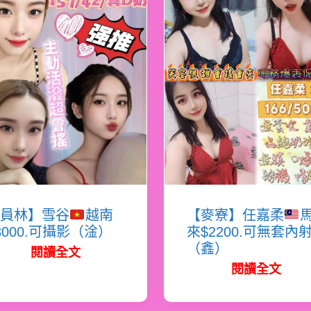
員林】雪谷
越南
【麥寮】任嘉柔
3000.可攝影（淦）
來$2200.可無套內
（鑫）
閱讀全文
閱讀全文