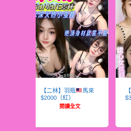
【二林】羽瓶
馬來
【
$2000（紅）
$
閱讀全文