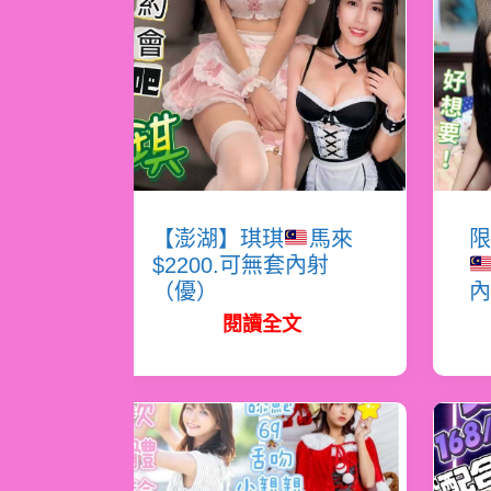
【澎湖】琪琪
馬來
限
$2200.可無套內射
（優）
內
閱讀全文