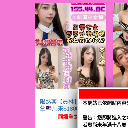
限熟客【員林】許郁
限
本網站已依網站內容
萱
馬來$1800（跑）
熙
閱讀全文
警告︰您即將進入之
若您尚未年滿十八歲