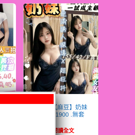
淇
限熟客【麻豆】奶妹
馬來$1900 .無套
（拾）
閱讀全文