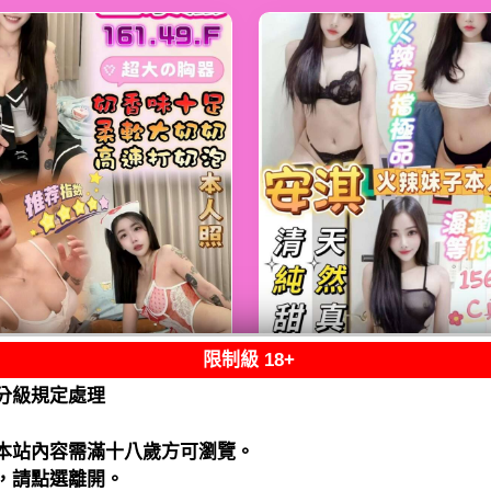
限制級 18+
熟客【鹿港】金泰
限熟客【麻豆】安
分級規定處理
馬來$2000（跑）
馬來$1900（拾）
閱讀全文
閱讀全文
本站內容需滿十八歲方可瀏覽。
，請點選離開。