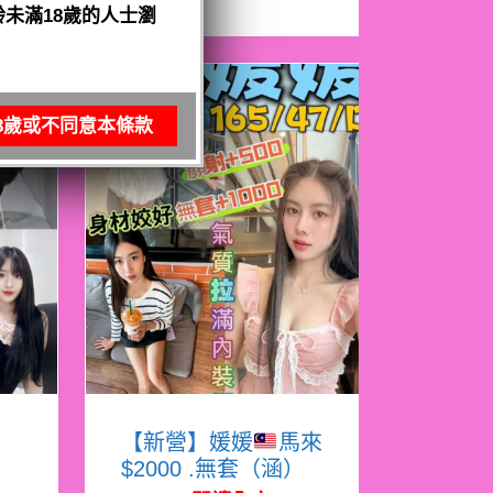
未滿18歲的人士瀏
8歲或不同意本條款
娜
【新營】媛媛
馬來
$2000 .無套（涵）