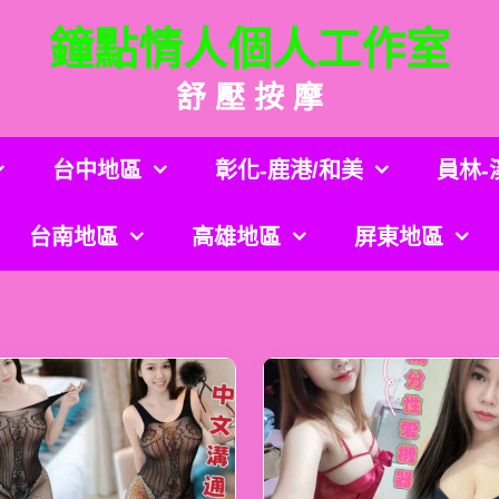
鐘點情人個人工作室
舒 壓 按 摩
台中地區
彰化-鹿港/和美
員林-
台南地區
高雄地區
屏東地區