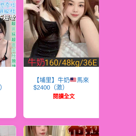
蜜
【埔里】牛奶
馬來
必）
$2400（激）
閱讀全文