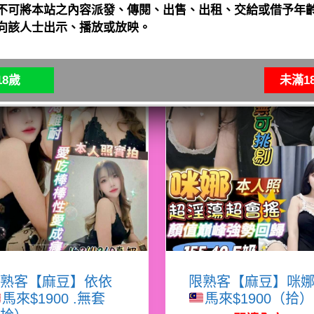
不可將本站之內容派發、傳閱、出售、出租、交給或借予年齡
向該人士出示、播放或放映。
8歲
未滿1
熟客【麻豆】依依
限熟客【麻豆】咪
馬來$1900 .無套
馬來$1900（拾）