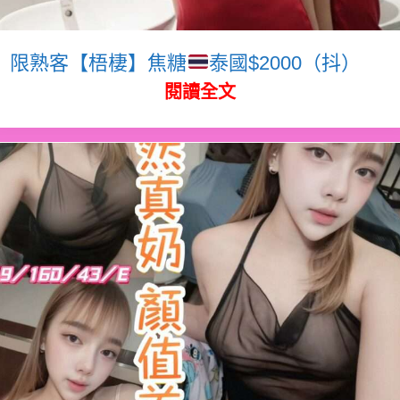
限熟客【梧棲】焦糖
泰國$2000（抖）
閱讀全文