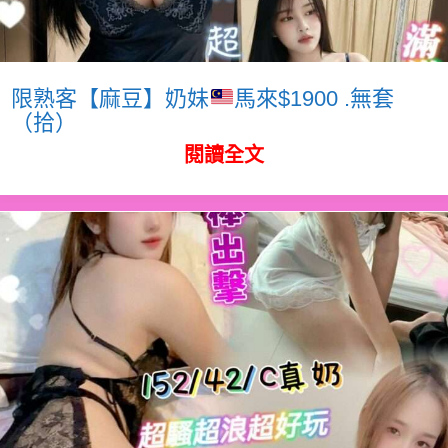
限熟客【麻豆】奶妹
馬來$1900 .無套
（拾）
閱讀全文