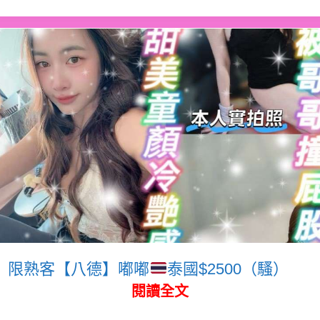
限熟客【八德】嘟嘟
泰國$2500（騷）
閱讀全文