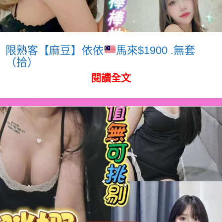
限熟客【麻豆】依依
馬來$1900 .無套
（拾）
閱讀全文