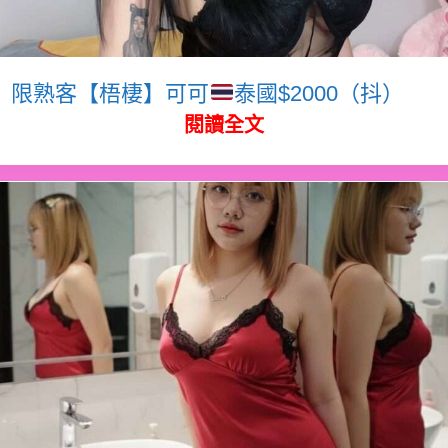
限熟客【梧棲】可可
泰國$2000（抖）
閱讀全文