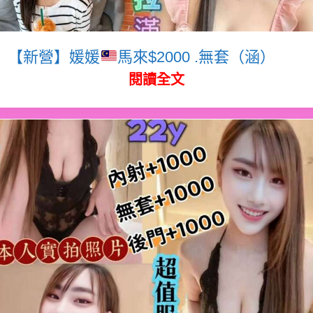
【新營】媛媛
馬來$2000 .無套（涵）
閱讀全文