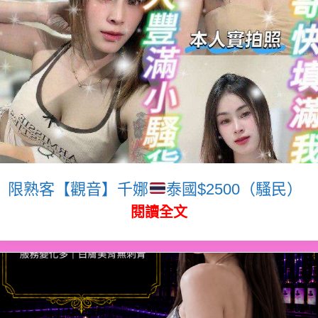
限熟客【觀音】千娜
泰國$2500（騷民）
閱讀全文