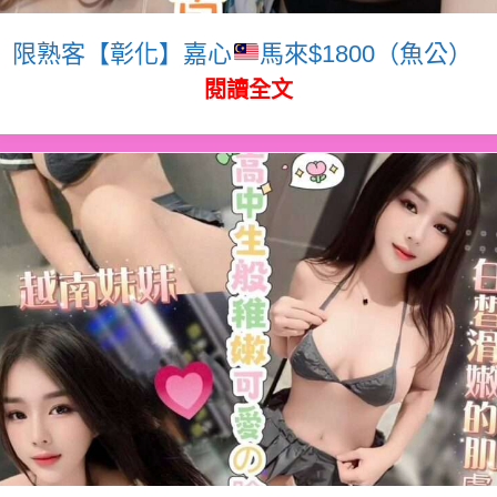
限熟客【彰化】嘉心
馬來$1800（魚公）
閱讀全文