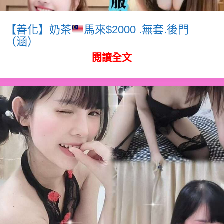
【善化】奶茶
馬來$2000 .無套.後門
（涵）
閱讀全文