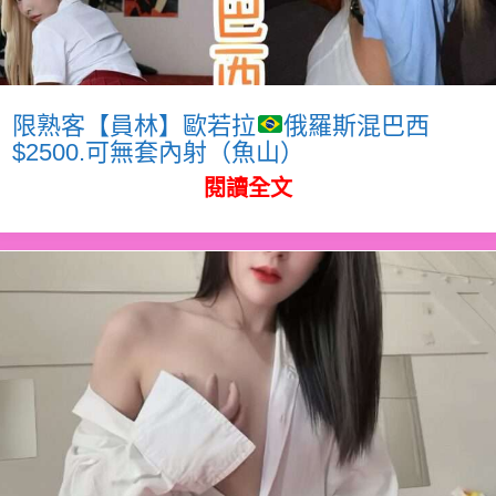
限熟客【員林】歐若拉
俄羅斯混巴西
$2500.可無套內射（魚山）
閱讀全文