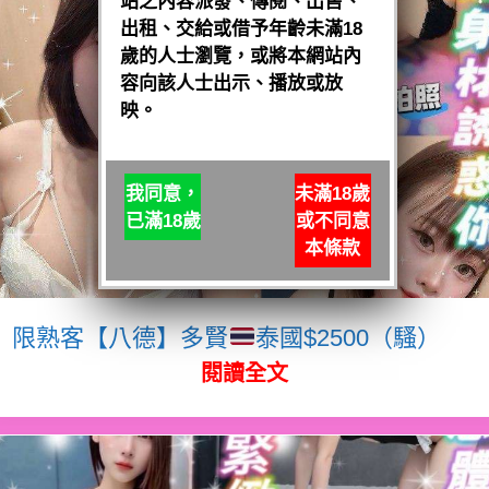
站之內容派發、傳閱、出售、
出租、交給或借予年齡未滿18
歲的人士瀏覽，或將本網站內
容向該人士出示、播放或放
映。
我同意，
未滿18歲
已滿18歲
或不同意
本條款
限熟客【八德】多賢
泰國$2500（騷）
閱讀全文