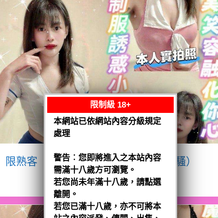
限制級 18+
本網站已依網站內容分級規定
處理
警告︰您即將進入之本站內容
限熟客【八德】宥瑄
泰國$2500（騷）
需滿十八歲方可瀏覽。
閱讀全文
若您尚未年滿十八歲，請點選
離開。
若您已滿十八歲，亦不可將本