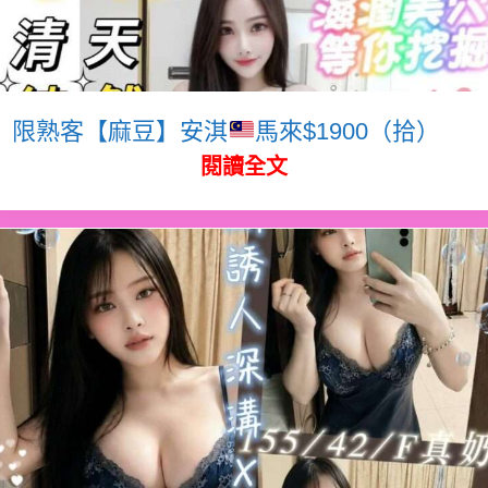
限熟客【麻豆】安淇
馬來$1900（拾）
閱讀全文