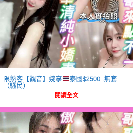
限熟客【觀音】婉寧
泰國$2500 .無套
（騷民）
閱讀全文