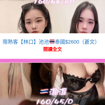
限熟客【林口】池池
泰國$2600（蒼文）
閱讀全文