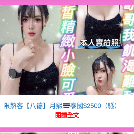
限熟客【八德】月熙
泰國$2500（騷）
閱讀全文