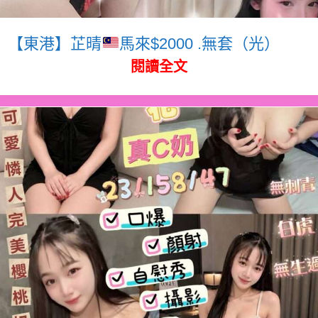
【東港】芷晴
馬來$2000 .無套（光）
閱讀全文