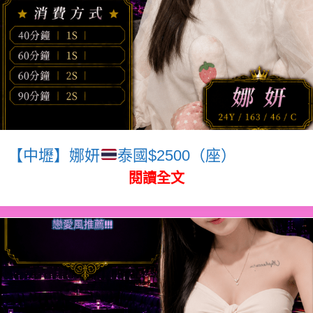
【中壢】娜妍
泰國$2500（座）
閱讀全文