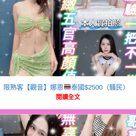
限熟客【觀音】娜恩
泰國$2500（騷民）
閱讀全文