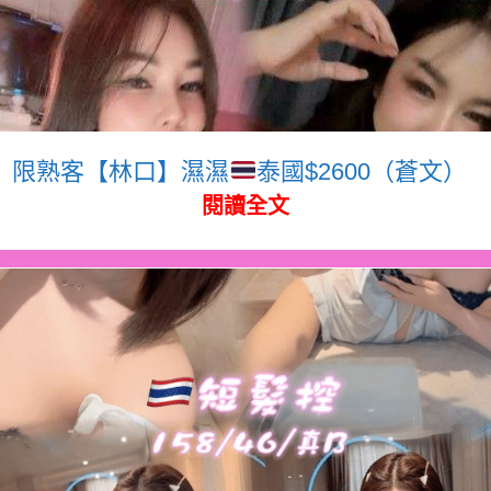
限熟客【林口】濕濕
泰國$2600（蒼文）
閱讀全文