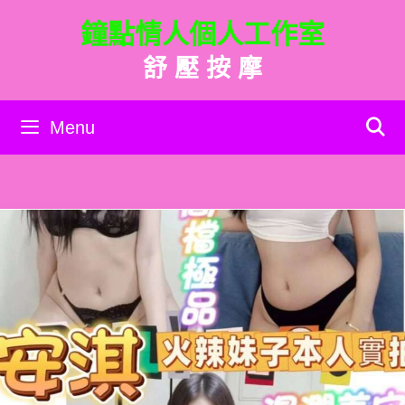
跳
鐘點情人個人工作室
至
主
舒 壓 按 摩
要
內
容
Menu