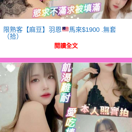
限熟客【麻豆】羽恩
馬來$1900 .無套
（拾）
閱讀全文