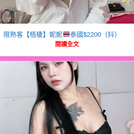
限熟客【梧棲】妮妮
泰國$2200（抖）
閱讀全文