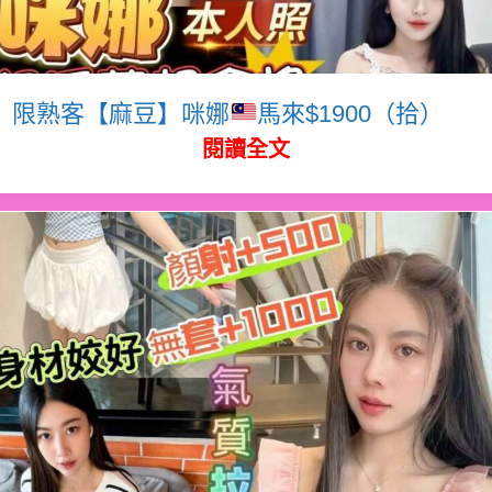
限熟客【麻豆】咪娜
馬來$1900（拾）
閱讀全文