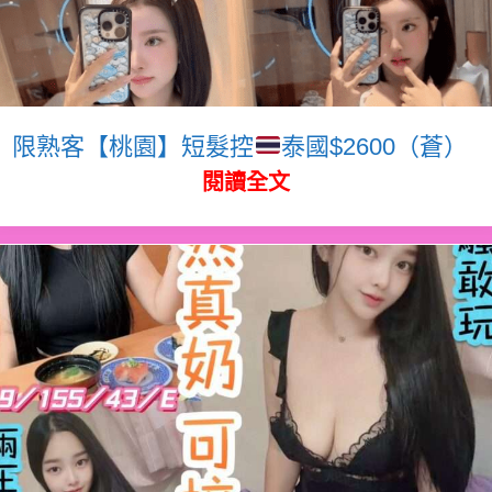
限熟客【桃園】短髮控
泰國$2600（蒼）
閱讀全文