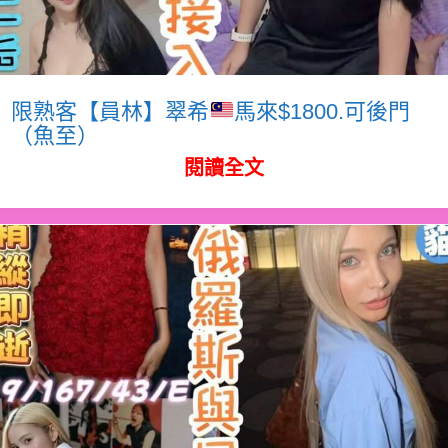
限熟客【員林】翠希
馬來$1800.可後門
（魚至）
閱讀全文