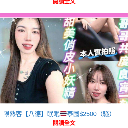
閱讀全文
限熟客【八德】眠眠
泰國$2500（騷）
閱讀全文