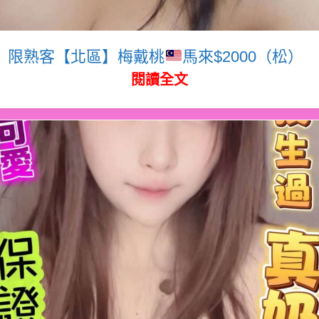
限熟客【北區】梅戴桃
馬來$2000（松）
閱讀全文