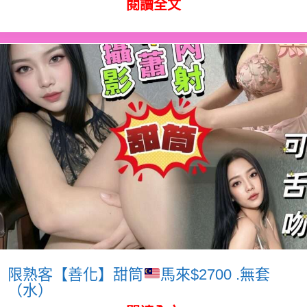
閱讀全文
限熟客【善化】甜筒
馬來$2700 .無套
（水）