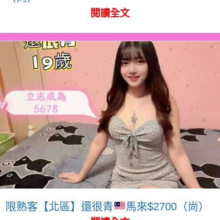
閱讀全文
限熟客【北區】還很青
馬來$2700（尚）