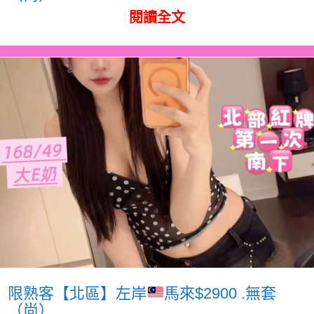
閱讀全文
限熟客【北區】左岸
馬來$2900 .無套
（尚）