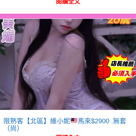
閱讀全文
限熟客【北區】維小妮
馬來$2900 .無套
（尚）