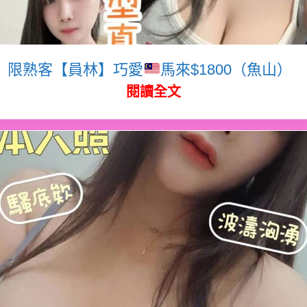
限熟客【員林】巧愛
馬來$1800（魚山）
閱讀全文