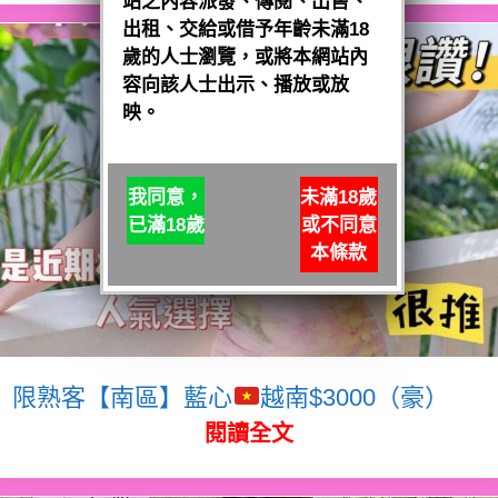
站之內容派發、傳閱、出售、
出租、交給或借予年齡未滿18
歲的人士瀏覽，或將本網站內
容向該人士出示、播放或放
映。
我同意，
未滿18歲
已滿18歲
或不同意
本條款
限熟客【南區】藍心
越南$3000（豪）
閱讀全文