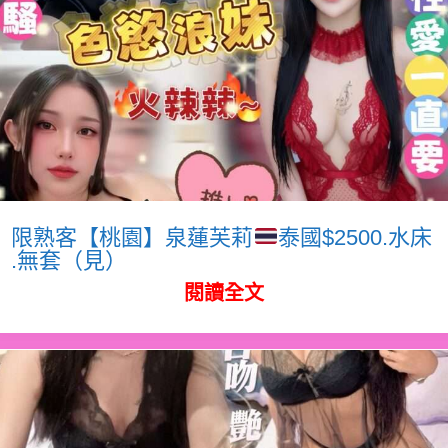
限熟客【桃園】泉蓮芙莉
泰國$2500.水床
.無套（見）
閱讀全文