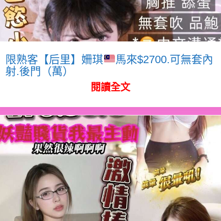
限熟客【后里】姍琪
馬來$2700.可無套內
射.後門（萬）
閱讀全文