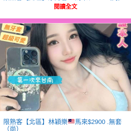
閱讀全文
限熟客【北區】林穎樂
馬來$2900 .無套
（尚）