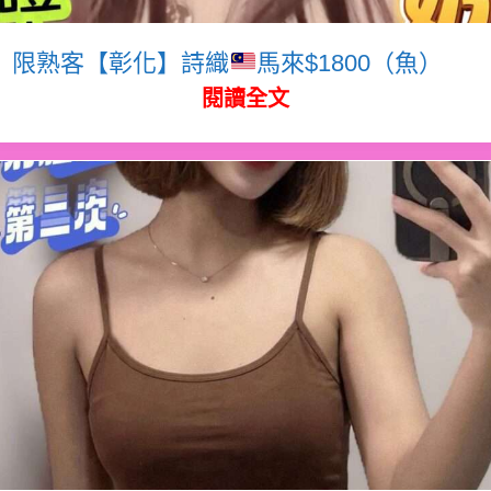
限熟客【彰化】詩織
馬來$1800（魚）
閱讀全文