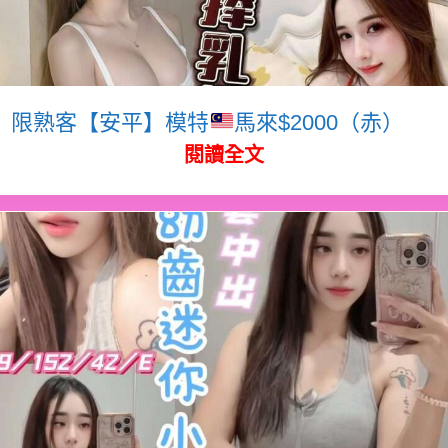
限熟客【安平】模特
馬來$2000（赤）
閱讀全文