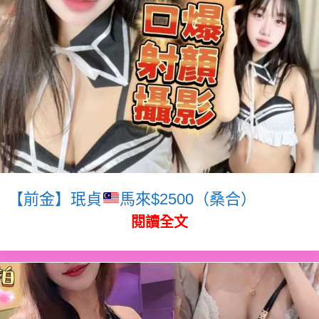
【前金】珉貞
馬來$2500（桑合）
閱讀全文