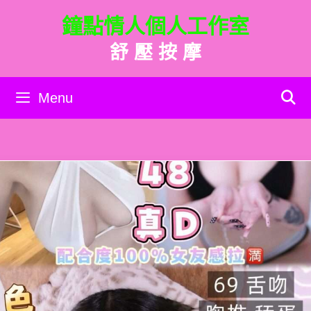
跳
鐘點情人個人工作室
至
主
舒 壓 按 摩
要
內
容
Menu