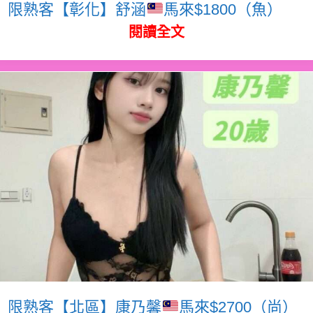
限熟客【彰化】舒涵
馬來$1800（魚）
閱讀全文
限熟客【北區】康乃馨
馬來$2700（尚）