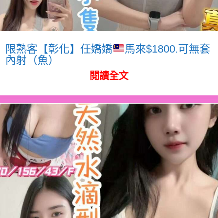
限熟客【彰化】任嬌嬌
馬來$1800.可無套
內射（魚）
閱讀全文