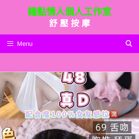
跳
鐘點情人個人工作室
至
主
舒 壓 按 摩
要
內
容
Menu