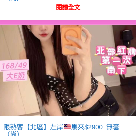
閱讀全文
限熟客【北區】左岸
馬來$2900 .無套
（尚）