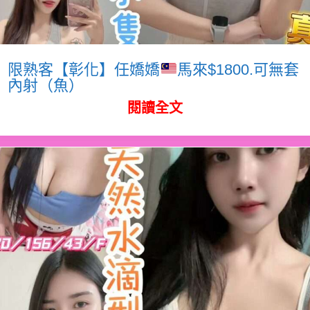
限熟客【彰化】任嬌嬌
馬來$1800.可無套
內射（魚）
閱讀全文