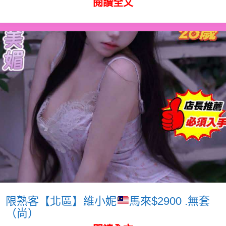
閱讀全文
限熟客【北區】維小妮
馬來$2900 .無套
（尚）