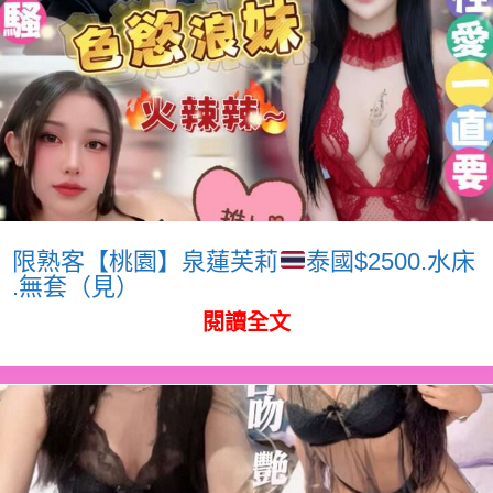
限熟客【桃園】泉蓮芙莉
泰國$2500.水床
.無套（見）
閱讀全文