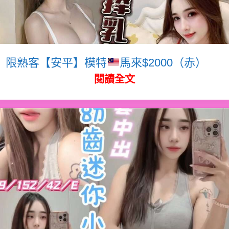
限熟客【安平】模特
馬來$2000（赤）
閱讀全文