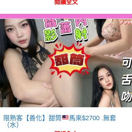
閱讀全文
限熟客【善化】甜筒
馬來$2700 .無套
（水）