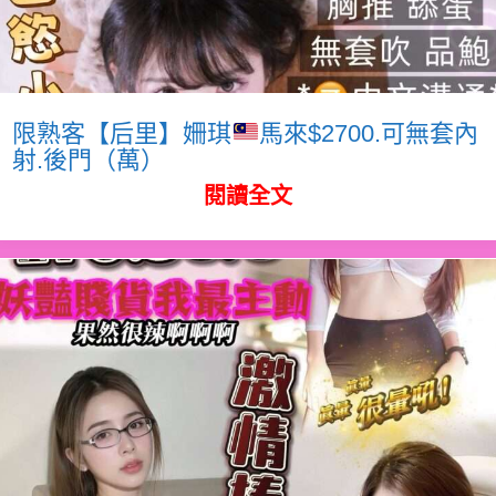
限熟客【后里】姍琪
馬來$2700.可無套內
射.後門（萬）
閱讀全文