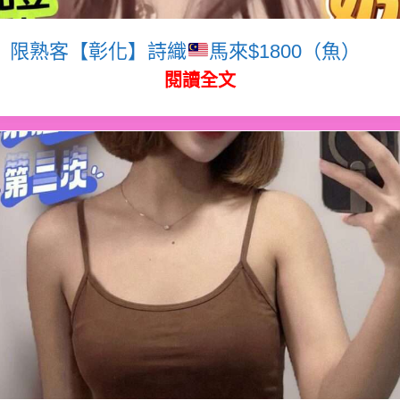
限熟客【彰化】詩織
馬來$1800（魚）
閱讀全文