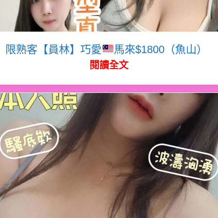
限熟客【員林】巧愛
馬來$1800（魚山）
閱讀全文