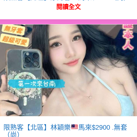
閱讀全文
限熟客【北區】林穎樂
馬來$2900 .無套
（尚）