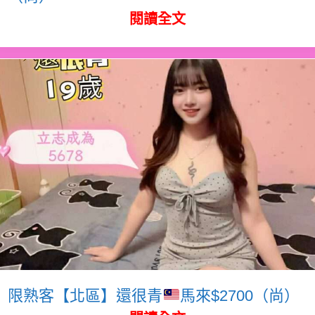
閱讀全文
限熟客【北區】還很青
馬來$2700（尚）