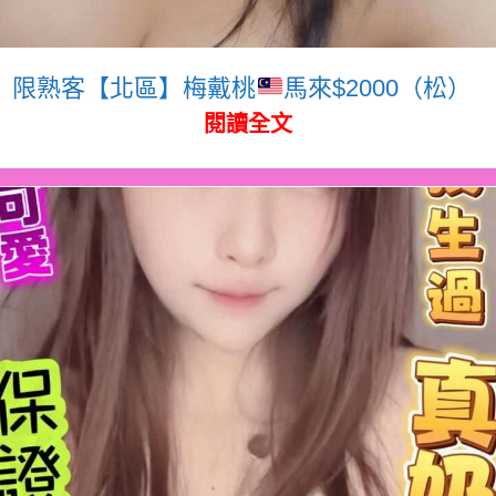
限熟客【北區】梅戴桃
馬來$2000（松）
閱讀全文