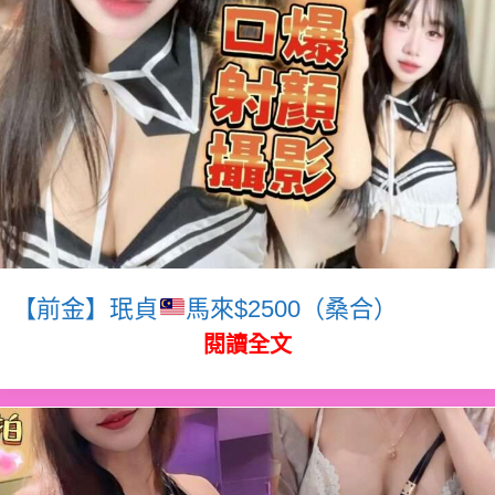
【前金】珉貞
馬來$2500（桑合）
閱讀全文