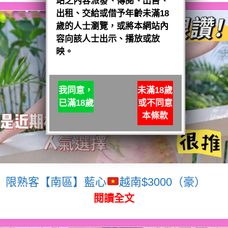
站之內容派發、傳閱、出售、
出租、交給或借予年齡未滿18
歲的人士瀏覽，或將本網站內
容向該人士出示、播放或放
映。
我同意，
未滿18歲
已滿18歲
或不同意
本條款
限熟客【南區】藍心
越南$3000（豪）
閱讀全文