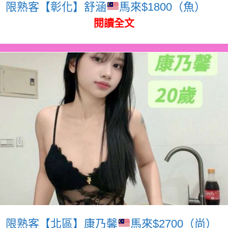
限熟客【彰化】舒涵
馬來$1800（魚）
閱讀全文
限熟客【北區】康乃馨
馬來$2700（尚）