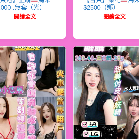
東港】芷晴
馬來
【台東】梨花
馬
2000 .無套（光）
$2500（娜）
閱讀全文
閱讀全文