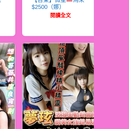
來
【台東】微星
馬來
$2500（娜）
閱讀全文