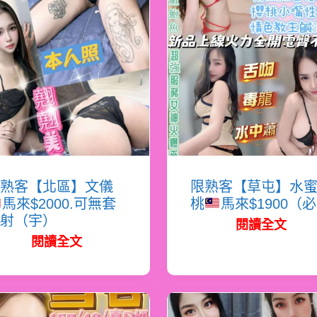
熟客【北區】文儀
限熟客【草屯】水
馬來$2000.可無套
桃
馬來$1900（
射（宇）
閱讀全文
閱讀全文