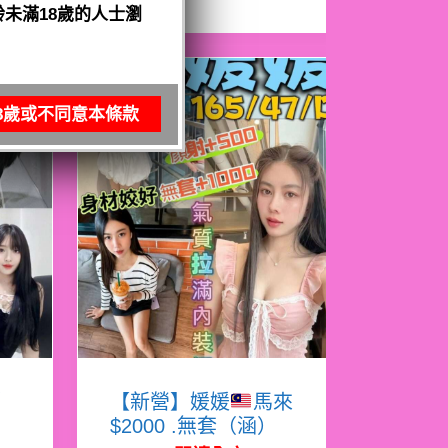
未滿18歲的人士瀏
8歲或不同意本條款
娜
【新營】媛媛
馬來
$2000 .無套（涵）