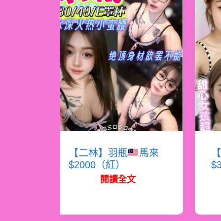
【二林】羽瓶
馬來
【
$2000（紅）
$
閱讀全文