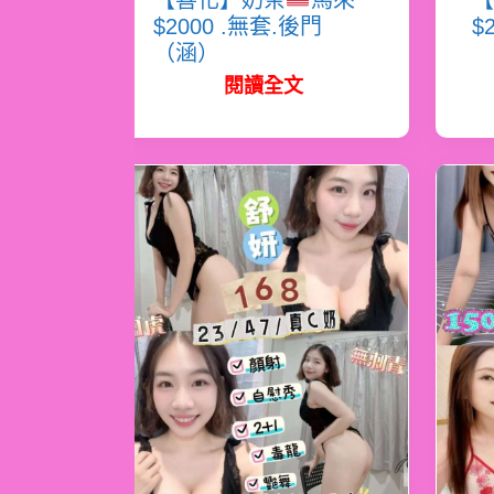
【善化】奶茶
馬來
【
$2000 .無套.後門
$
（涵）
閱讀全文