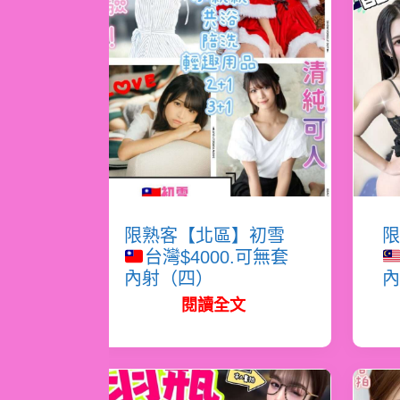
限熟客【北區】初雪
限
台灣$4000.可無套
內射（四）
內
閱讀全文