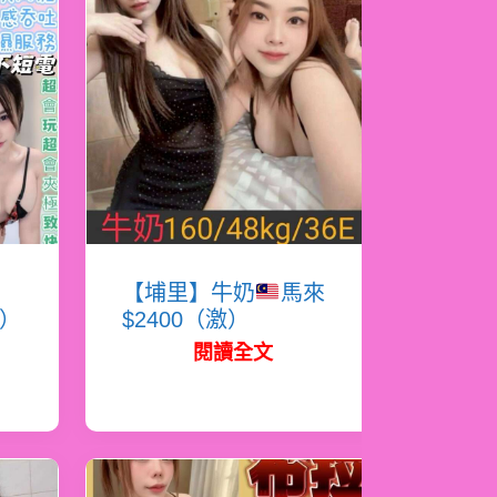
蜜
【埔里】牛奶
馬來
必）
$2400（激）
閱讀全文