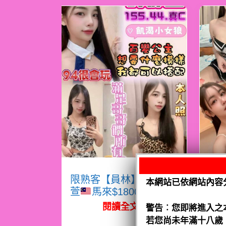
限熟客【員林】許郁
限
本網站已依網站內容
萱
馬來$1800（跑）
熙
閱讀全文
警告︰您即將進入之
若您尚未年滿十八歲