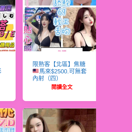
塔
限熟客【北區】焦糖
影
馬來$2500.可無套
內射（四）
閱讀全文