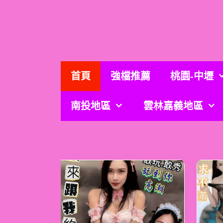
跳
至
主
要
內
容
首頁
強檔推薦
桃園-中壢
南投地區
雲林嘉義地區