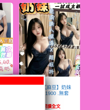
淇
限熟客【麻豆】奶妹
馬來$1900 .無套
（拾）
閱讀全文