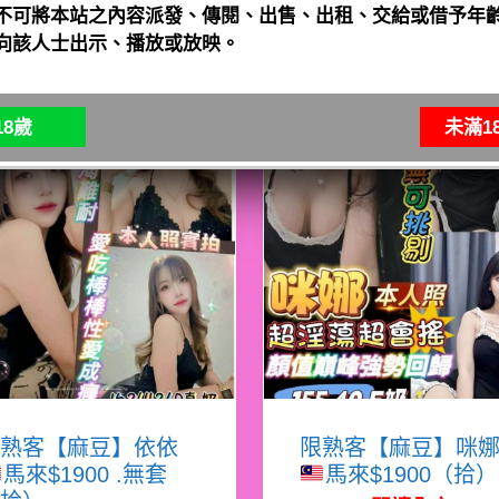
不可將本站之內容派發、傳閱、出售、出租、交給或借予年齡
向該人士出示、播放或放映。
8歲
未滿1
熟客【麻豆】依依
限熟客【麻豆】咪
馬來$1900 .無套
馬來$1900（拾）