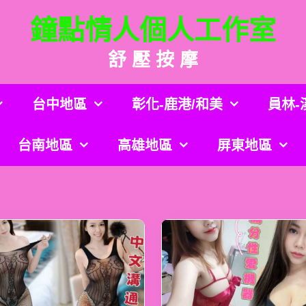
鐘點情人個人工作室
舒 壓 按 摩
台中地區
彰化-鹿港/和美
員林-
台南地區
高雄地區
屏東地區