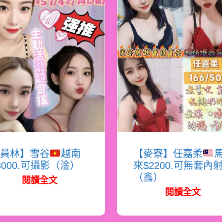
員林】雪谷
越南
【麥寮】任嘉柔
3000.可攝影（淦）
來$2200.可無套內
（鑫）
閱讀全文
閱讀全文