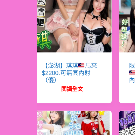
【澎湖】琪琪
馬來
限
$2200.可無套內射
（優）
內
閱讀全文