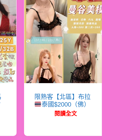
馬
限熟客【北區】布拉
射
泰國$2000（佛）
閱讀全文