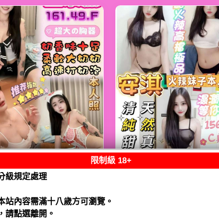
限制級 18+
熟客【鹿港】金泰
限熟客【麻豆】安
分級規定處理
馬來$2000（跑）
馬來$1900（拾）
閱讀全文
閱讀全文
本站內容需滿十八歲方可瀏覽。
，請點選離開。