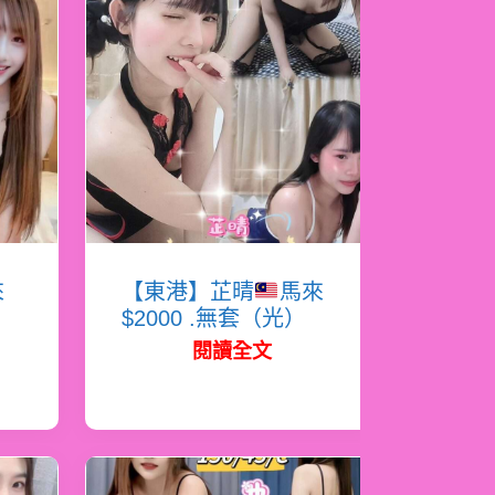
來
【東港】芷晴
馬來
$2000 .無套（光）
閱讀全文