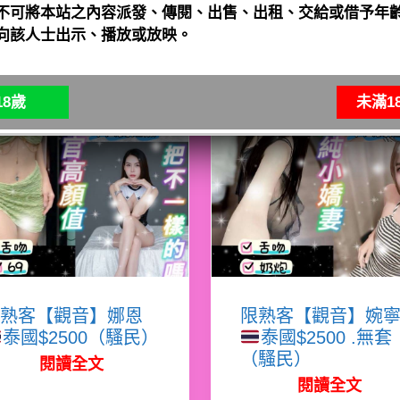
不可將本站之內容派發、傳閱、出售、出租、交給或借予年齡
向該人士出示、播放或放映。
8歲
未滿1
熟客【觀音】娜恩
限熟客【觀音】婉
泰國$2500（騷民）
泰國$2500 .無套
（騷民）
閱讀全文
閱讀全文