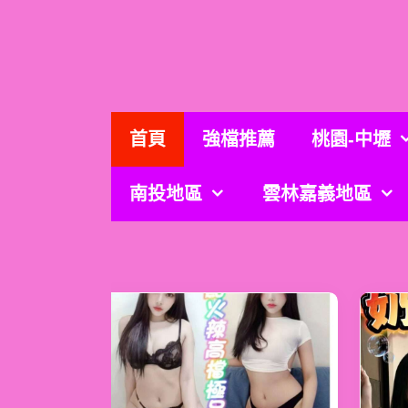
跳
至
主
要
內
容
首頁
強檔推薦
桃園-中壢
南投地區
雲林嘉義地區