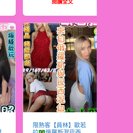
閱讀全文
希
限熟客【員林】歐若
門
拉
俄羅斯混巴西