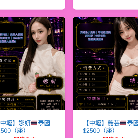
中壢】娜妍
泰國
【中壢】糖芸
泰
2500（座）
$2500（座）