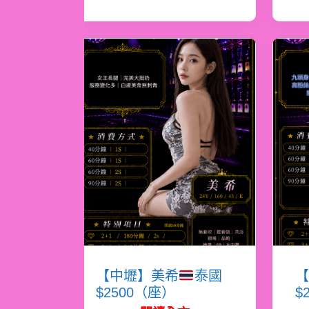
【中壢】美希
泰國
【
$2500（座）
$