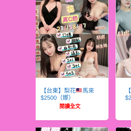
【台東】梨花
馬來
【
$2500（娜）
$
閱讀全文