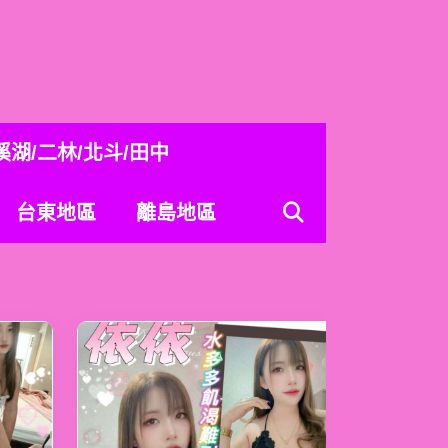
溪湖/二林/北斗/田中
台東地區
離島地區