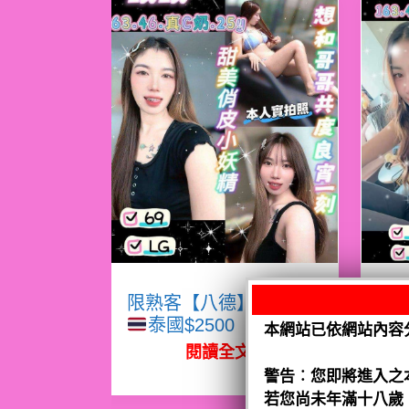
限熟客【八德】眠眠
限
泰國$2500（騷）
本網站已依網站內容
閱讀全文
警告︰您即將進入之
若您尚未年滿十八歲