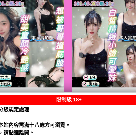
限制級 18+
熟客【八德】嘟嘟
限熟客【八德】月
泰國$2500（騷）
泰國$2500（騷）
分級規定處理
閱讀全文
閱讀全文
本站內容需滿十八歲方可瀏覽。
，請點選離開。