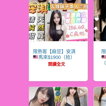
限熟客【麻豆】安淇
限
馬來$1900（拾）
（
閱讀全文