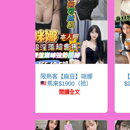
限熟客【麻豆】咪娜
【
馬來$1900（拾）
$
閱讀全文