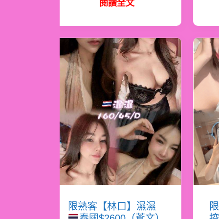
閱讀全文
限熟客【林口】濕濕
限
泰國$2600（蒼文）
控