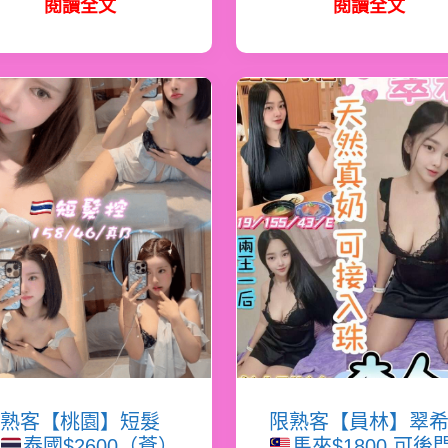
閱讀全文
閱讀全文
熟客【桃園】短髮
限熟客【員林】翠
泰國$2600（蒼）
馬來$1800.可後