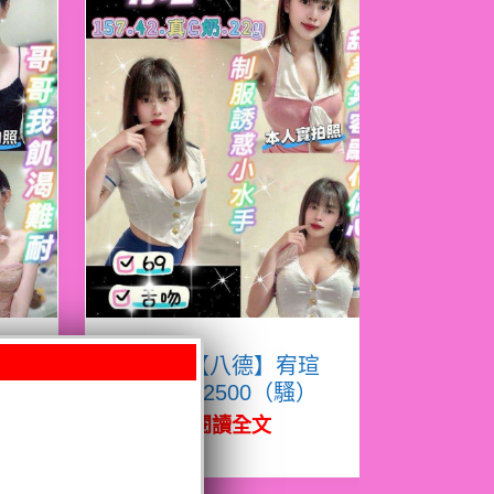
熙
限熟客【八德】宥瑄
泰國$2500（騷）
閱讀全文