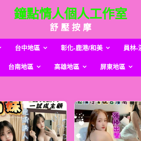
鐘點情人個人工作室
舒 壓 按 摩
台中地區
彰化-鹿港/和美
員林-
台南地區
高雄地區
屏東地區