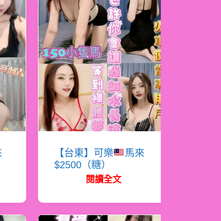
來
【台東】可樂
馬來
$2500（糖）
閱讀全文