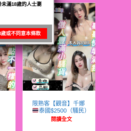
未滿18歲的人士瀏
8歲或不同意本條款
寧
限熟客【觀音】千娜
泰國$2500（騷民）
閱讀全文