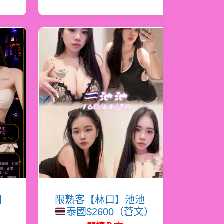
國
限熟客【林口】池池
泰國$2600（蒼文）